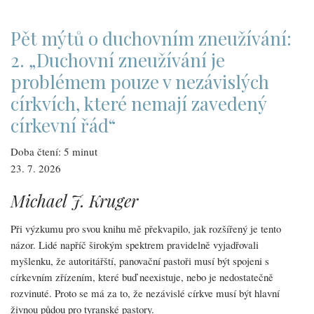
duchovním
zneužívání:
3.
„Bible
Pět mýtů o duchovním zneužívání:
o
duchovním
2. „Duchovní zneužívání je
zneužívání
nemluví
problémem pouze v nezávislých
–
jde
církvích, které nemají zavedený
jen
o
moderní
církevní řád“
psychologický
konstrukt“
Doba čtení: 5 minut
23. 7. 2026
Michael J. Kruger
Při výzkumu pro svou knihu mě překvapilo, jak rozšířený je tento
názor. Lidé napříč širokým spektrem pravidelně vyjadřovali
myšlenku, že autoritářští, panovační pastoři musí být spojeni s
církevním zřízením, které buď neexistuje, nebo je nedostatečně
rozvinuté. Proto se má za to, že nezávislé církve musí být hlavní
živnou půdou pro tyranské pastory.