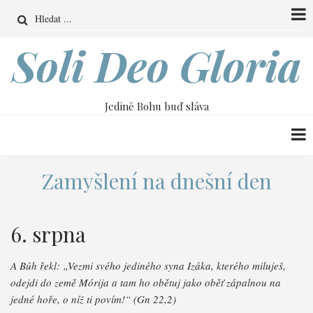
Přejít
Search
k
hlavnímu
Soli Deo Gloria
obsahu
Jedině Bohu buď sláva
Zamyšlení na dnešní den
6. srpna
A Bůh řekl: „Vezmi svého jediného syna Izáka, kterého miluješ,
odejdi do země Mórija a tam ho obětuj jako oběť zápalnou na
jedné hoře, o níž ti povím!“ (Gn 22,2)