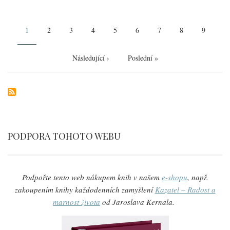
Pagination
Aktuální
1
Page
2
Page
3
Page
4
Page
5
Page
6
Page
7
Page
8
Page
9
stránka
Následující
Následující ›
Poslední
Poslední »
stránka
stránka
PODPORA TOHOTO WEBU
Podpořte tento web nákupem knih v našem
e-shopu
, např.
zakoupením knihy každodenních zamyšlení
Kazatel – Radost a
marnost života
od Jaroslava Kernala.