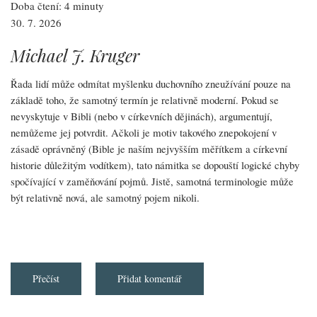
Doba čtení: 4 minuty
30. 7. 2026
Michael J. Kruger
Řada lidí může odmítat myšlenku duchovního zneužívání pouze na
základě toho, že samotný termín je relativně moderní. Pokud se
nevyskytuje v Bibli (nebo v církevních dějinách), argumentují,
nemůžeme jej potvrdit. Ačkoli je motiv takového znepokojení v
zásadě oprávněný (Bible je naším nejvyšším měřítkem a církevní
historie důležitým vodítkem), tato námitka se dopouští logické chyby
spočívající v zaměňování pojmů. Jistě, samotná terminologie může
být relativně nová, ale samotný pojem nikoli.
Přečíst
about
Přidat komentář
Pět
mýtů
o