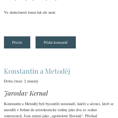
Ve skutečnosti tomu tak ale není.
Přečíst
about
Přidat komentář
Pět
mýtů
o
duchovním
zneužívání:
2.
„Duchovní
Konstantin a Metoděj
zneužívání
je
problémem
Doba čtení: 2 minuty
pouze
v
nezávislých
Jaroslav Kernal
církvích,
které
nemají
Konstantin a Metoděj byli byzantští misionáři, kněží a učenci, kteří se
zavedený
církevní
narodili v Soluni do aristokratické rodiny jako dva ze sedmi
řád“
sourozenců. Jsou známí jako „apoštolové Slovanů“. Příchod