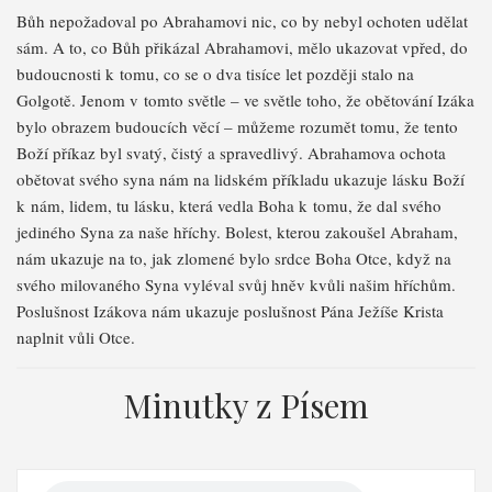
Bůh nepožadoval po Abrahamovi nic, co by nebyl ochoten udělat
sám. A to, co Bůh přikázal Abrahamovi, mělo ukazovat vpřed, do
budoucnosti k tomu, co se o dva tisíce let později stalo na
Golgotě. Jenom v tomto světle – ve světle toho, že obětování Izáka
bylo obrazem budoucích věcí – můžeme rozumět tomu, že tento
Boží příkaz byl svatý, čistý a spravedlivý. Abrahamova ochota
obětovat svého syna nám na lidském příkladu ukazuje lásku Boží
k nám, lidem, tu lásku, která vedla Boha k tomu, že dal svého
jediného Syna za naše hříchy. Bolest, kterou zakoušel Abraham,
nám ukazuje na to, jak zlomené bylo srdce Boha Otce, když na
svého milovaného Syna vyléval svůj hněv kvůli našim hříchům.
Poslušnost Izákova nám ukazuje poslušnost Pána Ježíše Krista
naplnit vůli Otce.
Minutky z Písem