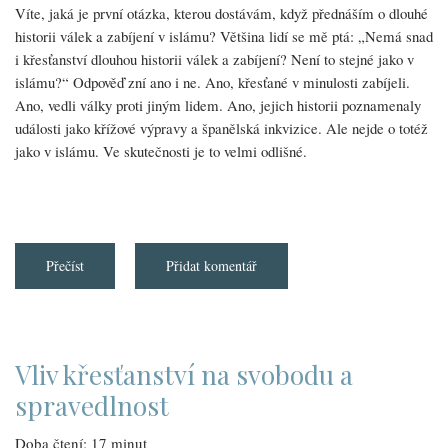
Víte, jaká je první otázka, kterou dostávám, když přednáším o dlouhé
historii válek a zabíjení v islámu? Většina lidí se mě ptá: „Nemá snad
i křesťanství dlouhou historii válek a zabíjení? Není to stejné jako v
islámu?“ Odpověď zní ano i ne. Ano, křesťané v minulosti zabíjeli.
Ano, vedli války proti jiným lidem. Ano, jejich historii poznamenaly
události jako křížové výpravy a španělská inkvizice. Ale nejde o totéž
jako v islámu. Ve skutečnosti je to velmi odlišné.
Přečíst
about
Přidat komentář
Džihád
a
válka
v
islámu
a
v
Vliv křesťanství na svobodu a
křesťanství
spravedlnost
Doba čtení: 17 minut