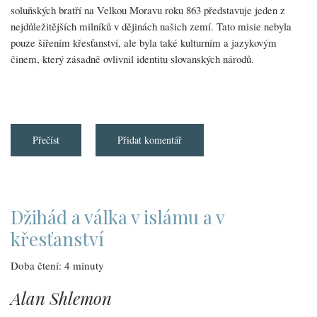
soluňských bratří na Velkou Moravu roku 863 představuje jeden z
nejdůležitějších milníků v dějinách našich zemí. Tato misie nebyla
pouze šířením křesťanství, ale byla také kulturním a jazykovým
činem, který zásadně ovlivnil identitu slovanských národů.
Přečíst
about
Přidat komentář
Konstantin
a
Metoděj
Džihád a válka v islámu a v
křesťanství
Doba čtení: 4 minuty
Alan Shlemon