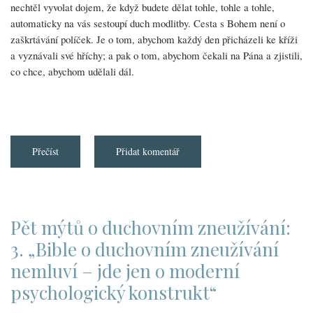
nechtěl vyvolat dojem, že když budete dělat tohle, tohle a tohle,
automaticky na vás sestoupí duch modlitby. Cesta s Bohem není o
zaškrtávání políček. Je o tom, abychom každý den přicházeli ke kříži
a vyznávali své hříchy; a pak o tom, abychom čekali na Pána a zjistili,
co chce, abychom udělali dál.
Přečíst
about
Přidat komentář
Více
o
našem
skrytém
životě
Pět mýtů o duchovním zneužívání:
3. „Bible o duchovním zneužívání
nemluví – jde jen o moderní
psychologický konstrukt“