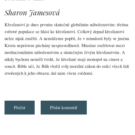
Sharon Jamesová
Křesťanství je dnes prvním skutečně globálním náboženstvím: třetina
světové populace se hlásí ke křesťanství. Celkový dopad křesťanství
nelze nijak změřit. A nemůžeme popřít, že v minulosti byly ve jménu
Krista neprávem páchány nespravedlnosti. Musíme rozlišovat mezi
institucionálním náboženstvím a skutečným živým křesťanstvím. A
nikdy bychom neměli tvrdit, že křesťané mají monopol na ctnost a
soucit. Bible učí, že Bůh vložil svůj morální zákon do srdcí všech lidí
stvořených k jeho obrazu; dal nám všem svědomí.
Přečíst
about
Přidat komentář
Vliv
křesťanství
na
svobodu
a
spravedlnost