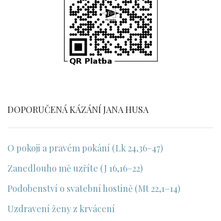
DOPORUČENÁ KÁZÁNÍ JANA HUSA
O pokoji a pravém pokání (Lk 24,36–47)
Zanedlouho mě uzříte (J 16,16–22)
Podobenství o svatební hostině (Mt 22,1–14)
Uzdravení ženy z krvácení