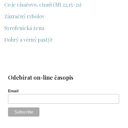
Co je císařovo, císaři (Mt 22,15–21)
Zázračný rybolov
Syrofenická žena
Dobrý a věrný pastýř
Odebírat on-line časopis
Email