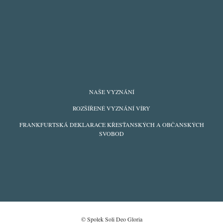
FOOTER
NAŠE VYZNÁNÍ
MENU
ROZŠÍŘENÉ VYZNÁNÍ VÍRY
FRANKFURTSKÁ DEKLARACE KŘESŤANSKÝCH A OBČANSKÝCH
SVOBOD
© Spolek Soli Deo Gloria