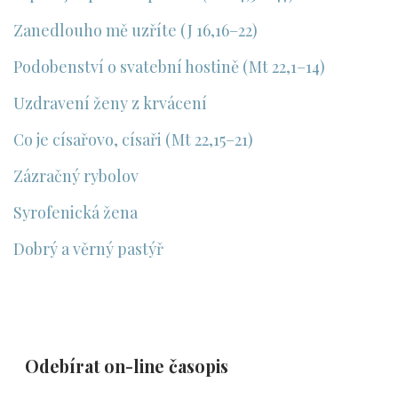
Zanedlouho mě uzříte (J 16,16–22)
Podobenství o svatební hostině (Mt 22,1–14)
Uzdravení ženy z krvácení
Co je císařovo, císaři (Mt 22,15–21)
Zázračný rybolov
Syrofenická žena
Dobrý a věrný pastýř
Odebírat on-line časopis