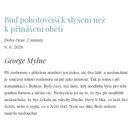
který
se
dopouští
duchovního
Buď pohotovější k slyšení než
zneužívání:
2.
k přinášení obětí
Nadměrná
obrana
vlastní
Doba čtení: 2 minuty
autority
9. 6. 2026
George Mylne
Při rozhovoru s přítelem nemluví jen jeden, ale dva lidé; a naslouchání
je součástí tohoto rozhovoru stejně jako mluvení. Tak je tomu i při
komunikaci s Bohem. Byly časy, má duše, kdy modlitba byla pro tebe
pouhou formou a ničím víc. Nemyslela jsi na to, že bys při modlitbě
naslouchala; že bys čekala na vdechy Ducha, který ti říká, co máš říci
Ježíši, nebo ti šeptá, co ti Ježíš řekl. Nyní ses díky Boží milosti
naučila naslouchat.