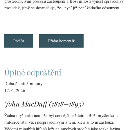
prostřednictvím procesu zastoupení a Boží milosti vynést spravedlivý
rozsudek, jímž se dosvědčuje, že „nyní již není žádného odsouzení.“
Přečíst
about
Přidat komentář
Soli
Deo
Gloria
č.
68
Úplné odpuštění
Doba čtení: 3 minuty
17. 6. 2026
John MacDuff (1818–1895)
Žádná myšlenka nemůže být cennější než tato – Boží myšlenka na
milosrdenství vůči nespravedlivým a těm, kteří si to nezaslouží.
Vědomí minulých hříchů leží na mnohých srdcích jako těžká lavina.