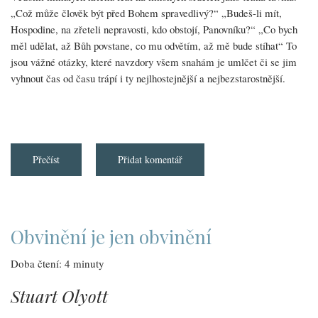
„Což může člověk být před Bohem spravedlivý?“ „Budeš-li mít,
Hospodine, na zřeteli nepravosti, kdo obstojí, Panovníku?“ „Co bych
měl udělat, až Bůh povstane, co mu odvětím, až mě bude stíhat“ To
jsou vážné otázky, které navzdory všem snahám je umlčet či se jim
vyhnout čas od času trápí i ty nejlhostejnější a nejbezstarostnější.
Přečíst
about
Přidat komentář
Úplné
odpuštění
Obvinění je jen obvinění
Doba čtení: 4 minuty
Stuart Olyott