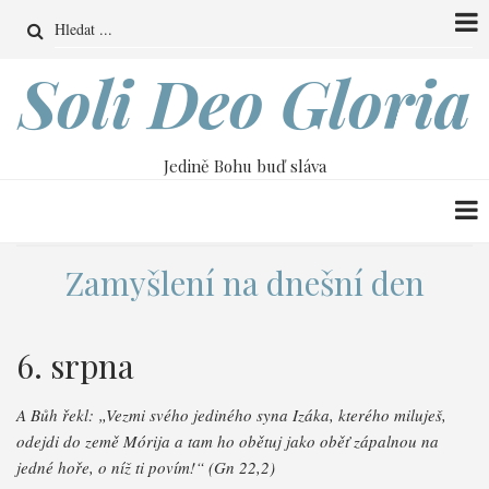
Přejít
Search
k
hlavnímu
Soli Deo Gloria
obsahu
Jedině Bohu buď sláva
Zamyšlení na dnešní den
6. srpna
A Bůh řekl: „Vezmi svého jediného syna Izáka, kterého miluješ,
odejdi do země Mórija a tam ho obětuj jako oběť zápalnou na
jedné hoře, o níž ti povím!“ (Gn 22,2)