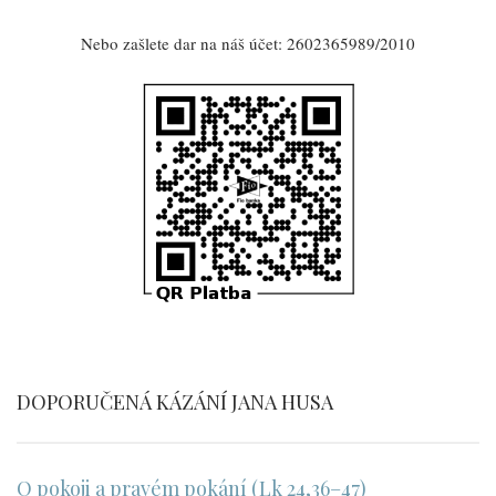
Nebo zašlete dar na náš účet: 2602365989/2010
DOPORUČENÁ KÁZÁNÍ JANA HUSA
O pokoji a pravém pokání (Lk 24,36–47)