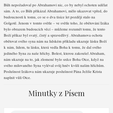
Bůh nepožadoval po Abrahamovi nic, co by nebyl ochoten udělat
sám. A to, co Bůh přikázal Abrahamovi, mělo ukazovat vpřed, do
budoucnosti k tomu, co se o dva tisíce let později stalo na
Golgotě. Jenom v tomto světle – ve světle toho, že obětování Izáka
bylo obrazem budoucích věcí – můžeme rozumět tomu, že tento
Boží příkaz byl svatý, čistý a spravedlivý. Abrahamova ochota
obětovat svého syna nám na lidském příkladu ukazuje lásku Boží
k nám, lidem, tu lásku, která vedla Boha k tomu, že dal svého
jediného Syna za naše hříchy. Bolest, kterou zakoušel Abraham,
nám ukazuje na to, jak zlomené bylo srdce Boha Otce, když na
svého milovaného Syna vyléval svůj hněv kvůli našim hříchům.
Poslušnost Izákova nám ukazuje poslušnost Pána Ježíše Krista
naplnit vůli Otce.
Minutky z Písem