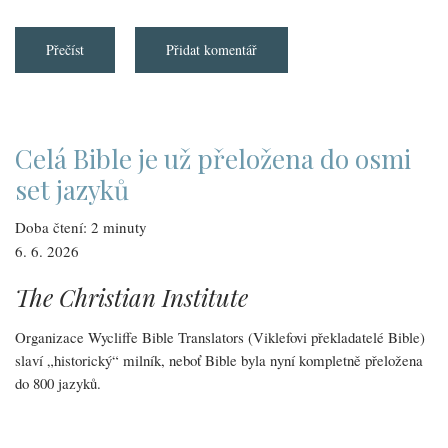
Přečíst
about
Přidat komentář
Buď
pohotovější
k slyšení
než
k přinášení
obětí
Celá Bible je už přeložena do osmi
set jazyků
Doba čtení: 2 minuty
6. 6. 2026
The Christian Institute
Organizace Wycliffe Bible Translators (Viklefovi překladatelé Bible)
slaví „historický“ milník, neboť Bible byla nyní kompletně přeložena
do 800 jazyků.