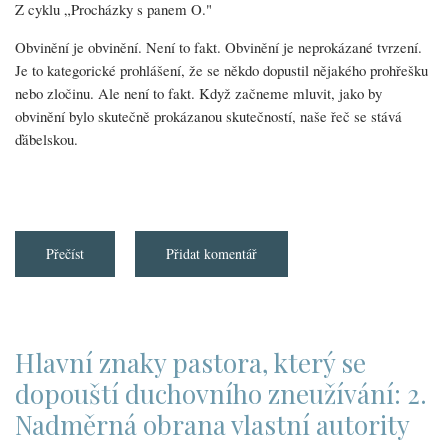
Z cyklu „Procházky s panem O."
Obvinění je obvinění. Není to fakt. Obvinění je neprokázané tvrzení.
Je to kategorické prohlášení, že se někdo dopustil nějakého prohřešku
nebo zločinu. Ale není to fakt. Když začneme mluvit, jako by
obvinění bylo skutečně prokázanou skutečností, naše řeč se stává
ďábelskou.
Přečíst
about
Přidat komentář
Obvinění
je
jen
obvinění
Hlavní znaky pastora, který se
dopouští duchovního zneužívání: 2.
Nadměrná obrana vlastní autority