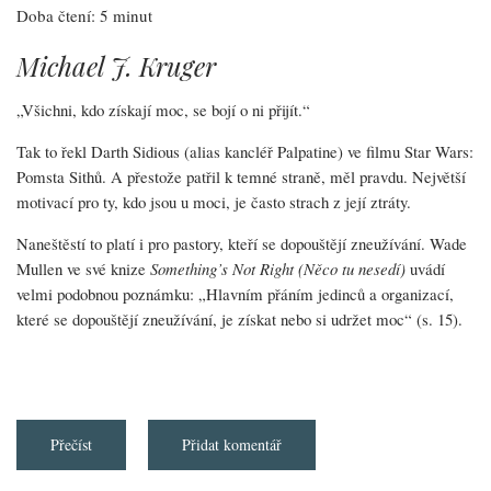
Doba čtení: 5 minut
Michael J. Kruger
„Všichni, kdo získají moc, se bojí o ni přijít.“
Tak to řekl Darth Sidious (alias kancléř Palpatine) ve filmu Star Wars:
Pomsta Sithů. A přestože patřil k temné straně, měl pravdu. Největší
motivací pro ty, kdo jsou u moci, je často strach z její ztráty.
Naneštěstí to platí i pro pastory, kteří se dopouštějí zneužívání. Wade
Mullen ve své knize
Something’s Not Right
(Něco tu nesedí)
uvádí
velmi podobnou poznámku: „Hlavním přáním jedinců a organizací,
které se dopouštějí zneužívání, je získat nebo si udržet moc“ (s. 15).
Přečíst
about
Přidat komentář
Hlavní
znaky
pastora,