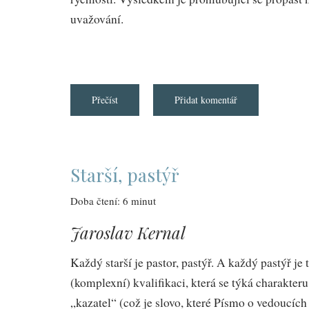
uvažování.
Přečíst
about
Přidat komentář
Musíme
si
promluvit
o
radikalizaci
mladých
žen
Starší, pastýř
Doba čtení: 6 minut
Jaroslav Kernal
Každý starší je pastor, pastýř. A každý pastýř j
(komplexní) kvalifikaci, která se týká charakteru
„kazatel“ (což je slovo, které Písmo o vedoucích