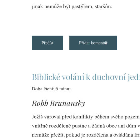
jinak nemůže být pastýřem, starším.
Přečíst
about
Přidat komentář
Starší,
pastýř
Biblické volání k duchovní je
Doba čtení: 6 minut
Robb Brunansky
Ježíš varoval před konflikty během svého pozem
vnitřně rozdělené pustne a žádná obec ani dům 
nemůže přežít, pokud je rozdělena a ovládána frak