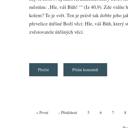
městům: ‚Hle, váš Bůh! ‘“ (Iz 40,9). Zde vidíte h
kolem? To je svět. Ten je právě tak dobře jeho jako
převelice útěšné Boží věci: Hle, váš Bůh, který st
zvěstovatele útěšných věcí.
Přečíst
about
Přidat komentář
Zvěstovatelé
radostných
věcí
Pagination
First
« První
Předchozí
‹ Předchozí
Page
5
Page
6
Page
7
Pa
8
page
stránka
Pos
Pos