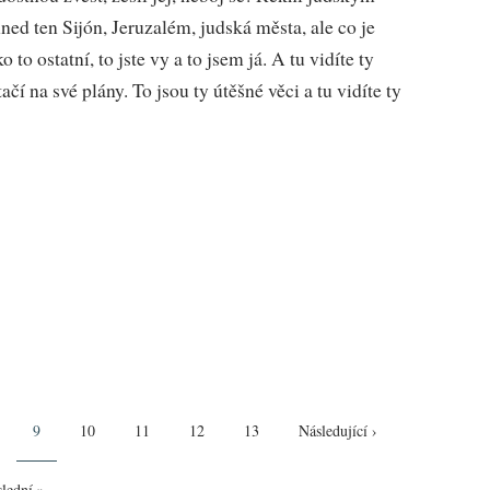
ned ten Sijón, Jeruzalém, judská města, ale co je
 to ostatní, to jste vy a to jsem já. A tu vidíte ty
ačí na své plány. To jsou ty útěšné věci a tu vidíte ty
ge
Aktuální
9
Page
10
Page
11
Page
12
Page
13
Následující
Následující ›
stránka
stránka
lední
lední »