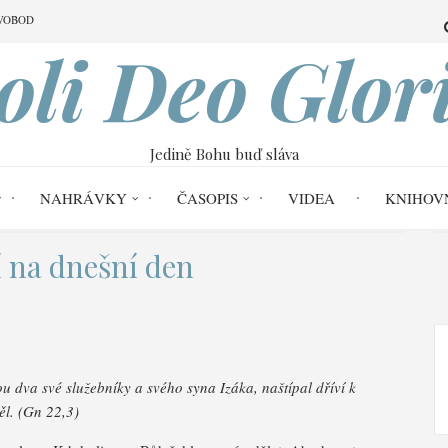
VOBOD
oli Deo Glor
Jedině Bohu buď sláva
NAHRÁVKY
ČASOPIS
VIDEA
KNIHOV
 na dnešní den
u dva své služebníky a svého syna Izáka, naštípal dříví k
ěl. (Gn 22,3)