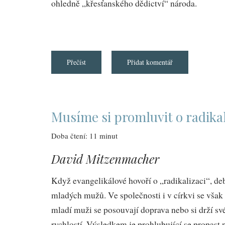
ohledně „křesťanského dědictví“ národa.
Přečíst
about
Přidat komentář
Vzhledem
k
tomu,
že
se
křesťané
hrnou
Musíme si promluvit o radika
k
Tommymu
Robinsonovi,
Doba čtení: 11 minut
vrhla
se
snad
David Mitzenmacher
krajní
pravice
na
Když evangelikálové hovoří o „radikalizaci“, de
evangelium?
mladých mužů. Ve společnosti i v církvi se však
mladí muži se posouvají doprava nebo si drží své
rychlostí. Výsledkem je prohlubující se propast 