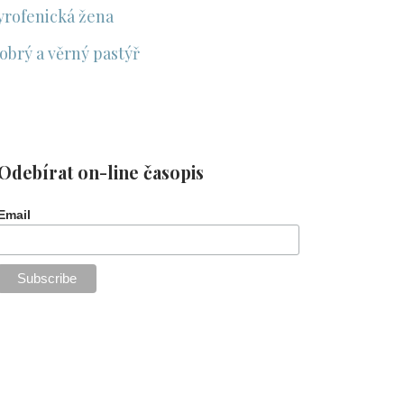
yrofenická žena
obrý a věrný pastýř
Odebírat on-line časopis
Email