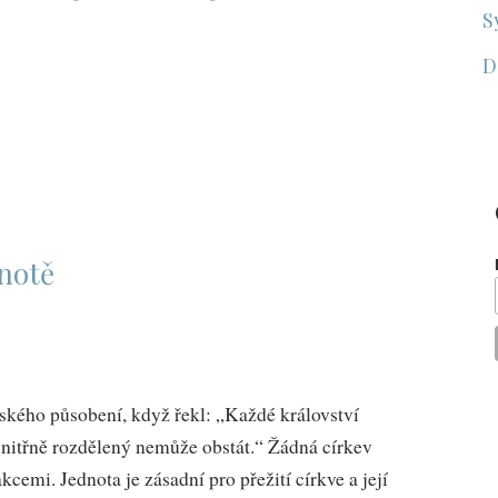
S
D
dnotě
ského působení, když řekl: „Každé království
vnitřně rozdělený nemůže obstát.“ Žádná církev
cemi. Jednota je zásadní pro přežití církve a její