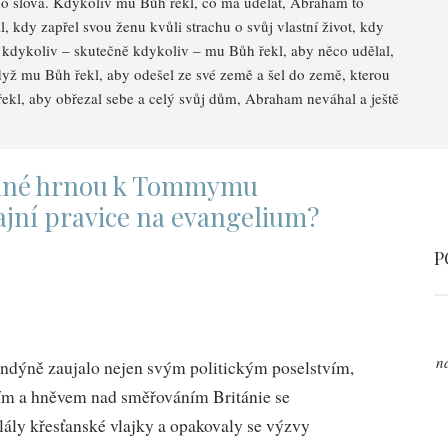
 slova. Kdykoliv mu Bůh řekl, co má udělat, Abraham to
al, kdy zapřel svou ženu kvůli strachu o svůj vlastní život, kdy
e kdykoliv – skutečně kdykoliv – mu Bůh řekl, aby něco udělal,
yž mu Bůh řekl, aby odešel ze své země a šel do země, kterou
kl, aby obřezal sebe a celý svůj dům, Abraham neváhal a ještě
sťané hrnou k Tommymu
ajní pravice na evangelium?
P
n
ndýně zaujalo nejen svým politickým poselstvím,
ním a hněvem nad směřováním Británie se
vlály křesťanské vlajky a opakovaly se výzvy