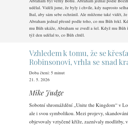
Abraham byl věrný Bohu. Abraham jednal podle Božího
udělal. Viděli jsme, že byly i chvíle, kdy naprosto selh
lhal, aby sám sebe ochránil. Ale můžeme také vidět, ž
Abraham jednal přesně podle toho, co mu Bůh řekl. Kd
mu Bůh ukáže, Abraham se zvedl a šel. Když mu Bůh ře
týž den udělal to, co Bůh chtěl.
Vzhledem k tomu, že se kře
Robinsonovi, vrhla se snad kr
Doba čtení: 5 minut
21. 5. 2026
Mike Judge
Sobotní shromáždění „Unite the Kingdom“ v Lo
ale i svou symbolikou. Mezi projevy, skandová
objevovaly vztyčené kříže, zaznívaly modlitby, 