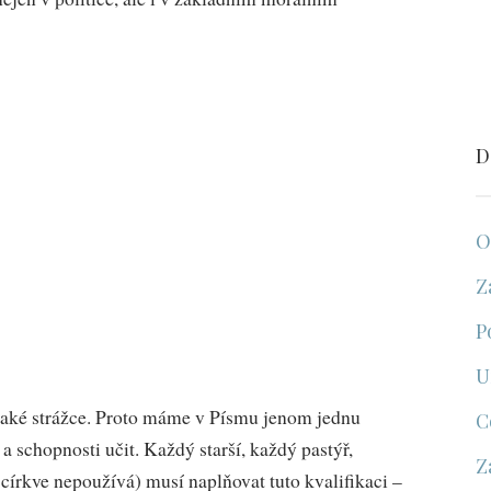
D
O
Z
P
U
e také strážce. Proto máme v Písmu jenom jednu
C
 a schopnosti učit. Každý starší, každý pastýř,
Z
 církve nepoužívá) musí naplňovat tuto kvalifikaci –