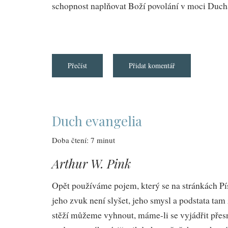
schopnost naplňovat Boží povolání v moci Duch
Přečíst
about
Přidat komentář
Biblické
volání
k
duchovní
jednotě
Duch evangelia
Doba čtení: 7 minut
Arthur W. Pink
Opět používáme pojem, který se na stránkách Pí
jeho zvuk není slyšet, jeho smysl a podstata tam z
stěží můžeme vyhnout, máme-li se vyjádřit přesn