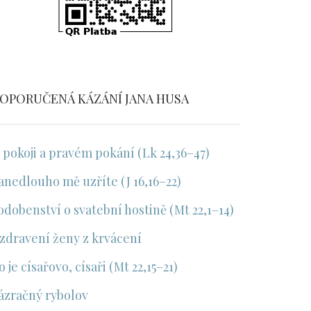
OPORUČENÁ KÁZÁNÍ JANA HUSA
 pokoji a pravém pokání (Lk 24,36–47)
anedlouho mě uzříte (J 16,16–22)
odobenství o svatební hostině (Mt 22,1–14)
zdravení ženy z krvácení
o je císařovo, císaři (Mt 22,15–21)
ázračný rybolov