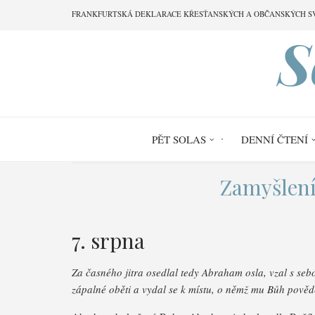
Přejít
FRANKFURTSKÁ DEKLARACE KŘESŤANSKÝCH A OBČANSKÝCH S
k
S
hlavnímu
obsahu
PĚT SOLAS
DENNÍ ČTENÍ
Zamyšlení
7. srpna
Za časného jitra osedlal tedy Abraham osla, vzal s sebo
zápalné oběti a vydal se k místu, o němž mu Bůh pověd