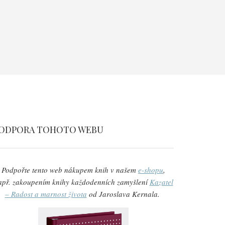
ODPORA TOHOTO WEBU
Podpořte tento web nákupem knih v našem
e-shopu
,
apř. zakoupením knihy každodenních zamyšlení
Kazatel
– Radost a marnost života
od Jaroslava Kernala.