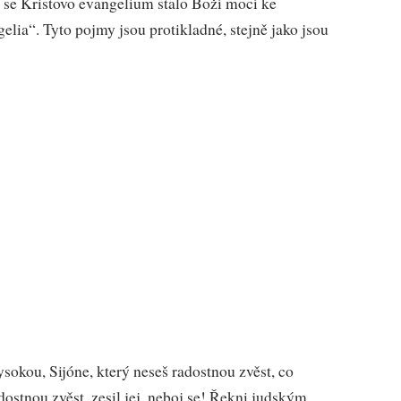
é se Kristovo evangelium stalo Boží mocí ke
ia“. Tyto pojmy jsou protikladné, stejně jako jsou
ysokou, Sijóne, který neseš radostnou zvěst, co
adostnou zvěst, zesil jej, neboj se! Řekni judským