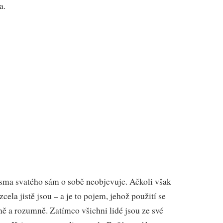
a.
sma svatého sám o sobě neobjevuje. Ačkoli však
cela jistě jsou – a je to pojem, jehož použití se
ě a rozumně. Zatímco všichni lidé jsou ze své