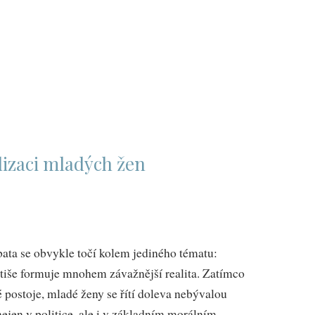
lizaci mladých žen
bata se obvykle točí kolem jediného tématu:
 tiše formuje mnohem závažnější realita. Zatímco
 postoje, mladé ženy se řítí doleva nebývalou
nejen v politice, ale i v základním morálním