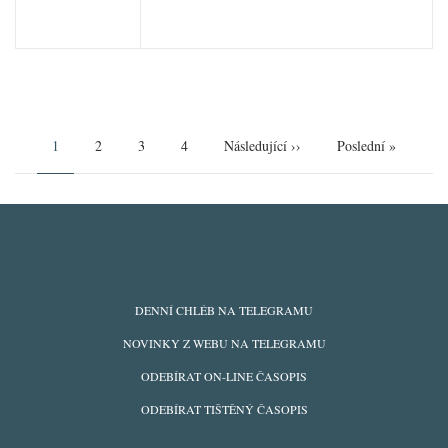
Pagination
Aktuální
1
Page
2
Page
3
Page
4
Následující
Následující ››
Poslední
Poslední »
stránka
stránka
stránka
ODBĚRY
DENNÍ CHLÉB NA TELEGRAMU
Z
NOVINKY Z WEBU NA TELEGRAMU
WEBU
ODEBÍRAT ON-LINE ČASOPIS
ODEBÍRAT TIŠTĚNÝ ČASOPIS