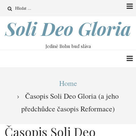
Přejít
Search
k
hlavnímu
Soli Deo Gloria
obsahu
Jedině Bohu buď sláva
Drobečková
Home
navigace
Časopis Soli Deo Gloria (a jeho
předchůdce časopis Reformace)
Časopis Soli Deo