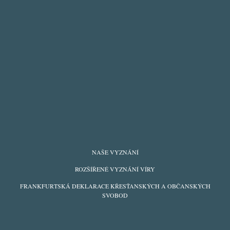
FOOTER
NAŠE VYZNÁNÍ
MENU
ROZŠÍŘENÉ VYZNÁNÍ VÍRY
FRANKFURTSKÁ DEKLARACE KŘESŤANSKÝCH A OBČANSKÝCH
SVOBOD