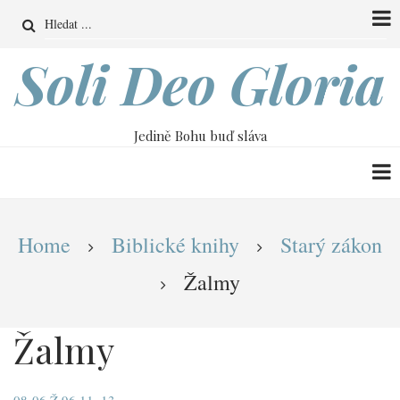
Přejít
Search
k
hlavnímu
Soli Deo Gloria
obsahu
Jedině Bohu buď sláva
Drobečková
Home
Biblické knihy
Starý zákon
navigace
Žalmy
Žalmy