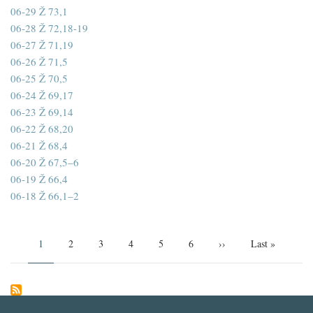
06-29 Ž 73,1
06-28 Ž 72,18-19
06-27 Ž 71,19
06-26 Ž 71,5
06-25 Ž 70,5
06-24 Ž 69,17
06-23 Ž 69,14
06-22 Ž 68,20
06-21 Ž 68,4
06-20 Ž 67,5–6
06-19 Ž 66,4
06-18 Ž 66,1–2
Pagination
Aktuální
1
Page
2
Page
3
Page
4
Page
5
Page
6
Následující
››
Poslední
Last »
stránka
stránka
stránka