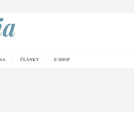
Search
ia
NA
ČLÁNKY
E-SHOP
ad krajní pravice na evangelium?
 Tommymu
a evangelium?