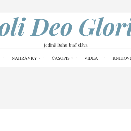
VOBOD
oli Deo Glor
Jedině Bohu buď sláva
NAHRÁVKY
ČASOPIS
VIDEA
KNIHOV
Home
né hrnou k Tommymu Robinsonovi, vrhla se sn
že se křesťané hrnou k
 se snad krajní pravice n