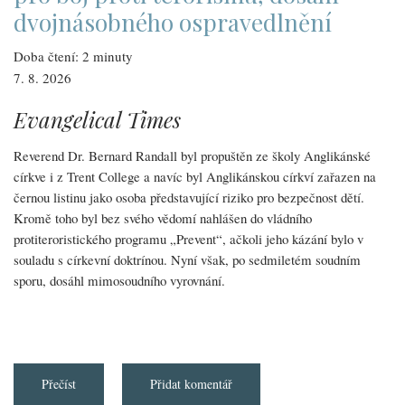
dolarů
dvojnásobného ospravedlnění
Doba čtení: 2 minuty
7. 8. 2026
Evangelical Times
Reverend Dr. Bernard Randall byl propuštěn ze školy Anglikánské
církve i z Trent College a navíc byl Anglikánskou církví zařazen na
černou listinu jako osoba představující riziko pro bezpečnost dětí.
Kromě toho byl bez svého vědomí nahlášen do vládního
protiteroristického programu „Prevent“, ačkoli jeho kázání bylo v
souladu s církevní doktrínou. Nyní však, po sedmiletém soudním
sporu, dosáhl mimosoudního vyrovnání.
Přečíst
about
Přidat komentář
Kaplan,