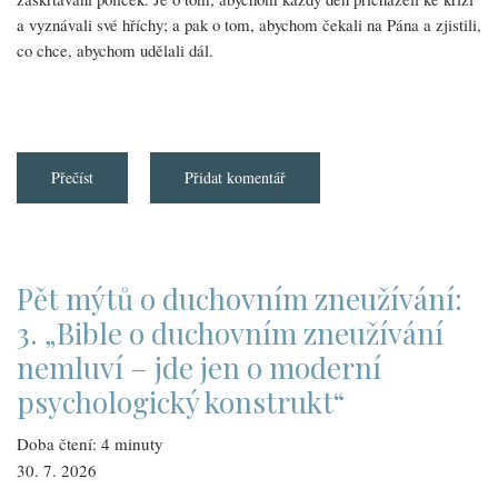
a vyznávali své hříchy; a pak o tom, abychom čekali na Pána a zjistili,
co chce, abychom udělali dál.
Přečíst
about
Přidat komentář
Více
o
našem
skrytém
životě
Pět mýtů o duchovním zneužívání:
3. „Bible o duchovním zneužívání
nemluví – jde jen o moderní
psychologický konstrukt“
Doba čtení: 4 minuty
30. 7. 2026