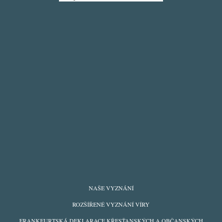
FOOTER
NAŠE VYZNÁNÍ
MENU
ROZŠÍŘENÉ VYZNÁNÍ VÍRY
FRANKFURTSKÁ DEKLARACE KŘESŤANSKÝCH A OBČANSKÝCH