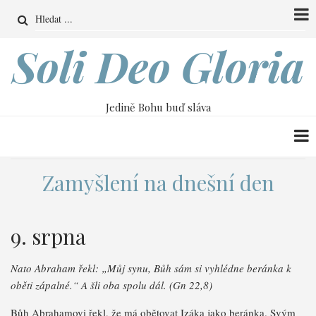
Přejít
Search
k
hlavnímu
Soli Deo Gloria
obsahu
Jedině Bohu buď sláva
Zamyšlení na dnešní den
9. srpna
Nato Abraham řekl: „Můj synu, Bůh sám si vyhlédne beránka k
oběti zápalné.“ A šli oba spolu dál. (Gn 22,8)
Bůh Abrahamovi řekl, že má obětovat Izáka jako beránka. Svým