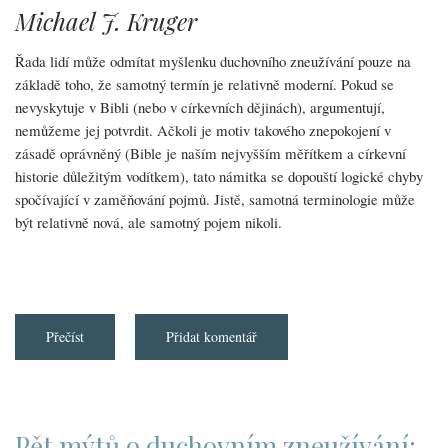
Michael J. Kruger
Řada lidí může odmítat myšlenku duchovního zneužívání pouze na
základě toho, že samotný termín je relativně moderní. Pokud se
nevyskytuje v Bibli (nebo v církevních dějinách), argumentují,
nemůžeme jej potvrdit. Ačkoli je motiv takového znepokojení v
zásadě oprávněný (Bible je naším nejvyšším měřítkem a církevní
historie důležitým vodítkem), tato námitka se dopouští logické chyby
spočívající v zaměňování pojmů. Jistě, samotná terminologie může
být relativně nová, ale samotný pojem nikoli.
Přečíst
about
Přidat komentář
Pět
mýtů
o
duchovním
zneužívání:
3.
„Bible
Pět mýtů o duchovním zneužívání: