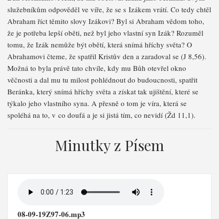
služebníkům odpověděl ve víře, že se s Izákem vrátí. Co tedy chtěl
Abraham říct těmito slovy Izákovi? Byl si Abraham vědom toho,
že je potřeba lepší oběti, než byl jeho vlastní syn Izák? Rozuměl
tomu, že Izák nemůže být obětí, která snímá hříchy světa? O
Abrahamovi čteme, že spatřil Kristův den a zaradoval se (J 8,56).
Možná to byla právě tato chvíle, kdy mu Bůh otevřel okno
věčnosti a dal mu tu milost pohlédnout do budoucnosti, spatřit
Beránka, který snímá hříchy světa a získat tak ujištění, které se
týkalo jeho vlastního syna. A přesně o tom je víra, která se
spoléhá na to, v co doufá a je si jistá tím, co nevidí (Žd 11,1).
Minutky z Písem
08-09-19Z97-06.mp3