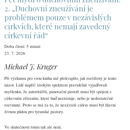
o
duchovním
2. „Duchovní zneužívání je
zneužívání
nemluví
problémem pouze v nezávislých
–
jde
církvích, které nemají zavedený
jen
o
moderní
církevní řád“
psychologický
konstrukt“
Doba čtení: 5 minut
23. 7. 2026
Michael J. Kruger
Při výzkumu pro svou knihu mě překvapilo, jak rozšířený je tento
názor. Lidé napříč širokým spektrem pravidelně vyjadřovali
myšlenku, že autoritářští, panovační pastoři musí být spojeni s
církevním zřízením, které buď neexistuje, nebo je nedostatečně
rozvinuté. Proto se má za to, že nezávislé církve musí být hlavní
živnou půdou pro tyranské pastory.
Ve skutečnosti tomu tak ale není.