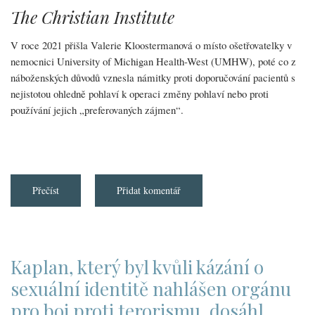
s
The Christian Institute
tím
neměli
dělat
V roce 2021 přišla Valerie Kloostermanová o místo ošetřovatelky v
příliš
velké
nemocnici University of Michigan Health-West (UMHW), poté co z
starosti“
náboženských důvodů vznesla námitky proti doporučování pacientů s
nejistotou ohledně pohlaví k operaci změny pohlaví nebo proti
používání jejich „preferovaných zájmen“.
Přečíst
about
Přidat komentář
Křesťanská
zdravotnice
propuštěná
kvůli
biblickým
názorům
získala
Kaplan, který byl kvůli kázání o
odškodné
ve
sexuální identitě nahlášen orgánu
výši
410
pro boj proti terorismu, dosáhl
tisíc