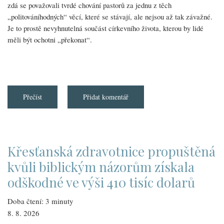
zdá se považovali tvrdé chování pastorů za jednu z těch
„politováníhodných“ věcí, které se stávají, ale nejsou až tak závažné.
Je to prostě nevyhnutelná součást církevního života, kterou by lidé
měli být ochotni „překonat“.
Přečíst
about
Přidat komentář
Pět
mýtů
o
duchovním
zneužívání:
4.
„Duchovní
Křesťanská zdravotnice propuštěná
zneužívání
není
kvůli biblickým názorům získala
tak
škodlivé
odškodné ve výši 410 tisíc dolarů
jako
jiné
druhy
Doba čtení: 3 minuty
zneužívání,
takže
8. 8. 2026
bychom
si