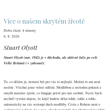
který
byl
kvůli
kázání
o
sexuální
Více o našem skrytém životě
identitě
nahlášen
orgánu
Doba čtení: 4 minuty
pro
boj
6. 8. 2026
proti
terorismu,
Stuart Olyott
dosáhl
dvojnásobného
ospravedlnění
Stuart Olyott (nar. 1942) je v důchodu, ale aktivně káže po celé
Velké Británii i v zahraničí.
To, co dělám já, nemusí být pro vás to nejlepší. Možná to ani není
možné. Všichni jsme velmi odlišní. Modlitbou a metodou pokusů a
omylů musíme zjistit, co funguje právě pro nás osobně. Navíc bych
nechtěl vyvolat dojem, že když budete dělat tohle, tohle a tohle,
automaticky na vás sestoupí duch modlitby. Cesta s Bohem není o
zaškrtávání políček. Je o tom, abychom každý den přicházeli ke kříži