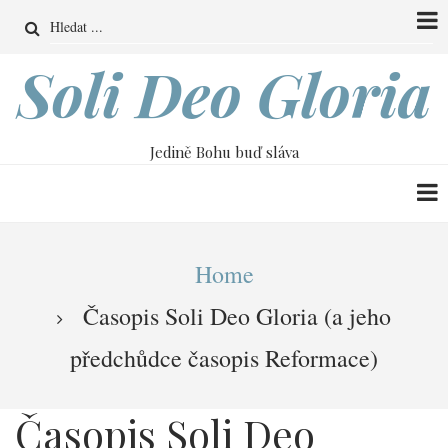
Přejít
Search
k
hlavnímu
Soli Deo Gloria
obsahu
Jedině Bohu buď sláva
Drobečková
Home
navigace
Časopis Soli Deo Gloria (a jeho
předchůdce časopis Reformace)
Časopis Soli Deo