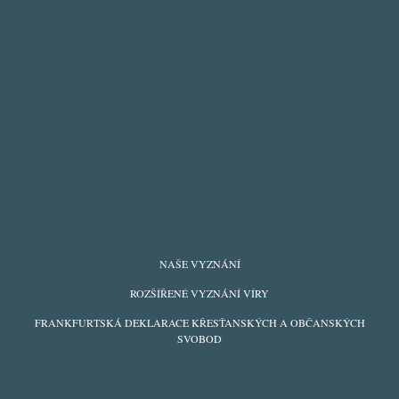
FOOTER
NAŠE VYZNÁNÍ
MENU
ROZŠÍŘENÉ VYZNÁNÍ VÍRY
FRANKFURTSKÁ DEKLARACE KŘESŤANSKÝCH A OBČANSKÝCH
SVOBOD