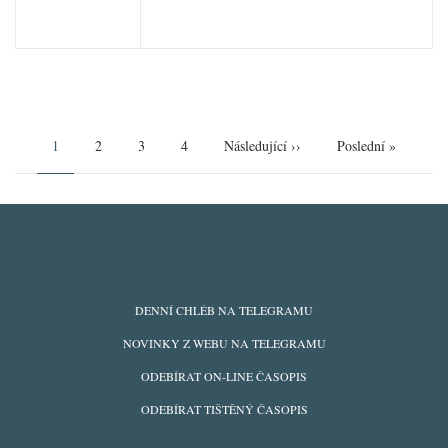
Pagination
Aktuální
1
Page
2
Page
3
Page
4
Následující
Následující ››
Poslední
Poslední »
stránka
stránka
stránka
ODBĚRY
DENNÍ CHLÉB NA TELEGRAMU
Z
NOVINKY Z WEBU NA TELEGRAMU
WEBU
ODEBÍRAT ON-LINE ČASOPIS
ODEBÍRAT TIŠTĚNÝ ČASOPIS