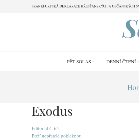
Přejít
FRANKFURTSKÁ DEKLARACE KŘESŤANSKÝCH A OBČANSKÝCH S
k
S
hlavnímu
obsahu
PĚT SOLAS
DENNÍ ČTENÍ
Drobečková
Ho
navigace
Exodus
Editorial č. 65
Boží nepřátelé pokleknou