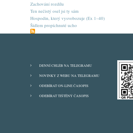
Zachování rozdílu
Ten nečistý osel jsi ty sám
Hospodin, který vysvobozuje (Ex 1–40)
Šídlem propíchnuté ucho
ODBĚRY
DENNÍ CHLÉB NA TELEGRAMU
Z
NOVINKY Z WEBU NA TELEGRAMU
WEBU
ODEBÍRAT ON-LINE ČASOPIS
ODEBÍRAT TIŠTĚNÝ ČASOPIS