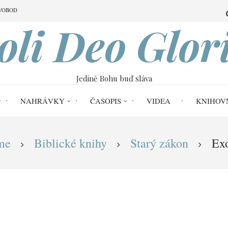
VOBOD
oli Deo Glor
Jedině Bohu buď sláva
NAHRÁVKY
ČASOPIS
VIDEA
KNIHOV
me
Biblické knihy
Starý zákon
Ex