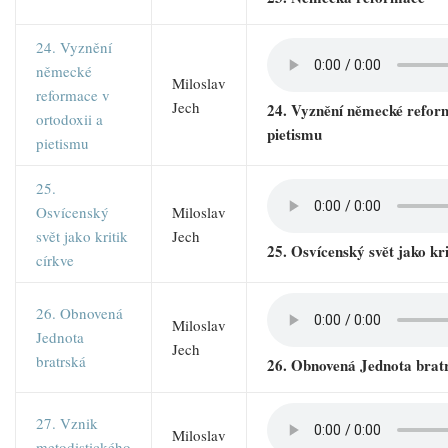
24. Vyznění
německé
Miloslav
reformace v
Jech
24. Vyznění německé reform
ortodoxii a
pietismu
pietismu
25.
Osvícenský
Miloslav
svět jako kritik
Jech
25. Osvícenský svět jako kri
církve
26. Obnovená
Miloslav
Jednota
Jech
bratrská
26. Obnovená Jednota brat
27. Vznik
Miloslav
metodistického