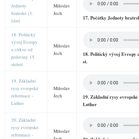
Jednoty
Miloslav
bratrské (3.
Jech
17. Počátky Jednoty bratrsk
část)
18. Politický
vývoj Evropy
Miloslav
a církve od
Jech
18. Politický vývoj Evropy a
poloviny 15.
st.
století
19. Základní
rysy evropské
Miloslav
reformace -
Jech
19. Základní rysy evropské
Luther
Luther
20. Základní
rysy evropské
Miloslav
reformace -
Jech