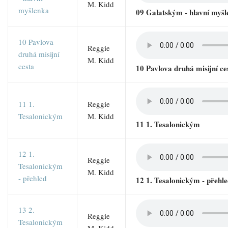
M. Kidd
myšlenka
09 Galatským - hlavní myš
10 Pavlova
Reggie
druhá misijní
M. Kidd
cesta
10 Pavlova druhá misijní ce
11 1.
Reggie
Tesalonickým
M. Kidd
11 1. Tesalonickým
12 1.
Reggie
Tesalonickým
M. Kidd
- přehled
12 1. Tesalonickým - přehl
13 2.
Reggie
Tesalonickým