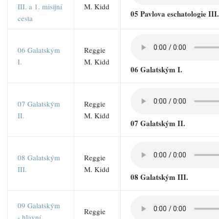
III. a 1. misijní
M. Kidd
05 Pavlova eschatologie III. 
cesta
06 Galatským
Reggie
I.
M. Kidd
06 Galatským I.
07 Galatským
Reggie
II.
M. Kidd
07 Galatským II.
08 Galatským
Reggie
III.
M. Kidd
08 Galatským III.
09 Galatským
Reggie
- hlavní