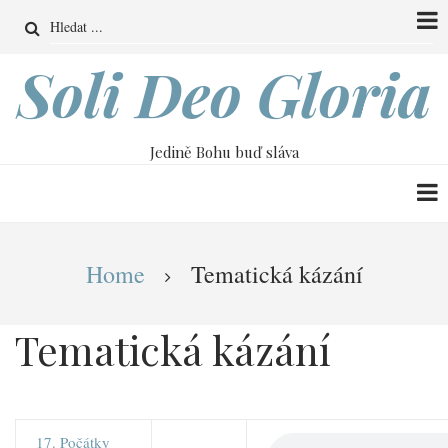
Přejít
Search
k
hlavnímu
Soli Deo Gloria
obsahu
Jedině Bohu buď sláva
Drobečková
Home
Tematická kázání
navigace
Tematická kázání
17. Počátky