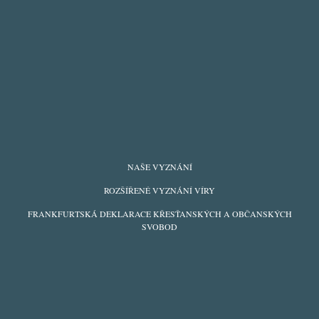
FOOTER
NAŠE VYZNÁNÍ
MENU
ROZŠÍŘENÉ VYZNÁNÍ VÍRY
FRANKFURTSKÁ DEKLARACE KŘESŤANSKÝCH A OBČANSKÝCH
SVOBOD