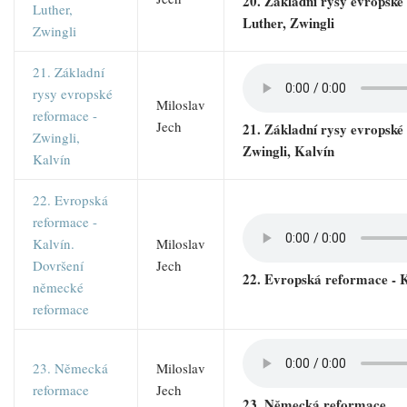
20. Základní rysy evropské
Luther,
Luther, Zwingli
Zwingli
21. Základní
rysy evropské
Miloslav
reformace -
Jech
21. Základní rysy evropské
Zwingli,
Zwingli, Kalvín
Kalvín
22. Evropská
reformace -
Kalvín.
Miloslav
Dovršení
Jech
22. Evropská reformace - 
německé
reformace
23. Německá
Miloslav
reformace
Jech
23. Německá reformace