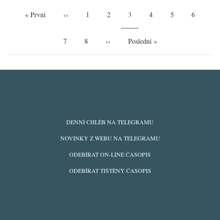
Pagination
First
« První
Předchozí
‹‹
Page
1
Page
2
Aktuální
3
Page
4
Page
5
Page
6
page
stránka
stránka
Page
7
Page
8
Následující
››
Poslední
Poslední »
stránka
stránka
ODBĚRY
DENNÍ CHLÉB NA TELEGRAMU
Z
NOVINKY Z WEBU NA TELEGRAMU
WEBU
ODEBÍRAT ON-LINE ČASOPIS
ODEBÍRAT TIŠTĚNÝ ČASOPIS