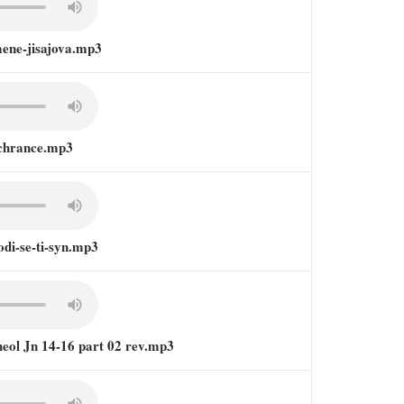
ene-jisajova.mp3
achrance.mp3
di-se-ti-syn.mp3
heol Jn 14-16 part 02 rev.mp3