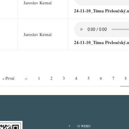
Jaroslav Kernal
24-11-10_Tůma Přeloučský.
Jaroslav Kernal
24-11-10_Tůma Přeloučský.
First
« První
Předchozí
‹‹
Page
1
Page
2
Page
3
Page
4
Page
5
Page
6
Page
7
Ak
8
page
stránka
st
O WEBU