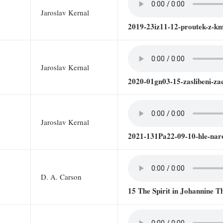
Jaroslav Kernal
2019-23iz11-12-proutek-z-km
Jaroslav Kernal
2020-01gn03-15-zaslibeni-z
Jaroslav Kernal
2021-131Pa22-09-10-hle-naro
D. A. Carson
15 The Spirit in Johannine T