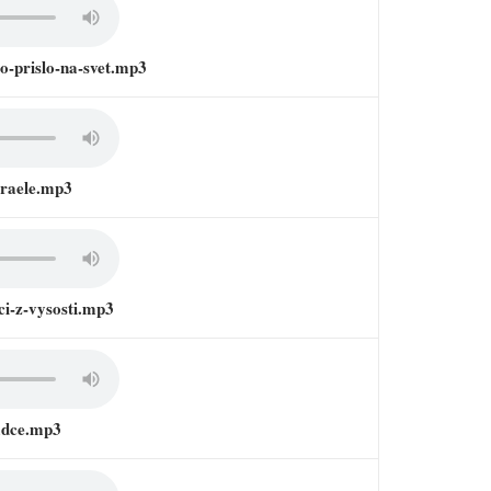
o-prislo-na-svet.mp3
zraele.mp3
ci-z-vysosti.mp3
adce.mp3