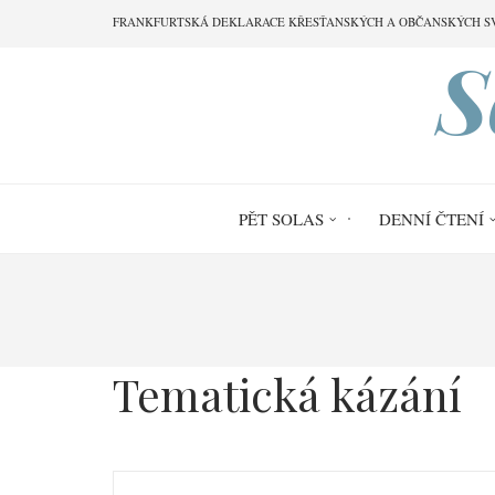
Přejít
FRANKFURTSKÁ DEKLARACE KŘESŤANSKÝCH A OBČANSKÝCH S
k
S
hlavnímu
obsahu
PĚT SOLAS
DENNÍ ČTENÍ
Drobečková
navigace
Tematická kázání