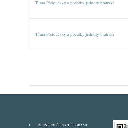
Tůma Přeloučský a počátky jednoty bratrské
Tůma Přeloučský a počátky jednoty bratrské
Pagination
ODBĚRY
DENNÍ CHLÉB NA TELEGRAMU