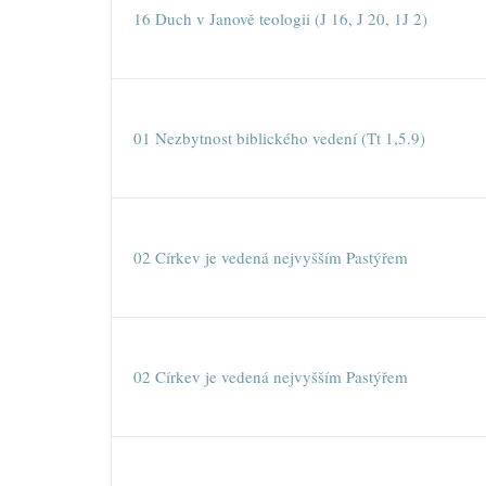
16 Duch v Janově teologii (J 16, J 20, 1J 2)
01 Nezbytnost biblického vedení (Tt 1,5.9)
02 Církev je vedená nejvyšším Pastýřem
02 Církev je vedená nejvyšším Pastýřem