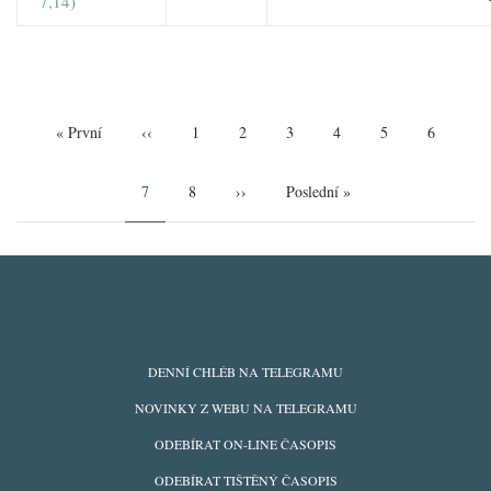
7,14)
Pagination
First
« První
Předchozí
‹‹
Page
1
Page
2
Page
3
Page
4
Page
5
Page
6
page
stránka
Aktuální
7
Page
8
Následující
››
Poslední
Poslední »
stránka
stránka
stránka
ODBĚRY
DENNÍ CHLÉB NA TELEGRAMU
Z
NOVINKY Z WEBU NA TELEGRAMU
WEBU
ODEBÍRAT ON-LINE ČASOPIS
ODEBÍRAT TIŠTĚNÝ ČASOPIS