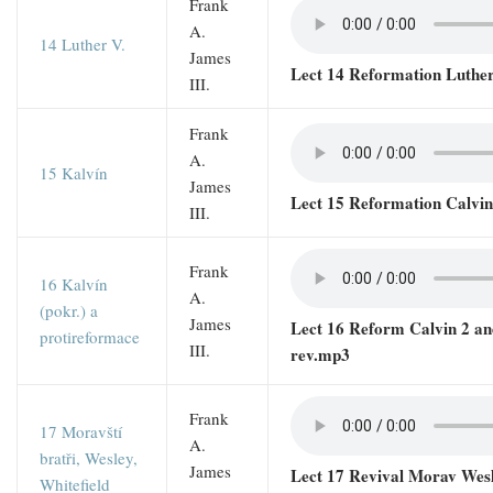
Frank
A.
14 Luther V.
James
Lect 14 Reformation Luthe
III.
Frank
A.
15 Kalvín
James
Lect 15 Reformation Calvin
III.
Frank
16 Kalvín
A.
(pokr.) a
James
Lect 16 Reform Calvin 2 an
protireformace
III.
rev.mp3
Frank
17 Moravští
A.
bratři, Wesley,
James
Lect 17 Revival Morav Wesl
Whitefield