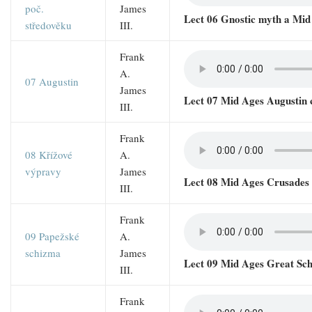
poč.
James
Lect 06 Gnostic myth a Mid
středověku
III.
Frank
A.
07 Augustin
James
Lect 07 Mid Ages Augustin 
III.
Frank
08 Křížové
A.
výpravy
James
Lect 08 Mid Ages Crusades
III.
Frank
09 Papežské
A.
schizma
James
Lect 09 Mid Ages Great Sc
III.
Frank