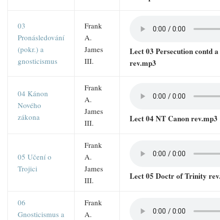
03
Frank
Pronásledování
A.
(pokr.) a
James
Lect 03 Persecution contd a
gnosticismus
III.
rev.mp3
Frank
04 Kánon
A.
Nového
James
zákona
Lect 04 NT Canon rev.mp3
III.
Frank
05 Učení o
A.
Trojici
James
Lect 05 Doctr of Trinity re
III.
06
Frank
Gnosticismus a
A.