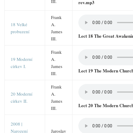
III.
rev.mp3
Frank
18 Velké
A.
probuzení
James
Lect 18 The Great Awakeni
III.
Frank
19 Moderní
A.
církev I.
James
Lect 19 The Modern Church
III.
Frank
20 Moderní
A.
církev II.
James
Lect 20 The Modern Church
III.
2008 |
Narození
Jaroslav