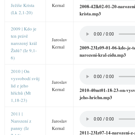
Ježíše Krista
Kernal
2008-42lk02-01-20-narozeni-
(Lk 2,1-20)
krista.mp3
2009 | Kdo je
ten právě
Jaroslav
narozený král
Kernal
2009-23Iz09-01-06-kdo-je-t
Židů? (Iz 9,1-
narozeni-kral-zidu.mp3
6)
2010 | On
vysvobodí svůj
Jaroslav
lid z jeho
Kernal
2010-40mt01-18-23-on-vysvo
hříchů (Mt
jeho-hrichu.mp3
1,18-23)
2011 |
Narození z
Jaroslav
panny (Iz
Kernal
2011-23Iz07-14-narozeni-z