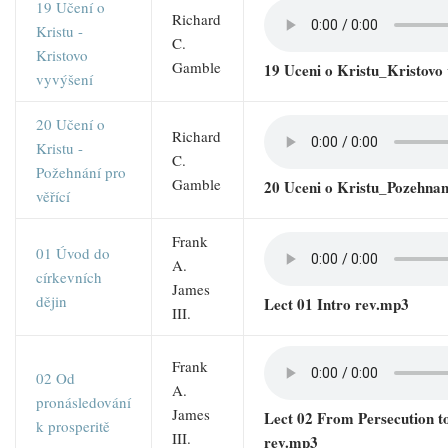
19 Učení o
Richard
Kristu -
C.
Kristovo
Gamble
19 Uceni o Kristu_Kristovo
vyvýšení
20 Učení o
Richard
Kristu -
C.
Požehnání pro
Gamble
20 Uceni o Kristu_Pozehnan
věřící
Frank
01 Úvod do
A.
církevních
James
dějin
Lect 01 Intro rev.mp3
III.
Frank
02 Od
A.
pronásledování
James
Lect 02 From Persecution t
k prosperitě
III.
rev.mp3