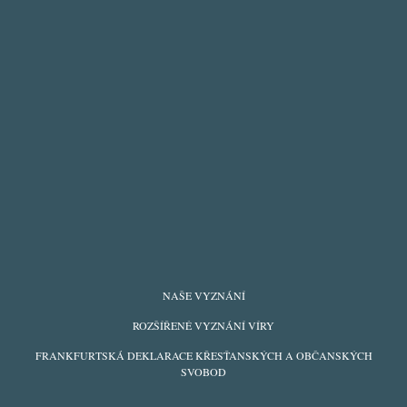
FOOTER
NAŠE VYZNÁNÍ
MENU
ROZŠÍŘENÉ VYZNÁNÍ VÍRY
FRANKFURTSKÁ DEKLARACE KŘESŤANSKÝCH A OBČANSKÝCH
SVOBOD