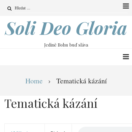
Přejít
Search
k
hlavnímu
Soli Deo Gloria
obsahu
Jedině Bohu buď sláva
Drobečková
Home
Tematická kázání
navigace
Tematická kázání