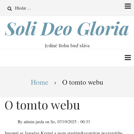
Přejít
Search
k
hlavnímu
Soli Deo Gloria
obsahu
Jedině Bohu buď sláva
Drobečková
Home
O tomto webu
navigace
O tomto webu
By
admin-jarda
on
So, 07/19/2025 - 00:33
Jmenuji se Jaroslav Kernal a jsem starším/kazatelem nezávislého