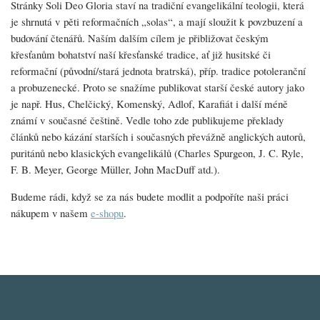
Stránky Soli Deo Gloria staví na tradiční evangelikální teologii, která
je shrnutá v pěti reformačních „solas“, a mají sloužit k povzbuzení a
budování čtenářů. Naším dalším cílem je přibližovat českým
křesťanům bohatství naší křesťanské tradice, ať již husitské či
reformační (původní/stará jednota bratrská), příp. tradice potoleranční
a probuzenecké. Proto se snažíme publikovat starší české autory jako
je např. Hus, Chelčický, Komenský, Adlof, Karafiát i další méně
známí v současné češtině. Vedle toho zde publikujeme překlady
článků nebo kázání starších i současných převážně anglických autorů,
puritánů nebo klasických evangelikálů (Charles Spurgeon, J. C. Ryle,
F. B. Meyer, George Müller, John MacDuff atd.).
Budeme rádi, když se za nás budete modlit a podpoříte naši práci
nákupem v našem
e-shopu
.