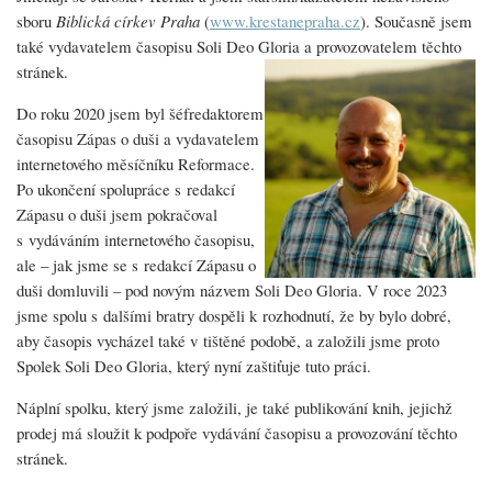
O
sboru
Biblická církev Praha
(
www.krestanepraha.cz
). Současně jsem
tomto
také vydavatelem časopisu Soli Deo Gloria a provozovatelem těchto
webu
stránek.
Do roku 2020 jsem byl šéfredaktorem
časopisu Zápas o duši a vydavatelem
internetového měsíčníku Reformace.
Po ukončení spolupráce s redakcí
Zápasu o duši jsem pokračoval
s vydáváním internetového časopisu,
ale – jak jsme se s redakcí Zápasu o
duši domluvili – pod novým názvem Soli Deo Gloria. V roce 2023
jsme spolu s dalšími bratry dospěli k rozhodnutí, že by bylo dobré,
aby časopis vycházel také v tištěné podobě, a založili jsme proto
Spolek Soli Deo Gloria, který nyní zaštiťuje tuto práci.
Náplní spolku, který jsme založili, je také publikování knih, jejichž
prodej má sloužit k podpoře vydávání časopisu a provozování těchto
stránek.