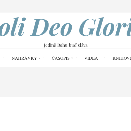
VOBOD
oli Deo Glor
Jedině Bohu buď sláva
NAHRÁVKY
ČASOPIS
VIDEA
KNIHOV
Home
Žalmy pro potěšení srdce
 srdce