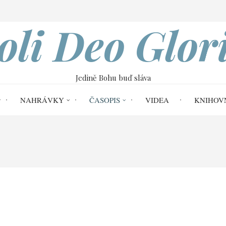
VOBOD
oli Deo Glor
Jedině Bohu buď sláva
NAHRÁVKY
ČASOPIS
VIDEA
KNIHOV
Home
Soli Deo Gloria č. 64
Naše jisto