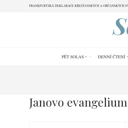
Přejít
FRANKFURTSKÁ DEKLARACE KŘESŤANSKÝCH A OBČANSKÝCH S
k
S
hlavnímu
obsahu
PĚT SOLAS
DENNÍ ČTENÍ
Drobečková
navigace
Janovo evangelium 