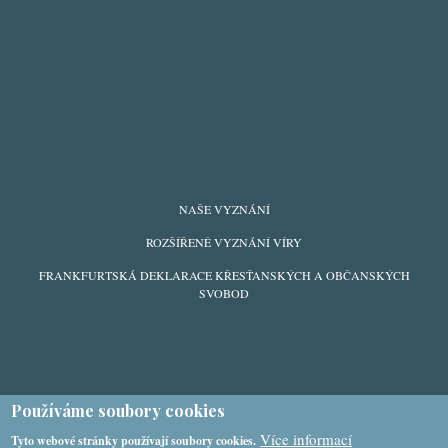
FOOTER
NAŠE VYZNÁNÍ
MENU
ROZŠÍŘENÉ VYZNÁNÍ VÍRY
FRANKFURTSKÁ DEKLARACE KŘESŤANSKÝCH A OBČANSKÝCH
SVOBOD
Používáme soubory cookies
Více informací
Tyto webové stránky používají soubory cookies.