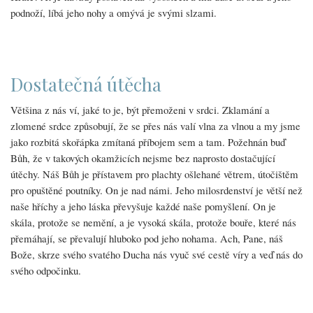
podnoží, líbá jeho nohy a omývá je svými slzami.
Dostatečná útěcha
Většina z nás ví, jaké to je, být přemoženi v srdci. Zklamání a
zlomené srdce způsobují, že se přes nás valí vlna za vlnou a my jsme
jako rozbitá skořápka zmítaná příbojem sem a tam. Požehnán buď
Bůh, že v takových okamžicích nejsme bez naprosto dostačující
útěchy. Náš Bůh je přístavem pro plachty ošlehané větrem, útočištěm
pro opuštěné poutníky. On je nad námi. Jeho milosrdenství je větší než
naše hříchy a jeho láska převyšuje každé naše pomyšlení. On je
skála, protože se nemění, a je vysoká skála, protože bouře, které nás
přemáhají, se převalují hluboko pod jeho nohama. Ach, Pane, náš
Bože, skrze svého svatého Ducha nás vyuč své cestě víry a veď nás do
svého odpočinku.