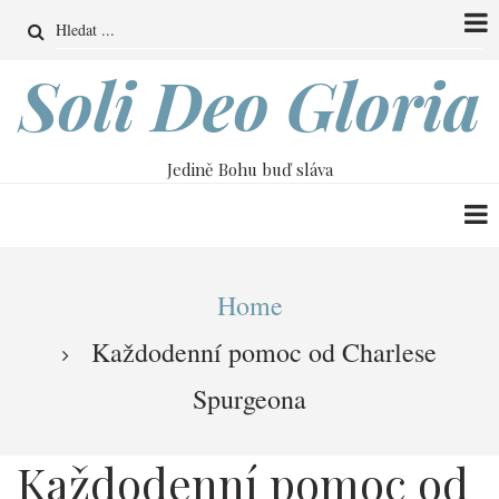
Přejít
Search
k
hlavnímu
Soli Deo Gloria
obsahu
Jedině Bohu buď sláva
Drobečková
Home
navigace
Každodenní pomoc od Charlese
Spurgeona
Každodenní pomoc od