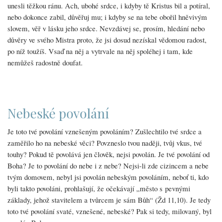
unesli těžkou ránu. Ach, ubohé srdce, i kdyby tě Kristus bil a potíral,
nebo dokonce zabil, důvěřuj mu; i kdyby se na tebe obořil hněvivým
slovem, věř v lásku jeho srdce. Nevzdávej se, prosím, hledání nebo
důvěry ve svého Mistra proto, že jsi dosud nezískal vědomou radost,
po níž toužíš. Vsaď na něj a vytrvale na něj spoléhej i tam, kde
nemůžeš radostně doufat.
Nebeské povolání
Je toto tvé povolání vznešeným povoláním? Zušlechtilo tvé srdce a
zaměřilo ho na nebeské věci? Povzneslo tvou naději, tvůj vkus, tvé
touhy? Pokud tě povolává jen člověk, nejsi povolán. Je tvé povolání od
Boha? Je to povolání do nebe i z nebe? Nejsi-li zde cizincem a nebe
tvým domovem, nebyl jsi povolán nebeským povoláním, neboť ti, kdo
byli takto povoláni, prohlašují, že očekávají „město s pevnými
základy, jehož stavitelem a tvůrcem je sám Bůh“ (Žd 11,10). Je tedy
toto tvé povolání svaté, vznešené, nebeské? Pak si tedy, milovaný, byl