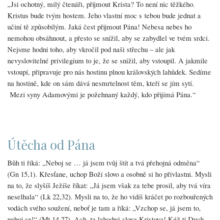
„Jsi ochotný, milý čtenáři, přijmout Krista? To není nic těžkého.
Kristus bude tvým hostem. Jeho vlastní moc s tebou bude jednat a
učiní tě způsobilým. Jaká čest přijmout Pána! Nebesa nebes ho
nemohou obsáhnout, a přesto se snížil, aby se zabydlel ve tvém srdci.
Nejsme hodni toho, aby vkročil pod naši střechu – ale jak
nevyslovitelné privilegium to je, že se snížil, aby vstoupil. A jakmile
vstoupí, připravuje pro nás hostinu plnou královských lahůdek. Sedíme
na hostině, kde on sám dává nesmrtelnost těm, kteří se jím sytí.
Mezi syny Adamovými je požehnaný každý, kdo přijímá Pána.“
Útěcha od Pána
Bůh ti říká: „Neboj se … já jsem tvůj štít a tvá přehojná odměna“
(Gn 15,1). Křesťane, uchop Boží slovo a osobně si ho přivlastni. Mysli
na to, že slyšíš Ježíše říkat: „Já jsem však za tebe prosil, aby tvá víra
neselhala“ (Lk 22,32). Mysli na to, že ho vidíš kráčet po rozbouřených
vodách svého soužení, neboť je tam a říká: „Vzchop se, já jsem to,
neboj se!“ (Mt 14,27). Ach, ta lahodná slova Kristova! Kéž ti Duch