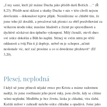
„I my sami, kteří již máme Ducha jako příslib darů Božích …“ (Ř
8,23). Příslib není sklizní a skutky Ducha v nás v této chvíli nejsou
dovršením – dokonalost teprve přijde. Nemůžeme se chlubit tím, že
jsme toho již dosáhli, a považovat tak pšenici za oběť pozdvihování za
veškerou úrodu roku; musíme hladovět a žíznit po spravedlnosti a
dychtivě očekávat den úplného vykoupení. Milý čtenáři, otevři dnes
své srdce dokořán a Bůh ho naplní. Sténej ve svém nitru po větší
oddanosti a tvůj Pán ti jí dopřeje, neboť on je schopen „učinit
neskonale víc, než zač prosíme a co si dovedeme představit“ (Ef
3,20).
Plesej, neplodná
I když už jsme přinesli nějaké ovoce pro Krista a máme radostnou
naději, že jsme rostlinami jeho pravé ruky, jsou chvíle, kdy se cítíme
velmi neplodní. Modlitba je bez života, láska je chladná, víra slabá.
Každá milost v zahradě našeho srdce chřadne a opadává. Jsme jako