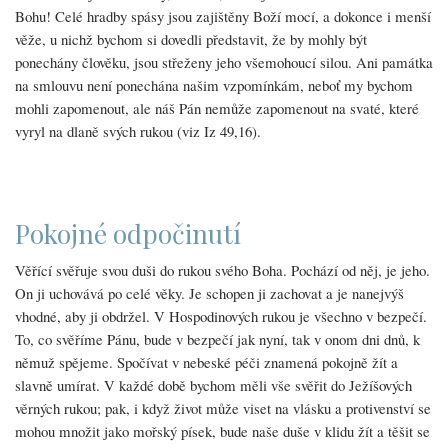
Bohu! Celé hradby spásy jsou zajištěny Boží mocí, a dokonce i menší
věže, u nichž bychom si dovedli představit, že by mohly být
ponechány člověku, jsou střeženy jeho všemohoucí silou. Ani památka
na smlouvu není ponechána našim vzpomínkám, neboť my bychom
mohli zapomenout, ale náš Pán nemůže zapomenout na svaté, které
vyryl na dlaně svých rukou (viz Iz 49,16).
Pokojné odpočinutí
Věřící svěřuje svou duši do rukou svého Boha. Pochází od něj, je jeho.
On ji uchovává po celé věky. Je schopen ji zachovat a je nanejvýš
vhodné, aby ji obdržel. V Hospodinových rukou je všechno v bezpečí.
To, co svěříme Pánu, bude v bezpečí jak nyní, tak v onom dni dnů, k
němuž spějeme. Spočívat v nebeské péči znamená pokojně žít a
slavně umírat. V každé době bychom měli vše svěřit do Ježíšových
věrných rukou; pak, i když život může viset na vlásku a protivenství se
mohou množit jako mořský písek, bude naše duše v klidu žít a těšit se