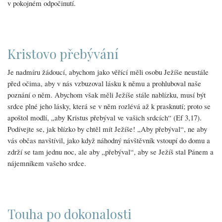
v pokojném odpočinutí.
Kristovo přebývání
Je nadmíru žádoucí, abychom jako věřící měli osobu Ježíše neustále
před očima, aby v nás vzbuzoval lásku k němu a prohluboval naše
poznání o něm. Abychom však měli Ježíše stále nablízku, musí být
srdce plné jeho lásky, která se v něm rozlévá až k prasknutí; proto se
apoštol modlí, „aby Kristus přebýval ve vašich srdcích“ (Ef 3,17).
Podívejte se, jak blízko by chtěl mít Ježíše! „Aby přebýval“, ne aby
vás občas navštívil, jako když náhodný návštěvník vstoupí do domu a
zdrží se tam jednu noc, ale aby „přebýval“, aby se Ježíš stal Pánem a
nájemníkem vašeho srdce.
Touha po dokonalosti