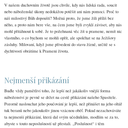
V našem duchovním životě jsou chvíle, kdy nás lidská rada, soucit
nebo náboženské úkony nedokážou potěšit ani nám pomoci. Proč to
náš milostivý Bůh dopouští? Možná proto, že jsme žili příliš bez
něho, a proto nám bere vše, na čem jsme byli zvyklí záviset, aby nás
mohl přitáhnout k sobě. Je to požehnaná věc žít u pramene, nemít nic
vlastního, o co bychom se mohli opřít, ale spoléhat se na Ježíšovy
zásluhy. Milovaní, když jsme přivedeni do stavu žízně, určitě se s
dychtivostí obrátíme k Prameni života.
Nejmenší přikázání
Buďte vždy pamětliví toho, že lepší než jakákoliv vnější forma
náboženství je pevně se držet na cestě přikázání našeho Spasitele.
Pozorně naslouchat jeho poučování je lepší, než přinášet na jeho oltář
tuk beranů nebo jakoukoliv jinou vzácnou oběť. Pokud nezachováváte
ta nejmenší přikázání, která dal svým učedníkům, modlím se za to,
abyste s touto neposlušností už přestali. „Poslušnost“ i těm