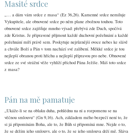
Masité srdce
„… a dám vám srdce z masa“ (Ez 36,26). Kamenné srdce nemiluje
Vykupitele, ale obnovené srdce po něm plane zbožnou touhou. Toto
obnovené srdce zajišťuje mnoho výsad: přebývá zde Duch, spočívá
zde Kristus. Je připravené přijmout každé duchovní požehnání a každé
požehnání míří právě sem. Poskytuje nejrůznější ovoce nebes ke slávě
a chvále Boží a Pán v tom nachází své zalíbení. Měkké srdce je tou
nejlepší obranou proti hříchu a nejlepší přípravou pro nebe. Obnovené
srdce ze své strážní věže vyhlíží příchod Pána Ježíše. Máš toto srdce
z masa?
Pán na mě pamatuje
„Ukáže-li se na oblaku duha, pohlédnu na ni a rozpomenu se na
věčnou smlouvu“ (Gn 9,16). Ach, základem mého bezpečí není to, že
si já připomínám Boha, ale to, že Bůh si připomíná mne. Nejde o to,
že se držím jeho smlouvy, ale o to, že se jeho smlouva drží mě. Sláva