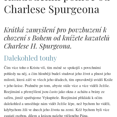
Charlese Spurgeona
Krátká zamyšlení pro povzbuzení k
chození s Bohem od knížete kazatelů
Charlese H. Spurgeona.
Dalekohled touhy
Čím více toho o Kristu víš, tím méně se spokojíš s povrchními
pohledy na něj, a čím hlouběji budeš studovat jeho život a plnost jeho
milosti, která září ve všech jeho úřadech, tím opravdověji uvidíš Krále
v jeho kráse. Prahněte po tom, abyste stále více a více viděli Ježíše.
Rozjímání a přemýšlení jsou často jako okna z achátu a brány ze
safíru, jimiž spatřujeme Vykupitele. Rozjímání přikládá k očím
dalekohled a umožňuje nám vidět Ježíše lépe, než bychom ho viděli,
kdybychom žili ve dnech jeho života na zemi. Kéž bychom byli více
zaujati osobou, dílem a krásou našeho vtěleného Pána.