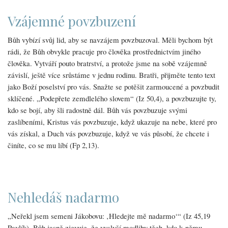
Vzájemné povzbuzení
Bůh vybízí svůj lid, aby se navzájem povzbuzoval. Měli bychom být
rádi, že Bůh obvykle pracuje pro člověka prostřednictvím jiného
člověka. Vytváří pouto bratrství, a protože jsme na sobě vzájemně
závislí, ještě více srůstáme v jednu rodinu. Bratři, přijměte tento text
jako Boží poselství pro vás. Snažte se potěšit zarmoucené a povzbudit
sklíčené. „Podepřete zemdlelého slovem“ (Iz 50,4), a povzbuzujte ty,
kdo se bojí, aby šli radostně dál. Bůh vás povzbuzuje svými
zaslíbeními, Kristus vás povzbuzuje, když ukazuje na nebe, které pro
vás získal, a Duch vás povzbuzuje, když ve vás působí, že chcete i
činíte, co se mu líbí (Fp 2,13).
Nehledáš nadarmo
„Neřekl jsem semeni Jákobovu: ‚Hledejte mě nadarmo‘“ (Iz 45,19
Pavlík). Bůh jasně zjevuje, že vyslyší modliby těch, kdo k němu