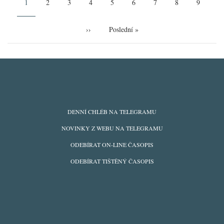
Aktuální
1
Page
2
Page
3
Page
4
Page
5
Page
6
Page
7
Page
8
Page
9
stránka
Následující
››
Poslední
Poslední »
stránka
stránka
ODBĚRY
DENNÍ CHLÉB NA TELEGRAMU
Z
NOVINKY Z WEBU NA TELEGRAMU
WEBU
ODEBÍRAT ON-LINE ČASOPIS
ODEBÍRAT TIŠTĚNÝ ČASOPIS