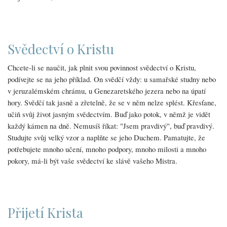
Svědectví o Kristu
Chcete-li se naučit, jak plnit svou povinnost svědectví o Kristu,
podívejte se na jeho příklad. On svědčí vždy: u samařské studny nebo
v jeruzalémském chrámu, u Genezaretského jezera nebo na úpatí
hory. Svědčí tak jasně a zřetelně, že se v něm nelze splést. Křesťane,
učiň svůj život jasným svědectvím. Buď jako potok, v němž je vidět
každý kámen na dně. Nemusíš říkat: "Jsem pravdivý", buď pravdivý.
Studujte svůj velký vzor a naplňte se jeho Duchem. Pamatujte, že
potřebujete mnoho učení, mnoho podpory, mnoho milosti a mnoho
pokory, má-li být vaše svědectví ke slávě vašeho Mistra.
Přijetí Krista