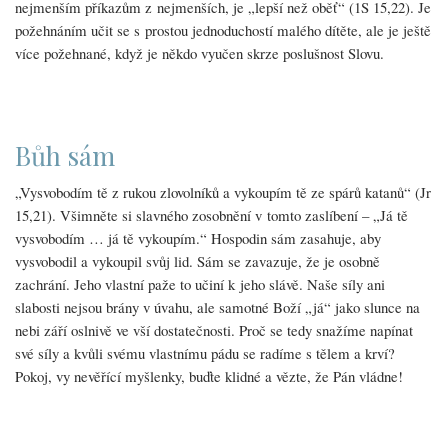
nejmenším příkazům z nejmenších, je „lepší než oběť“ (1S 15,22). Je
požehnáním učit se s prostou jednoduchostí malého dítěte, ale je ještě
více požehnané, když je někdo vyučen skrze poslušnost Slovu.
Bůh sám
„Vysvobodím tě z rukou zlovolníků a vykoupím tě ze spárů katanů“ (Jr
15,21). Všimněte si slavného zosobnění v tomto zaslíbení – „Já tě
vysvobodím … já tě vykoupím.“ Hospodin sám zasahuje, aby
vysvobodil a vykoupil svůj lid. Sám se zavazuje, že je osobně
zachrání. Jeho vlastní paže to učiní k jeho slávě. Naše síly ani
slabosti nejsou brány v úvahu, ale samotné Boží „já“ jako slunce na
nebi září oslnivě ve vší dostatečnosti. Proč se tedy snažíme napínat
své síly a kvůli svému vlastnímu pádu se radíme s tělem a krví?
Pokoj, vy nevěřící myšlenky, buďte klidné a vězte, že Pán vládne!