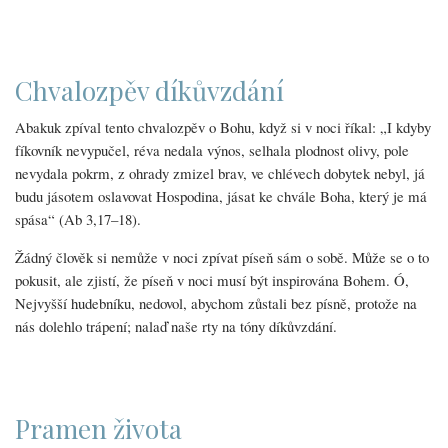
Chvalozpěv díkůvzdání
Abakuk zpíval tento chvalozpěv o Bohu, když si v noci říkal: „I kdyby
fíkovník nevypučel, réva nedala výnos, selhala plodnost olivy, pole
nevydala pokrm, z ohrady zmizel brav, ve chlévech dobytek nebyl, já
budu jásotem oslavovat Hospodina, jásat ke chvále Boha, který je má
spása“ (Ab 3,17–18).
Žádný člověk si nemůže v noci zpívat píseň sám o sobě. Může se o to
pokusit, ale zjistí, že píseň v noci musí být inspirována Bohem. Ó,
Nejvyšší hudebníku, nedovol, abychom zůstali bez písně, protože na
nás dolehlo trápení; nalaď naše rty na tóny díkůvzdání.
Pramen života