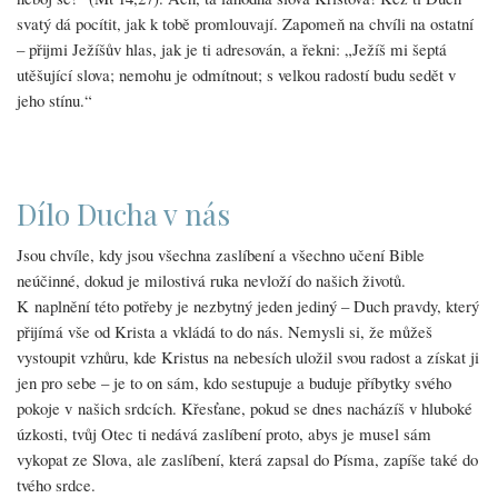
svatý dá pocítit, jak k tobě promlouvají. Zapomeň na chvíli na ostatní
– přijmi Ježíšův hlas, jak je ti adresován, a řekni: „Ježíš mi šeptá
utěšující slova; nemohu je odmítnout; s velkou radostí budu sedět v
jeho stínu.“
Dílo Ducha v nás
Jsou chvíle, kdy jsou všechna zaslíbení a všechno učení Bible
neúčinné, dokud je milostivá ruka nevloží do našich životů.
K naplnění této potřeby je nezbytný jeden jediný – Duch pravdy, který
přijímá vše od Krista a vkládá to do nás. Nemysli si, že můžeš
vystoupit vzhůru, kde Kristus na nebesích uložil svou radost a získat ji
jen pro sebe – je to on sám, kdo sestupuje a buduje příbytky svého
pokoje v našich srdcích. Křesťane, pokud se dnes nacházíš v hluboké
úzkosti, tvůj Otec ti nedává zaslíbení proto, abys je musel sám
vykopat ze Slova, ale zaslíbení, která zapsal do Písma, zapíše také do
tvého srdce.