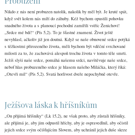
Probuzení
Nikdo z nás není probuzen natolik, nakolik by měl být. Je kruté spát,
když svět kolem nás míří do záhuby. Kéž bychom opustili pohovku
snadného života a s planoucí pochodní zamířili vstříc Ženichovi!
„Srdce mé bdí!“ (Pís 5,2). To je šťastné znamení. Život ještě
nevyhlasl, ačkoliv již jen doutná. Když se naše obnovené srdce potýká
s těžkostmi přirozeného života, měli bychom být vděční svrchované
milosti za to, že zachovává alespoň trochu života v tomto těle smrti.
Ježíš slyší naše srdce, pomáhá našemu srdci, navštěvuje naše srdce,
neboť hlas probuzeného srdce je hlasem našeho Miláčka, který říká:
„Otevři mil“ (Pís 5,2). Svatá horlivost dveře nepochybně otevře.
Ježíšova láska k hříšníkům
„On přijímá hříšníky“ (Lk 15,2), ne však proto, aby zůstali hříšníky,
ale přijímá je, aby jim odpustil hříchy, aby je ospravedlnil, aby očistil
jejich srdce svým očišťujícím Slovem, aby uchránil jejich duše skrze