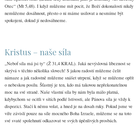
Otec“ (Mt 5,48). I když můžeme mít pocit, že Boží dokonalosti nikdy
nemůžeme dosáhnout, přesto o ni máme usilovat a nesmíme být
spokojeni, dokud jí nedosáhneme.
Kristus – naše síla
„Neboť síla má jsi ty“ (Ž 31,4 KRAL). Jaká nevýslovná líbeznost se
skrývá v těchto několika slovech! S jakou radostí můžeme čelit
námaze a jak radostně můžeme snášet utrpení, když se můžeme opřít
o nebeskou posilu. Šťastný je ten, kdo má takovou nepřekonatelnou
moc na své straně. Naše vlastní síla by nám byla málo platná,
kdybychom se ocitli v sítích podlé lstivosti, ale Pánova síla je vždy k
dispozici. Stačí k němu volat, a hned je na dosah ruky. Pokud jsme ve
víře závislí pouze na síle mocného Boha Izraele, můžeme se na toto
své svaté spolehnutí odkazovat ve svých úpěnlivých prosbách.