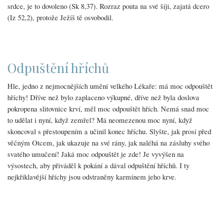
srdce, je to dovoleno (Sk 8,37). Rozraz pouta na své šíji, zajatá dcero
(Iz 52,2), protože Ježíš tě osvobodil.
Odpuštění hříchů
Hle, jedno z nejmocnějších umění velkého Lékaře: má moc odpouštět
hříchy! Dříve než bylo zaplaceno výkupné, dříve než byla doslova
pokropena slitovnice krví, měl moc odpouštět hřích. Nemá snad moc
to udělat i nyní, když zemřel? Má neomezenou moc nyní, když
skoncoval s přestoupením a učinil konec hříchu. Slyšte, jak prosí před
věčným Otcem, jak ukazuje na své rány, jak naléhá na zásluhy svého
svatého umučení! Jaká moc odpouštět je zde! Je vyvýšen na
výsostech, aby přiváděl k pokání a dával odpuštění hříchů. I ty
nejkřiklavější hříchy jsou odstraněny karmínem jeho krve.