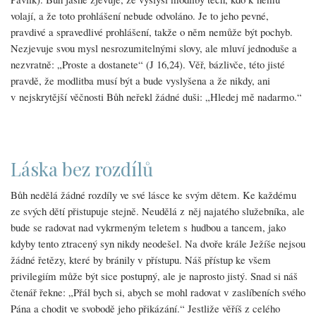
volají, a že toto prohlášení nebude odvoláno. Je to jeho pevné,
pravdivé a spravedlivé prohlášení, takže o něm nemůže být pochyb.
Nezjevuje svou mysl nesrozumitelnými slovy, ale mluví jednoduše a
nezvratně: „Proste a dostanete“ (J 16,24). Věř, bázlivče, této jisté
pravdě, že modlitba musí být a bude vyslyšena a že nikdy, ani
v nejskrytější věčnosti Bůh neřekl žádné duši: „Hledej mě nadarmo.“
Láska bez rozdílů
Bůh nedělá žádné rozdíly ve své lásce ke svým dětem. Ke každému
ze svých dětí přistupuje stejně. Neudělá z něj najatého služebníka, ale
bude se radovat nad vykrmeným teletem s hudbou a tancem, jako
kdyby tento ztracený syn nikdy neodešel. Na dvoře krále Ježíše nejsou
žádné řetězy, které by bránily v přístupu. Náš přístup ke všem
privilegiím může být sice postupný, ale je naprosto jistý. Snad si náš
čtenář řekne: „Přál bych si, abych se mohl radovat v zaslíbeních svého
Pána a chodit ve svobodě jeho přikázání.“ Jestliže věříš z celého