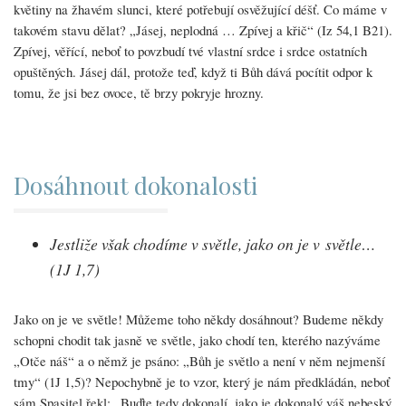
květiny na žhavém slunci, které potřebují osvěžující déšť. Co máme v
takovém stavu dělat? „Jásej, neplodná … Zpívej a křič“ (Iz 54,1 B21).
Zpívej, věřící, neboť to povzbudí tvé vlastní srdce i srdce ostatních
opuštěných. Jásej dál, protože teď, když ti Bůh dává pocítit odpor k
tomu, že jsi bez ovoce, tě brzy pokryje hrozny.
Dosáhnout dokonalosti
Jestliže však chodíme v světle, jako on je v světle…
(1J 1,7)
Jako on je ve světle! Můžeme toho někdy dosáhnout? Budeme někdy
schopni chodit tak jasně ve světle, jako chodí ten, kterého nazýváme
„Otče náš“ a o němž je psáno: „Bůh je světlo a není v něm nejmenší
tmy“ (1J 1,5)? Nepochybně je to vzor, který je nám předkládán, neboť
sám Spasitel řekl: „Buďte tedy dokonalí, jako je dokonalý váš nebeský