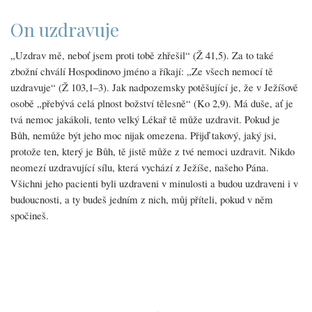
On uzdravuje
„Uzdrav mě, neboť jsem proti tobě zhřešil“ (Ž 41,5). Za to také
zbožní chválí Hospodinovo jméno a říkají: „Ze všech nemocí tě
uzdravuje“ (Ž 103,1–3). Jak nadpozemsky potěšující je, že v Ježíšově
osobě „přebývá celá plnost božství tělesně“ (Ko 2,9). Má duše, ať je
tvá nemoc jakákoli, tento velký Lékař tě může uzdravit. Pokud je
Bůh, nemůže být jeho moc nijak omezena. Přijď takový, jaký jsi,
protože ten, který je Bůh, tě jistě může z tvé nemoci uzdravit. Nikdo
neomezí uzdravující sílu, která vychází z Ježíše, našeho Pána.
Všichni jeho pacienti byli uzdraveni v minulosti a budou uzdraveni i v
budoucnosti, a ty budeš jedním z nich, můj příteli, pokud v něm
spočineš.
Pagination