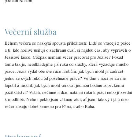
povolán Bohem,
Večerní služba
Během večera se naskýtá spousta příležitostí: Lidé se vracejí z práce
a ti, kdo horlivě usilují o záchranu duší, si najdou čas, aby vyprávěli o
Ježíšově lásce. Cožpak nemám večer pracovat pro Ježíše? Pokud
tomu tak je, neodkládejme již ruku od služby, která vyžaduje mnoho
práce. Ježíš vydal obě své ruce hřebům; jak bych mohl já zadržet
jednu ze svých rukou od požehnané práce? Ve dne v noci se za mě
lopotil a modlil; jak bych mohl věnovat jedinou hodinu sobeckému
požitkářství? Vstaň, nečinné srdce; natáhni ruku k práci nebo ji zvedni
k modlitbě. Nebe i peklo jsou vážnou věcí; ať jsem takový i já a dnes
večer zaseju dobré semeno pro Pána, svého Boha.