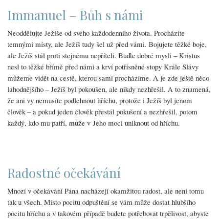
Immanuel – Bůh s námi
Neoddělujte Ježíše od svého každodenního života. Procházíte
temnými místy, ale Ježíš tudy šel už před vámi. Bojujete těžké boje,
ale Ježíš stál proti stejnému nepříteli. Buďte dobré mysli – Kristus
nesl to těžké břímě před námi a krví potřísněné stopy Krále Slávy
můžeme vidět na cestě, kterou sami procházíme. A je zde ještě něco
lahodnějšího – Ježíš byl pokoušen, ale nikdy nezhřešil. A to znamená,
že ani vy nemusíte podlehnout hříchu, protože i Ježíš byl jenom
člověk – a pokud jeden člověk přestál pokušení a nezhřešil, potom
každý, kdo mu patří, může v Jeho moci uniknout od hříchu.
Radostné očekávání
Mnozí v očekávání Pána nacházejí okamžitou radost, ale není tomu
tak u všech. Místo pocitu odpuštění se vám může dostat hlubšího
pocitu hříchu a v takovém případě budete potřebovat trpělivost, abyste