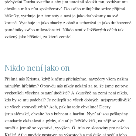
přebývání Ducha svatého a aby jim umožnil sloužit mu, vzdávat mu
chválu a mít s ním společenství. Do svého milujícího srdce přijímá
hříšníky, vytrhuje je z temnoty a nosí je jako drahokamy na své
koruně. Vytahuje je jako oharky z ohně a uchovává je jako drahocenné
památníky svého milosrdenství. Nikdo není v Ježíšových očích tak
vzácný jako hříšníci, za které zemřel.
Nikdo není jako on
Přijímá nás Kristus, když k němu přicházíme, navzdory všem našim
minulým hříchům? Opravdu nás nikdy nekárá za to, že jsme nejprve
vyzkoušeli všechna ostatní útočiště? A skutečně na zemi není nikdo,
kdo by se mu podobal? Je nejlepší ze všech dobrých, nejspravedlivější
ze všech spravedlivých? Ach, pak ho tedy chvalme! Dcery
jeruzalémské, chvalte ho s bubnem a harfou! Nyní ať jsou pošlapány
standardy okázalosti a pýchy, ale ať je Ježíšův kříž, na nějž se svět
mračí a jemuž se vysmívá, vyvýšen. Ó, trůn ze slonoviny pro našeho
Krále! Ať je navždy postaven na výsostech a má duše ať sedí u jeho