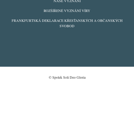
FOOTER
NAŠE VYZNÁNÍ
MENU
ROZŠÍŘENÉ VYZNÁNÍ VÍRY
FRANKFURTSKÁ DEKLARACE KŘESŤANSKÝCH A OBČANSKÝCH
SVOBOD
© Spolek Soli Deo Gloria