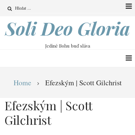
Přejít
Search
k
hlavnímu
Soli Deo Gloria
obsahu
Jedině Bohu buď sláva
Drobečková
Home
Efezským | Scott Gilchrist
navigace
Efezským | Scott
Gilchrist