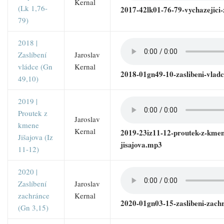
Kernal
(Lk 1,76-
2017-42lk01-76-79-vychazejici-
79)
2018 |
Zaslíbení
Jaroslav
vládce (Gn
Kernal
2018-01gn49-10-zaslibeni-vlad
49,10)
2019 |
Proutek z
Jaroslav
kmene
Kernal
2019-23iz11-12-proutek-z-kmen
Jišajova (Iz
jisajova.mp3
11-12)
2020 |
Zaslíbení
Jaroslav
zachránce
Kernal
2020-01gn03-15-zaslibeni-zac
(Gn 3,15)