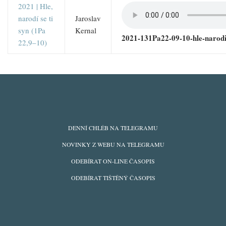
2021 | Hle,
narodí se ti
Jaroslav
syn (1Pa
Kernal
2021-131Pa22-09-10-hle-narodi
22,9–10)
ODBĚRY
DENNÍ CHLÉB NA TELEGRAMU
Z
NOVINKY Z WEBU NA TELEGRAMU
WEBU
ODEBÍRAT ON-LINE ČASOPIS
ODEBÍRAT TIŠTĚNÝ ČASOPIS