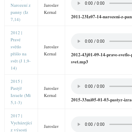
Narození z
Jaroslav
panny (Iz
Kernal
2011-23Iz07-14-narozeni-z-pa
7,14)
2012 |
Pravé
světlo
Jaroslav
přišlo na
Kernal
2012-43j01-09-14-prave-svetlo-p
svět (J 1,9-
svet.mp3
14)
2015 |
Pastýř
Jaroslav
Izraele (Mi
Kernal
2015-33mi05-01-03-pastyr-izr
5,1-3)
2017 |
Vycházející
Jaroslav
z výsosti