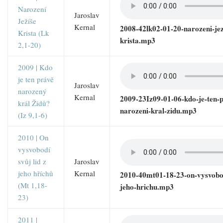
Narození
Jaroslav
Ježíše
Kernal
2008-42lk02-01-20-narozeni-jez
Krista (Lk
krista.mp3
2,1-20)
2009 | Kdo
je ten právě
Jaroslav
narozený
Kernal
2009-23Iz09-01-06-kdo-je-ten-p
král Židů?
narozeni-kral-zidu.mp3
(Iz 9,1-6)
2010 | On
vysvobodí
svůj lid z
Jaroslav
jeho hříchů
Kernal
2010-40mt01-18-23-on-vysvobod
(Mt 1,18-
jeho-hrichu.mp3
23)
2011 |