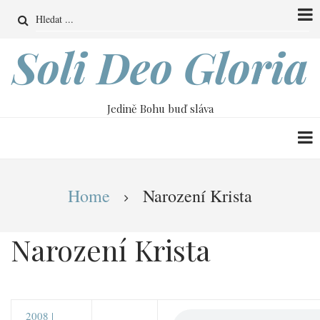
Přejít
Search
k
hlavnímu
Soli Deo Gloria
obsahu
Jedině Bohu buď sláva
Drobečková
Home
Narození Krista
navigace
Narození Krista
2008 |