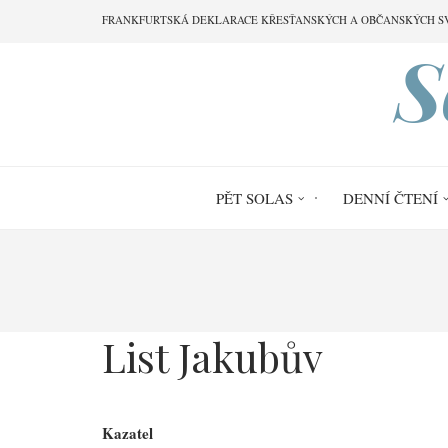
Přejít
FRANKFURTSKÁ DEKLARACE KŘESŤANSKÝCH A OBČANSKÝCH S
k
S
hlavnímu
obsahu
PĚT SOLAS
DENNÍ ČTENÍ
Drobečková
navigace
List Jakubův
Kazatel