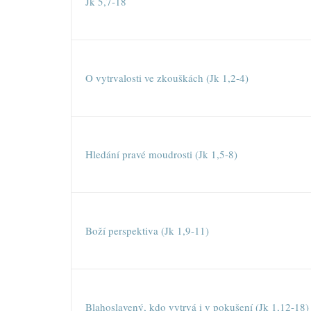
Jk 5,7-18
O vytrvalosti ve zkouškách (Jk 1,2-4)
Hledání pravé moudrosti (Jk 1,5-8)
Boží perspektiva (Jk 1,9-11)
Blahoslavený, kdo vytrvá i v pokušení (Jk 1,12-18)