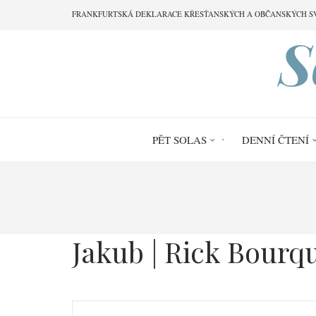
Přejít
FRANKFURTSKÁ DEKLARACE KŘESŤANSKÝCH A OBČANSKÝCH S
k
S
hlavnímu
obsahu
PĚT SOLAS
DENNÍ ČTENÍ
Drobečková
navigace
Jakub | Rick Bourq