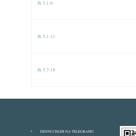
Jk 5,1-6
Jk 5,1-11
Jk 5,7-18
ODBĚRY
DENNÍ CHLÉB NA TELEGRAMU