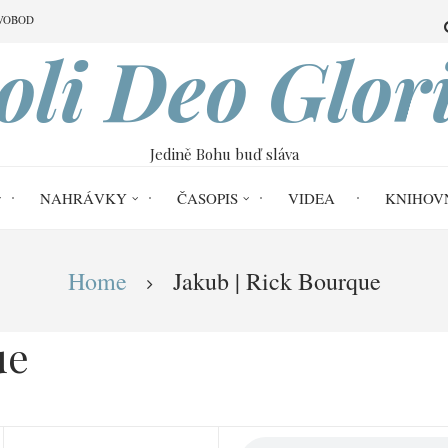
VOBOD
oli Deo Glor
Jedině Bohu buď sláva
NAHRÁVKY
ČASOPIS
VIDEA
KNIHOV
Home
Jakub | Rick Bourque
ue