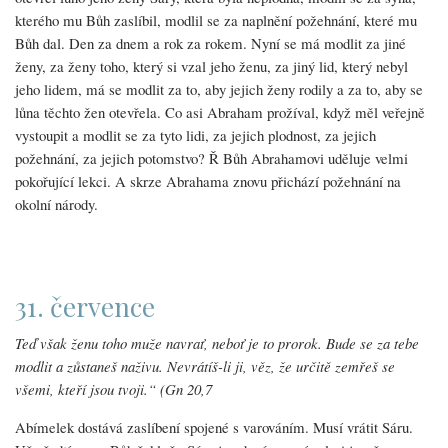
kterého mu Bůh zaslíbil, modlil se za naplnění požehnání, které mu
Bůh dal. Den za dnem a rok za rokem. Nyní se má modlit za jiné
ženy, za ženy toho, který si vzal jeho ženu, za jiný lid, který nebyl
jeho lidem, má se modlit za to, aby jejich ženy rodily a za to, aby se
lůna těchto žen otevřela. Co asi Abraham prožíval, když měl veřejně
vystoupit a modlit se za tyto lidi, za jejich plodnost, za jejich
požehnání, za jejich potomstvo? Ř Bůh Abrahamovi uděluje velmi
pokořující lekci. A skrze Abrahama znovu přichází požehnání na
okolní národy.
31. července
Teď však ženu toho muže navrať, neboť je to prorok. Bude se za tebe
modlit a zůstaneš naživu. Nevrátíš-li ji, věz, že určitě zemřeš se
všemi, kteří jsou tvoji.“ (Gn 20,7
Abímelek dostává zaslíbení spojené s varováním. Musí vrátit Sáru.