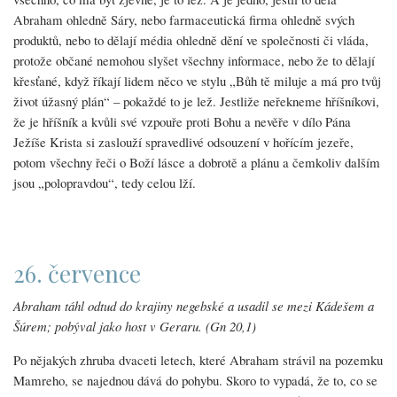
Abraham ohledně Sáry, nebo farmaceutická firma ohledně svých
produktů, nebo to dělají média ohledně dění ve společnosti či vláda,
protože občané nemohou slyšet všechny informace, nebo že to dělají
křesťané, když říkají lidem něco ve stylu „Bůh tě miluje a má pro tvůj
život úžasný plán“ – pokaždé to je lež. Jestliže neřekneme hříšníkovi,
že je hříšník a kvůli své vzpouře proti Bohu a nevěře v dílo Pána
Ježíše Krista si zaslouží spravedlivé odsouzení v hořícím jezeře,
potom všechny řeči o Boží lásce a dobrotě a plánu a čemkoliv dalším
jsou „polopravdou“, tedy celou lží.
26. července
Abraham táhl odtud do krajiny negebské a usadil se mezi Kádešem a
Šúrem; pobýval jako host v Geraru. (Gn 20,1)
Po nějakých zhruba dvaceti letech, které Abraham strávil na pozemku
Mamreho, se najednou dává do pohybu. Skoro to vypadá, že to, co se