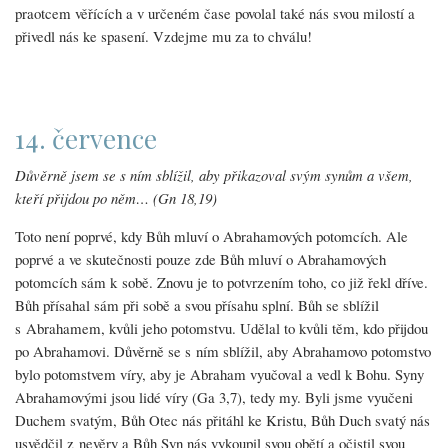
praotcem věřících a v určeném čase povolal také nás svou milostí a
přivedl nás ke spasení. Vzdejme mu za to chválu!
14. července
Důvěrně jsem se s ním sblížil, aby přikazoval svým synům a všem,
kteří přijdou po něm… (Gn 18,19)
Toto není poprvé, kdy Bůh mluví o Abrahamových potomcích. Ale
poprvé a ve skutečnosti pouze zde Bůh mluví o Abrahamových
potomcích sám k sobě. Znovu je to potvrzením toho, co již řekl dříve.
Bůh přísahal sám při sobě a svou přísahu splní. Bůh se sblížil
s Abrahamem, kvůli jeho potomstvu. Udělal to kvůli těm, kdo přijdou
po Abrahamovi. Důvěrně se s ním sblížil, aby Abrahamovo potomstvo
bylo potomstvem víry, aby je Abraham vyučoval a vedl k Bohu. Syny
Abrahamovými jsou lidé víry (Ga 3,7), tedy my. Byli jsme vyučeni
Duchem svatým, Bůh Otec nás přitáhl ke Kristu, Bůh Duch svatý nás
usvědčil z nevěry a Bůh Syn nás vykoupil svou obětí a očistil svou