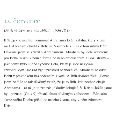
12. července
Důvěrně jsem se s ním sblížil … (Gn 18,19)
Bůh zjevně nechtěl pominout Abrahama kvůli vztahu, který s ním
měl. Abraham chodil s Bohem. Všimněte si, jak o tom mluví Bůh:
Důvěrně jsem se sblížil s Abrahamem. Abraham byl cele oddělený
pro Boha. Nikoliv pouze formálně nebo prohlášením z Boží strany –
jako tomu bylo u jeho synovce Lota, který je sice nazýván
spravedlivým, ale rád žije uprostřed bezbožníků. Abraham se oddal
Bohu v praktickém každodenním životě. A Bůh doslova říká: „Poznal
jsem ho.“ Je to tak důvěrný vztah, že je to Bůh, kdo nechce obejít
Abrahama – ať už je to pro nás jakkoliv šokující. V Kristu Ježíši jsme
byli poznáni (Ga 4,9) přesně tímto důvěrným způsobem – Bůh sám
skrze svého Ducha přišel do našeho života, aby v něm zformoval
Krista.