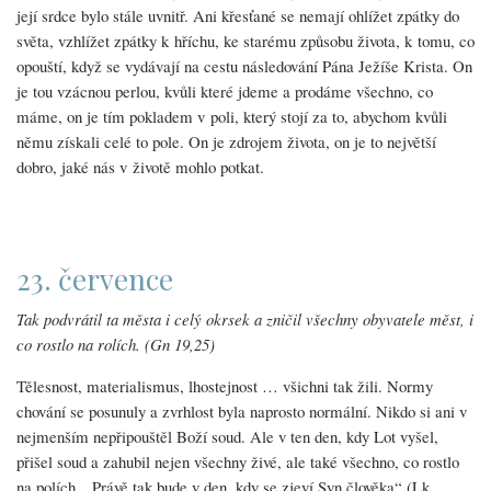
její srdce bylo stále uvnitř. Ani křesťané se nemají ohlížet zpátky do
světa, vzhlížet zpátky k hříchu, ke starému způsobu života, k tomu, co
opouští, když se vydávají na cestu následování Pána Ježíše Krista. On
je tou vzácnou perlou, kvůli které jdeme a prodáme všechno, co
máme, on je tím pokladem v poli, který stojí za to, abychom kvůli
němu získali celé to pole. On je zdrojem života, on je to největší
dobro, jaké nás v životě mohlo potkat.
23. července
Tak podvrátil ta města i celý okrsek a zničil všechny obyvatele měst, i
co rostlo na rolích. (Gn 19,25)
Tělesnost, materialismus, lhostejnost … všichni tak žili. Normy
chování se posunuly a zvrhlost byla naprosto normální. Nikdo si ani v
nejmenším nepřipouštěl Boží soud. Ale v ten den, kdy Lot vyšel,
přišel soud a zahubil nejen všechny živé, ale také všechno, co rostlo
na polích. „Právě tak bude v den, kdy se zjeví Syn člověka“ (Lk