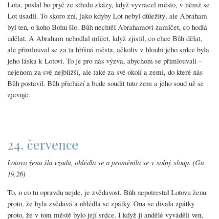
Lota, poslal ho pryč ze středu zkázy, když vyvracel město, v němž se
Lot usadil. To skoro zní, jako kdyby Lot nebyl důležitý, ale Abraham
byl ten, o koho Bohu šlo. Bůh nechtěl Abrahamovi zamlčet, co hodlá
udělat. A Abraham nehodlal mlčet, když zjistil, co chce Bůh dělat,
ale přimlouval se za ta hříšná města, ačkoliv v hloubi jeho srdce byla
jeho láska k Lotovi. To je pro nás výzva, abychom se přimlouvali –
nejenom za své nejbližší, ale také za své okolí a zemi, do které nás
Bůh postavil. Bůh přichází a bude soudit tuto zem a jeho soud už se
zjevuje.
24. července
Lotova žena šla vzadu, ohlédla se a proměnila se v solný sloup. (Gn
19,26)
To, o co tu opravdu nejde, je zvědavost. Bůh nepotrestal Lotovu ženu
proto, že byla zvědavá a ohlédla se zpátky. Ona se dívala zpátky
proto, že v tom městě bylo její srdce. I když ji andělé vyváděli ven,