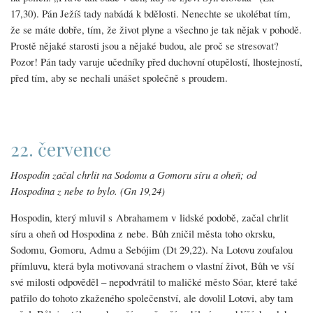
17,30). Pán Ježíš tady nabádá k bdělosti. Nenechte se ukolébat tím,
že se máte dobře, tím, že život plyne a všechno je tak nějak v pohodě.
Prostě nějaké starosti jsou a nějaké budou, ale proč se stresovat?
Pozor! Pán tady varuje učedníky před duchovní otupělostí, lhostejností,
před tím, aby se nechali unášet společně s proudem.
22. července
Hospodin začal chrlit na Sodomu a Gomoru síru a oheň; od
Hospodina z nebe to bylo. (Gn 19,24)
Hospodin, který mluvil s Abrahamem v lidské podobě, začal chrlit
síru a oheň od Hospodina z nebe. Bůh zničil města toho okrsku,
Sodomu, Gomoru, Admu a Sebójim (Dt 29,22). Na Lotovu zoufalou
přímluvu, která byla motivovaná strachem o vlastní život, Bůh ve vší
své milosti odpověděl – nepodvrátil to maličké město Sóar, které také
patřilo do tohoto zkaženého společenství, ale dovolil Lotovi, aby tam