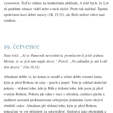
vystavovat. Teď to vidíme na konkrétním příkladu. A řekl bych, že Lot
už podobné situace viděl nebo o nich slyšel. Proto tak naléhal. Špatná
společnost kazí dobré mravy (1K 15,33), ale Boží milost vítězí nad
soudem.
19. července
Nato řekl: „Ať se Panovník nerozhněvá, promluvím-li ještě jednou:
Možná, že se jich tam najde deset.“ Pravil: „Nezahladím je ani kvůli
těm deseti.“ (Gn 18,32)
Abraham dobře ví, ke komu se modlí a velmi dobře rozumí tomu,
kým je před Bohem on sám – prach a popel. Toto je základ skutečné
pokory – vědomí toho, kdo je Bůh a vědomí toho, kdo jsem já před
svatým Bohem. Pokora jde ruku v ruce s odvahou, zatímco pýcha a
nadutost navenek proklamovaná sebejistým jednáním často skrývá
zbabělé srdce. Abraham při vědomí toho, kým je před Bohem,
pokračuje ve své přímluvě za spravedlivé. Smlouvá jako obchodník a