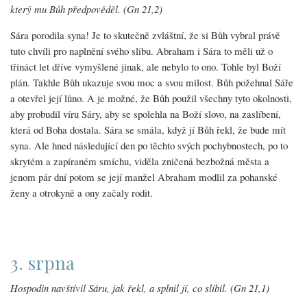
který mu Bůh předpověděl. (Gn 21,2)
Sára porodila syna! Je to skutečně zvláštní, že si Bůh vybral právě
tuto chvíli pro naplnění svého slibu. Abraham i Sára to měli už o
třináct let dříve vymyšlené jinak, ale nebylo to ono. Tohle byl Boží
plán. Takhle Bůh ukazuje svou moc a svou milost. Bůh požehnal Sáře
a otevřel její lůno. A je možné, že Bůh použil všechny tyto okolnosti,
aby probudil víru Sáry, aby se spolehla na Boží slovo, na zaslíbení,
která od Boha dostala. Sára se smála, když jí Bůh řekl, že bude mít
syna. Ale hned následující den po těchto svých pochybnostech, po to
skrytém a zapíraném smíchu, viděla zničená bezbožná města a
jenom pár dní potom se její manžel Abraham modlil za pohanské
ženy a otrokyně a ony začaly rodit.
3. srpna
Hospodin navštívil Sáru, jak řekl, a splnil jí, co slíbil. (Gn 21,1)