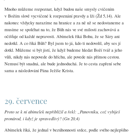
Mnoho můžeme rozpoznat, když budou naše smysly cvičením
v Božím slově vycvičené k rozpoznání pravdy a lži (Žd 5,14). Ale
nakonec vždycky narazíme na hranice a za ně už se nedostaneme a
musíme se spoléhat na to, že Bůh nás ve své milosti zachovává a
očišťuje od každé nepravosti. Abímelek říká Bohu, že se Sáry ani
nedotkl. A co říká Bůh? Byl jsem to já, kdo ti nedovolil, aby ses jí
dotkl. Můžeme si být jistí, že když budeme hledat Boží tvář a jeho
vůli, nikdy nás nepovede do hříchu, ale povede nás přímou cestou.
Nemusí být snadná, ale bude jednoduchá. Je to cesta zapření sebe
sama a následování Pána Ježíše Krista.
29. července
Proto se k ní abímelek nepřiblížil a řekl: „Panovníku, což vybiješ
pronárod, i když je spravedlivý? (Gn 20,4)
Abímelek říká, že jednal v bezúhonnosti srdce, podle svého nejlepšího