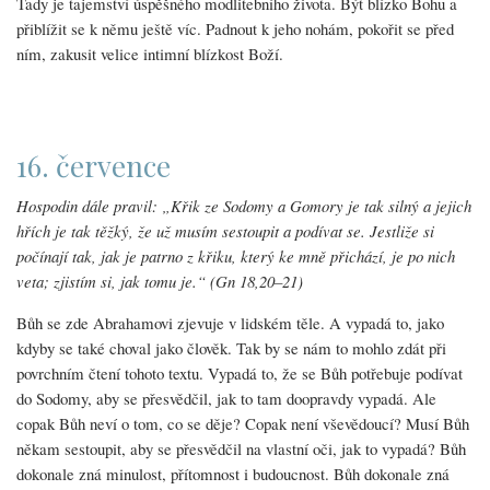
Tady je tajemství úspěšného modlitebního života. Být blízko Bohu a
přiblížit se k němu ještě víc. Padnout k jeho nohám, pokořit se před
ním, zakusit velice intimní blízkost Boží.
16. července
Hospodin dále pravil: „Křik ze Sodomy a Gomory je tak silný a jejich
hřích je tak těžký, že už musím sestoupit a podívat se. Jestliže si
počínají tak, jak je patrno z křiku, který ke mně přichází, je po nich
veta; zjistím si, jak tomu je.“ (Gn 18,20–21)
Bůh se zde Abrahamovi zjevuje v lidském těle. A vypadá to, jako
kdyby se také choval jako člověk. Tak by se nám to mohlo zdát při
povrchním čtení tohoto textu. Vypadá to, že se Bůh potřebuje podívat
do Sodomy, aby se přesvědčil, jak to tam doopravdy vypadá. Ale
copak Bůh neví o tom, co se děje? Copak není vševědoucí? Musí Bůh
někam sestoupit, aby se přesvědčil na vlastní oči, jak to vypadá? Bůh
dokonale zná minulost, přítomnost i budoucnost. Bůh dokonale zná