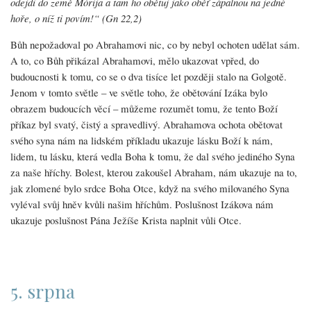
odejdi do země Mórija a tam ho obětuj jako oběť zápalnou na jedné
hoře, o níž ti povím!“ (Gn 22,2)
Bůh nepožadoval po Abrahamovi nic, co by nebyl ochoten udělat sám.
A to, co Bůh přikázal Abrahamovi, mělo ukazovat vpřed, do
budoucnosti k tomu, co se o dva tisíce let později stalo na Golgotě.
Jenom v tomto světle – ve světle toho, že obětování Izáka bylo
obrazem budoucích věcí – můžeme rozumět tomu, že tento Boží
příkaz byl svatý, čistý a spravedlivý. Abrahamova ochota obětovat
svého syna nám na lidském příkladu ukazuje lásku Boží k nám,
lidem, tu lásku, která vedla Boha k tomu, že dal svého jediného Syna
za naše hříchy. Bolest, kterou zakoušel Abraham, nám ukazuje na to,
jak zlomené bylo srdce Boha Otce, když na svého milovaného Syna
vyléval svůj hněv kvůli našim hříchům. Poslušnost Izákova nám
ukazuje poslušnost Pána Ježíše Krista naplnit vůli Otce.
5. srpna