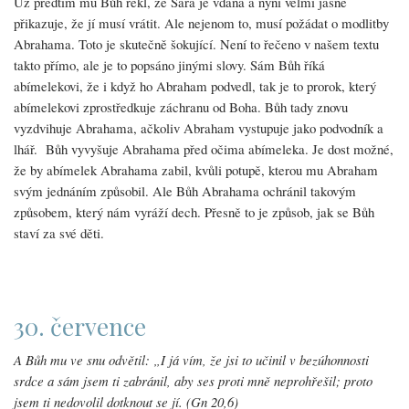
Už předtím mu Bůh řekl, že Sára je vdaná a nyní velmi jasně
přikazuje, že jí musí vrátit. Ale nejenom to, musí požádat o modlitby
Abrahama. Toto je skutečně šokující. Není to řečeno v našem textu
takto přímo, ale je to popsáno jinými slovy. Sám Bůh říká
abímelekovi, že i když ho Abraham podvedl, tak je to prorok, který
abímelekovi zprostředkuje záchranu od Boha. Bůh tady znovu
vyzdvihuje Abrahama, ačkoliv Abraham vystupuje jako podvodník a
lhář. Bůh vyvyšuje Abrahama před očima abímeleka. Je dost možné,
že by abímelek Abrahama zabil, kvůli potupě, kterou mu Abraham
svým jednáním způsobil. Ale Bůh Abrahama ochránil takovým
způsobem, který nám vyráží dech. Přesně to je způsob, jak se Bůh
staví za své děti.
30. července
A Bůh mu ve snu odvětil: „I já vím, že jsi to učinil v bezúhonnosti
srdce a sám jsem ti zabránil, aby ses proti mně neprohřešil; proto
jsem ti nedovolil dotknout se jí. (Gn 20,6)