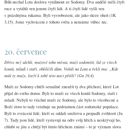
Bůh nechal Lota doslova vytáhnout ze Sodomy. Dva andělé měli čtyři
ruce a vytáhli ven jenom čtyři lidi. A ti čtyři lidé vyšli ven
s prázdnýma rukama. Byli vysvobozeni, ale jako skrze oheň (1K
3,15). Jsme vychváceni z tohoto světa a nemáme vůbec nic.
20. července
Dříve než ulehli, mužové toho města, muži sodomští, lid ze všech
koutů, mladí i staří, obklíčili dům. Volali na Lota a řekli mu: „Kde
máš ty muže, kteří k tobě této noci přišli? (Gn 19,4)
Muži ze Sodomy chtěli sexuálně zneužít ty dva příchozí, které Lot
přijal do svého domu. Byli to muži ze všech koutů Sodomy, staří i
mladí. Nebyli to všichni muži ze Sodomy, ale bylo to všeobecné a
Boží slovo to tady vztahuje na podstatnou část sodomské populace.
Byli to zvrácení lidé, kteří se oddali smilstvu a propadli zvrhlosti (Ju
7). Tady jsou lidé, kteří vystavují na odiv svůj hřích a neskrývají ho,
chlubí se jím a chtějí být tímto hříchem známí – to je význam slova