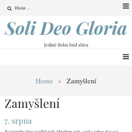
Přejít
Search
k
hlavnímu
Soli Deo Gloria
obsahu
Jedině Bohu buď sláva
Drobečková
Home
Zamyšlení
navigace
Zamyšlení
7. srpna
Za časného jitra osedlal tedy Abraham osla, vzal s sebou dva své