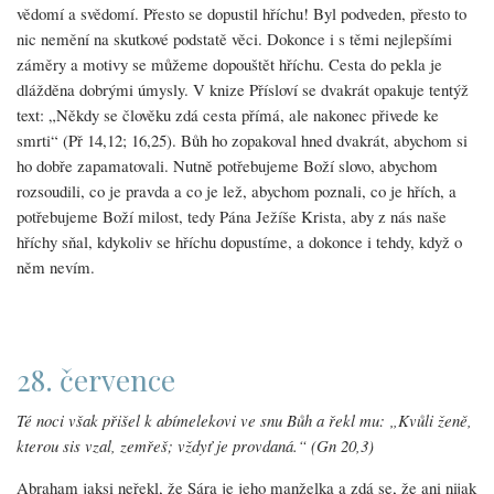
vědomí a svědomí. Přesto se dopustil hříchu! Byl podveden, přesto to
nic nemění na skutkové podstatě věci. Dokonce i s těmi nejlepšími
záměry a motivy se můžeme dopouštět hříchu. Cesta do pekla je
dlážděna dobrými úmysly. V knize Přísloví se dvakrát opakuje tentýž
text: „Někdy se člověku zdá cesta přímá, ale nakonec přivede ke
smrti“ (Př 14,12; 16,25). Bůh ho zopakoval hned dvakrát, abychom si
ho dobře zapamatovali. Nutně potřebujeme Boží slovo, abychom
rozsoudili, co je pravda a co je lež, abychom poznali, co je hřích, a
potřebujeme Boží milost, tedy Pána Ježíše Krista, aby z nás naše
hříchy sňal, kdykoliv se hříchu dopustíme, a dokonce i tehdy, když o
něm nevím.
28. července
Té noci však přišel k abímelekovi ve snu Bůh a řekl mu: „Kvůli ženě,
kterou sis vzal, zemřeš; vždyť je provdaná.“ (Gn 20,3)
Abraham jaksi neřekl, že Sára je jeho manželka a zdá se, že ani nijak