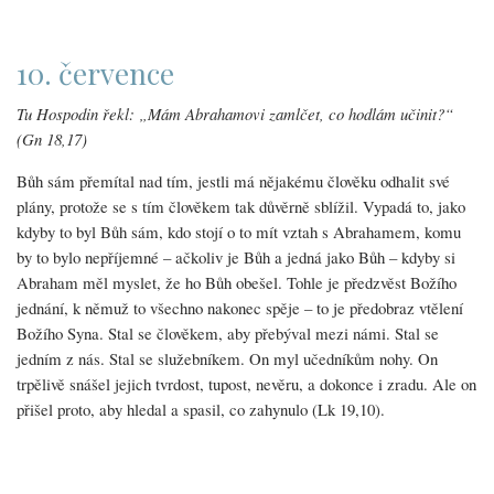
10. července
Tu Hospodin řekl: „Mám Abrahamovi zamlčet, co hodlám učinit?“
(Gn 18,17)
Bůh sám přemítal nad tím, jestli má nějakému člověku odhalit své
plány, protože se s tím člověkem tak důvěrně sblížil. Vypadá to, jako
kdyby to byl Bůh sám, kdo stojí o to mít vztah s Abrahamem, komu
by to bylo nepříjemné – ačkoliv je Bůh a jedná jako Bůh – kdyby si
Abraham měl myslet, že ho Bůh obešel. Tohle je předzvěst Božího
jednání, k němuž to všechno nakonec spěje – to je předobraz vtělení
Božího Syna. Stal se člověkem, aby přebýval mezi námi. Stal se
jedním z nás. Stal se služebníkem. On myl učedníkům nohy. On
trpělivě snášel jejich tvrdost, tupost, nevěru, a dokonce i zradu. Ale on
přišel proto, aby hledal a spasil, co zahynulo (Lk 19,10).