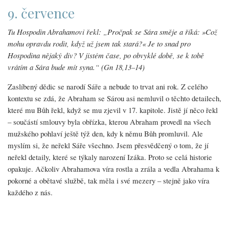
9. července
Tu Hospodin Abrahamovi řekl: „Pročpak se Sára směje a říká: »Což
mohu opravdu rodit, když už jsem tak stará?« Je to snad pro
Hospodina nějaký div? V jistém čase, po obvyklé době, se k tobě
vrátím a Sára bude mít syna.“ (Gn 18,13–14)
Zaslíbený dědic se narodí Sáře a nebude to trvat ani rok. Z celého
kontextu se zdá, že Abraham se Sárou asi nemluvil o těchto detailech,
které mu Bůh řekl, když se mu zjevil v 17. kapitole. Jistě jí něco řekl
– součástí smlouvy byla obřízka, kterou Abraham provedl na všech
mužského pohlaví ještě týž den, kdy k němu Bůh promluvil. Ale
myslím si, že neřekl Sáře všechno. Jsem přesvědčený o tom, že jí
neřekl detaily, které se týkaly narození Izáka. Proto se celá historie
opakuje. Ačkoliv Abrahamova víra rostla a zrála a vedla Abrahama k
pokorné a obětavé službě, tak měla i své mezery – stejně jako víra
každého z nás.