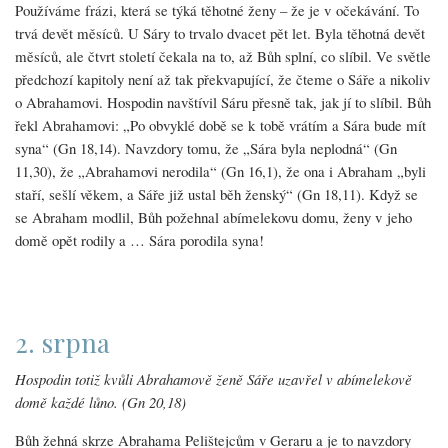
Používáme frázi, která se týká těhotné ženy – že je v očekávání. To
trvá devět měsíců. U Sáry to trvalo dvacet pět let. Byla těhotná devět
měsíců, ale čtvrt století čekala na to, až Bůh splní, co slíbil. Ve světle
předchozí kapitoly není až tak překvapující, že čteme o Sáře a nikoliv
o Abrahamovi. Hospodin navštívil Sáru přesně tak, jak jí to slíbil. Bůh
řekl Abrahamovi: „Po obvyklé době se k tobě vrátím a Sára bude mít
syna“ (Gn 18,14). Navzdory tomu, že „Sára byla neplodná“ (Gn
11,30), že „Abrahamovi nerodila“ (Gn 16,1), že ona i Abraham „byli
staří, sešlí věkem, a Sáře již ustal běh ženský“ (Gn 18,11). Když se
se Abraham modlil, Bůh požehnal abímelekovu domu, ženy v jeho
domě opět rodily a … Sára porodila syna!
2. srpna
Hospodin totiž kvůli Abrahamově ženě Sáře uzavřel v abímelekově
domě každé lůno. (Gn 20,18)
Bůh žehná skrze Abrahama Pelištejcům v Geraru a je to navzdory