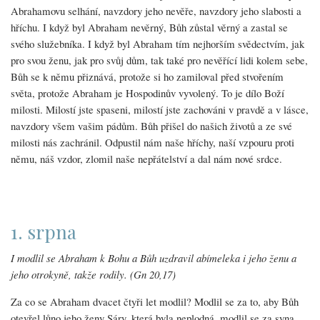
Abrahamovu selhání, navzdory jeho nevěře, navzdory jeho slabosti a
hříchu. I když byl Abraham nevěrný, Bůh zůstal věrný a zastal se
svého služebníka. I když byl Abraham tím nejhorším svědectvím, jak
pro svou ženu, jak pro svůj dům, tak také pro nevěřící lidi kolem sebe,
Bůh se k němu přiznává, protože si ho zamiloval před stvořením
světa, protože Abraham je Hospodinův vyvolený. To je dílo Boží
milosti. Milostí jste spaseni, milostí jste zachováni v pravdě a v lásce,
navzdory všem vašim pádům. Bůh přišel do našich životů a ze své
milosti nás zachránil. Odpustil nám naše hříchy, naší vzpouru proti
němu, náš vzdor, zlomil naše nepřátelství a dal nám nové srdce.
1. srpna
I modlil se Abraham k Bohu a Bůh uzdravil abímeleka i jeho ženu a
jeho otrokyně, takže rodily. (Gn 20,17)
Za co se Abraham dvacet čtyři let modlil? Modlil se za to, aby Bůh
otevřel lůno jeho ženy Sáry, která byla neplodná, modlil se za syna,