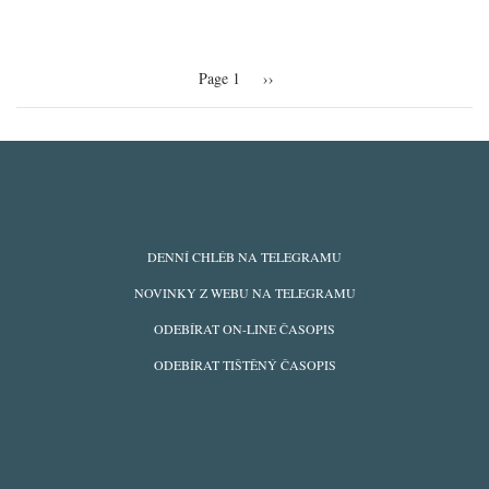
Pagination
Page 1
Následující
››
stránka
ODBĚRY
DENNÍ CHLÉB NA TELEGRAMU
Z
NOVINKY Z WEBU NA TELEGRAMU
WEBU
ODEBÍRAT ON-LINE ČASOPIS
ODEBÍRAT TIŠTĚNÝ ČASOPIS