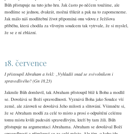
Bůh přistupuje na tuto jeho hru. Jak často po něčem toužíme, ale
modlíme se jednou, dvakrát, možná třikrát a pak na to zapomeneme.
Jak málo náš modlitební život připomíná onu vdovu z Ježíšova
příběhu, která chodila za vlivným soudcem tak vytrvale, že si myslel,
že se z ní zblázní.
18. července
I přistoupil Abraham a řekl: „Vyhladíš snad se svévolníkem i
spravedlivého? (Gn 18,23)
Jakmile Bůh domluvil, tak Abraham přistoupil blíž k Bohu a modlil
se. Dovolává se Boží spravedlnosti. Vyznává Boha jako Soudce vší
země, ale zároveň se dovolává Jeho milosti a slitování. Všimněte si,
že se Abraham modlí za celé to místo a prosí o odpuštění celému
tomu místu kvůli padesáti spravedlivým, kteří by tam žili. Bůh
přistupuje na argumentaci Abrahama. Abraham se dovolával Boží
spravedlnosti a přimlouvá se za celé město. Ale tím, o koho jde