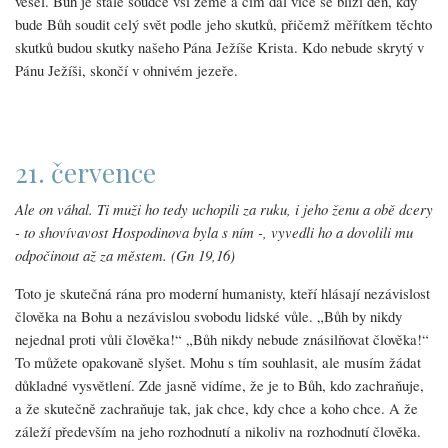
vešel. Bůh je stále soudce vší země a čím dál více se blíží den, kdy
bude Bůh soudit celý svět podle jeho skutků, přičemž měřítkem těchto
skutků budou skutky našeho Pána Ježíše Krista. Kdo nebude skrytý v
Pánu Ježíši, skončí v ohnivém jezeře.
21. července
Ale on váhal. Ti muži ho tedy uchopili za ruku, i jeho ženu a obě dcery
- to shovívavost Hospodinova byla s ním -, vyvedli ho a dovolili mu
odpočinout až za městem. (Gn 19,16)
Toto je skutečná rána pro moderní humanisty, kteří hlásají nezávislost
člověka na Bohu a nezávislou svobodu lidské vůle. „Bůh by nikdy
nejednal proti vůli člověka!“ „Bůh nikdy nebude znásilňovat člověka!“
To můžete opakovaně slyšet. Mohu s tím souhlasit, ale musím žádat
důkladné vysvětlení. Zde jasně vidíme, že je to Bůh, kdo zachraňuje,
a že skutečně zachraňuje tak, jak chce, kdy chce a koho chce. A že
záleží především na jeho rozhodnutí a nikoliv na rozhodnutí člověka.