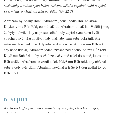
služebníky a svého syna Izáka, naštípal dříví k zápalné oběti a vydal
se k místu, o němž mu Bůh pověděl. (Gn 22,3)
Abraham byl věrný Bohu. Abraham jednal podle Božího slova.
Kdykoliv mu Bůh řekl, co má udělat, Abraham to udělal. Viděli jsme,
že byly i chvíle, kdy naprosto selhal, kdy zapřel svou ženu kvůli
strachu o svůj vlastní život, kdy lhal, aby sám sebe ochránil. Ale
můžeme také vidět, že kdykoliv – skutečně kdykoliv – mu Bůh řekl,
aby něco udělal, Abraham jednal přesně podle toho, co mu Bůh řekl.
Když mu Bůh řekl, aby odešel ze své země a šel do země, kterou mu
Bůh ukáže, Abraham se zvedl a šel. Když mu Bůh řekl, aby obřezal
sebe a celý svůj dům, Abraham neváhal a ještě týž den udělal to, co
Bůh chtěl.
6. srpna
A Bůh řekl: „Vezmi svého jediného syna Izáka, kterého miluješ,