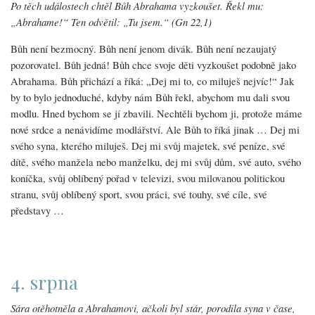
Po těch událostech chtěl Bůh Abrahama vyzkoušet. Řekl mu:
„Abrahame!“ Ten odvětil: „Tu jsem.“ (Gn 22,1)
Bůh není bezmocný. Bůh není jenom divák. Bůh není nezaujatý
pozorovatel. Bůh jedná! Bůh chce svoje děti vyzkoušet podobně jako
Abrahama. Bůh přichází a říká: „Dej mi to, co miluješ nejvíc!“ Jak
by to bylo jednoduché, kdyby nám Bůh řekl, abychom mu dali svou
modlu. Hned bychom se jí zbavili. Nechtěli bychom ji, protože máme
nové srdce a nenávidíme modlářství. Ale Bůh to říká jinak … Dej mi
svého syna, kterého miluješ. Dej mi svůj majetek, své peníze, své
dítě, svého manžela nebo manželku, dej mi svůj dům, své auto, svého
koníčka, svůj oblíbený pořad v televizi, svou milovanou politickou
stranu, svůj oblíbený sport, svou práci, své touhy, své cíle, své
představy …
4. srpna
Sára otěhotněla a Abrahamovi, ačkoli byl stár, porodila syna v čase,