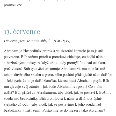
prolitou krví.
13. července
Důvěrně jsem se s ním sblížil… (Gn 18,19)
Abraham je Hospodinův prorok a ve dvacáté kapitole je to jasně
potvrzeno. Bůh svému příteli a prorokovi ohlašuje, co hodlá učinit
s bezbožnými městy. A když už tu tedy přemýšlíme nad otázkou,
proč vlastně Bůh tyto věci oznamuje Abrahamovi, musíme kromě
tohoto důvěrného vztahu a prorockého poslání přidat ještě něco dalšího
– řekl bych, že to je další zkouška, kterou musí Abraham projít. Bůh
mu zjevuje svůj záměr – jak bude Abraham reagovat? Co s tím
udělá? Bůh přišel za Abrahamem, aby viděl, jak se postaví k Božímu
soudu nad bezbožníky. Bůh promlouvá k nám a dělá to z úplně
stejného důvodu – aby viděl, jak se postavíme k jeho soudu nad
bezbožníky v naší zemi. Postavíme se do mezery jako Abraham?