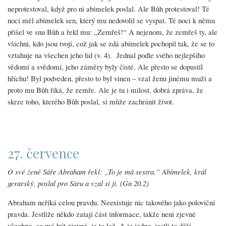
neprotestoval, když pro ni abímelek poslal. Ale Bůh protestoval! Té
noci měl abímelek sen, který mu nedovolil se vyspat. Té noci k němu
přišel ve snu Bůh a řekl mu: „Zemřeš!“ A nejenom, že zemřeš ty, ale
všichni, kdo jsou tvoji, což jak se zdá abímelek pochopil tak, že se to
vztahuje na všechen jeho lid (v. 4). Jednal podle svého nejlepšího
vědomí a svědomí, jeho záměry byly čisté. Ale přesto se dopustil
hříchu! Byl podveden, přesto to byl vinen – vzal ženu jinému muži a
proto mu Bůh říká, že zemře. Ale je tu i milost, dobrá zpráva, že
skrze toho, kterého Bůh poslal, si může zachránit život.
27. července
O své ženě Sáře Abraham řekl: „To je má sestra.“ Abímelek, král
gerarský, poslal pro Sáru a vzal si ji. (Gn 20,2)
Abraham neříká celou pravdu. Neexistuje nic takového jako poloviční
pravda. Jestliže někdo zatají část informace, takže není zjevné
všechno, co má být zjevné, je to lež. A je jedno, jestli to dělá