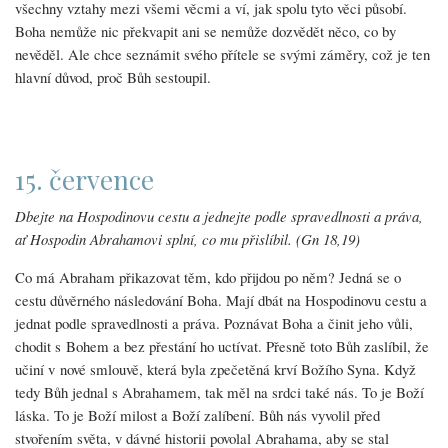
všechny vztahy mezi všemi věcmi a ví, jak spolu tyto věci působí.
Boha nemůže nic překvapit ani se nemůže dozvědět něco, co by
nevěděl. Ale chce seznámit svého přítele se svými záměry, což je ten
hlavní důvod, proč Bůh sestoupil.
15. července
Dbejte na Hospodinovu cestu a jednejte podle spravedlnosti a práva,
ať Hospodin Abrahamovi splní, co mu přislíbil. (Gn 18,19)
Co má Abraham přikazovat těm, kdo přijdou po něm? Jedná se o
cestu důvěrného následování Boha. Mají dbát na Hospodinovu cestu a
jednat podle spravedlnosti a práva. Poznávat Boha a činit jeho vůli,
chodit s Bohem a bez přestání ho uctívat. Přesně toto Bůh zaslíbil, že
učiní v nové smlouvě, která byla zpečetěná krví Božího Syna. Když
tedy Bůh jednal s Abrahamem, tak měl na srdci také nás. To je Boží
láska. To je Boží milost a Boží zalíbení. Bůh nás vyvolil před
stvořením světa, v dávné historii povolal Abrahama, aby se stal