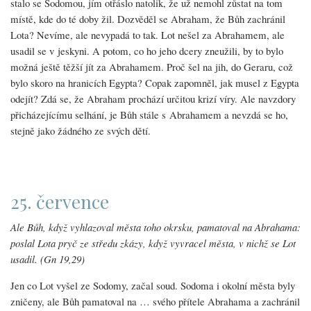
stalo se Sodomou, jím otřáslo natolik, že už nemohl zůstat na tom
místě, kde do té doby žil. Dozvěděl se Abraham, že Bůh zachránil
Lota? Nevíme, ale nevypadá to tak. Lot nešel za Abrahamem, ale
usadil se v jeskyni. A potom, co ho jeho dcery zneužili, by to bylo
možná ještě těžší jít za Abrahamem. Proč šel na jih, do Geraru, což
bylo skoro na hranicích Egypta? Copak zapomněl, jak musel z Egypta
odejít? Zdá se, že Abraham prochází určitou krizí víry. Ale navzdory
přicházejícímu selhání, je Bůh stále s Abrahamem a nevzdá se ho,
stejně jako žádného ze svých dětí.
25. července
Ale Bůh, když vyhlazoval města toho okrsku, pamatoval na Abrahama:
poslal Lota pryč ze středu zkázy, když vyvracel města, v nichž se Lot
usadil. (Gn 19,29)
Jen co Lot vyšel ze Sodomy, začal soud. Sodoma i okolní města byly
zničeny, ale Bůh pamatoval na … svého přítele Abrahama a zachránil