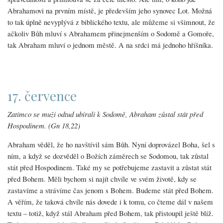
Abrahamovi na prvním místě, je především jeho synovec Lot. Možná
to tak úplně nevyplývá z biblického textu, ale můžeme si všimnout, že
ačkoliv Bůh mluví s Abrahamem přinejmenším o Sodomě a Gomoře,
tak Abraham mluví o jednom městě. A na srdci má jednoho hříšníka.
17. července
Zatímco se muži odtud ubírali k Sodomě, Abraham zůstal stát před
Hospodinem. (Gn 18,22)
Abraham věděl, že ho navštívil sám Bůh. Nyní doprovázel Boha, šel s
ním, a když se dozvěděl o Božích záměrech se Sodomou, tak zůstal
stát před Hospodinem. Také my se potřebujeme zastavit a zůstat stát
před Bohem. Měli bychom si najít chvíle ve svém životě, kdy se
zastavíme a strávíme čas jenom s Bohem. Budeme stát před Bohem.
A věřím, že taková chvíle nás dovede i k tomu, co čteme dál v našem
textu – totiž, když stál Abraham před Bohem, tak přistoupil ještě blíž.