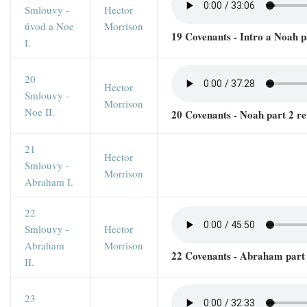
Smlouvy -
Hector
úvod a Noe
Morrison
19 Covenants - Intro a Noah 
I.
20
Hector
Smlouvy -
Morrison
Noe II.
20 Covenants - Noah part 2 r
21
Hector
Smlouvy -
Morrison
Abraham I.
22
Smlouvy -
Hector
Abraham
Morrison
22 Covenants - Abraham part
II.
23