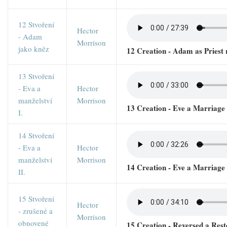
12 Stvoření
Hector
- Adam
Morrison
jako kněz
12 Creation - Adam as Priest
13 Stvoření
- Eva a
Hector
manželství
Morrison
13 Creation - Eve a Marriage
I.
14 Stvoření
- Eva a
Hector
manželství
Morrison
14 Creation - Eve a Marriage
II.
15 Stvoření
Hector
- zrušené a
Morrison
obnovené
15 Creation - Reversed a Res