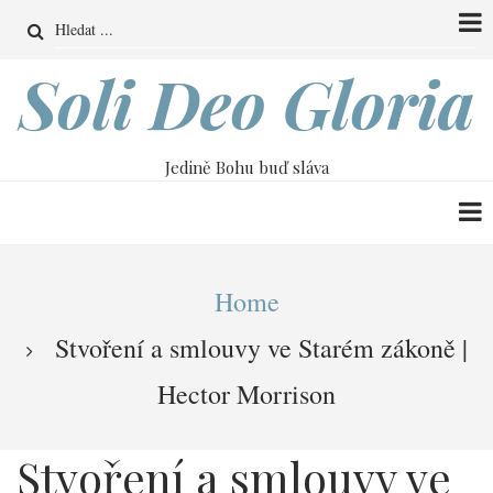
Přejít
Search
k
hlavnímu
Soli Deo Gloria
obsahu
Jedině Bohu buď sláva
Drobečková
Home
navigace
Stvoření a smlouvy ve Starém zákoně |
Hector Morrison
Stvoření a smlouvy ve