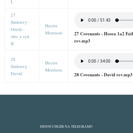
I.
27
Smlouvy -
Hector
Ozeáš -
Morrison
27 Covenants - Hosea 1a2 Fat
otec a syn
rev.mp3
II.
28
Hector
Smlouvy -
Morrison
David
28 Covenants - David rev.mp3
ODBĚRY
DENNÍ CHLÉB NA TELEGRAMU