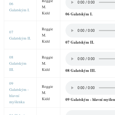
Reggie
06
M.
Galatským I.
Kidd
06 Galatským I.
Reggie
07
M.
Galatským II.
Kidd
07 Galatským II.
08
Reggie
Galatským
M.
III.
Kidd
08 Galatským III.
09
Reggie
Galatským -
M.
hlavní
Kidd
09 Galatským - hlavní myšle
myšlenka