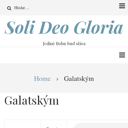
Přejít
Search
k
hlavnímu
Soli Deo Gloria
obsahu
Jedině Bohu buď sláva
Drobečková
Home
Galatským
navigace
Galatským