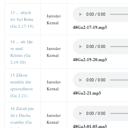
13 ... abych
Jaroslav
živ byl Bohu
Kernal
(Ga 2,17-19)
48Ga2-17-19.mp3
14 ... ale žije
ve mně
Jaroslav
Kristus (Ga
Kernal
48Ga2-19-20.mp3
2,19-20)
15 Zákon
nemůže dát
Jaroslav
spravedlnost
Kernal
48Ga2-21.mp3
(Ga 2,21)
16 Začali jste
žít z Ducha
Jaroslav
svatého (Ga
Kernal
48Ga3-01-05.mp3