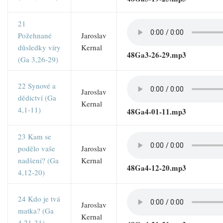
21
Požehnané
Jaroslav
důsledky víry
Kernal
48Ga3-26-29.mp3
(Ga 3,26-29)
22 Synové a
Jaroslav
dědictví (Ga
Kernal
4,1-11)
48Ga4-01-11.mp3
23 Kam se
podělo vaše
Jaroslav
nadšení? (Ga
Kernal
48Ga4-12-20.mp3
4,12-20)
24 Kdo je tvá
Jaroslav
matka? (Ga
Kernal
4,21-31)