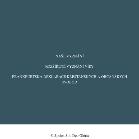
FOOTER
NAŠE VYZNÁNÍ
MENU
ROZŠÍŘENÉ VYZNÁNÍ VÍRY
FRANKFURTSKÁ DEKLARACE KŘESŤANSKÝCH A OBČANSKÝCH
SVOBOD
© Spolek Soli Deo Gloria