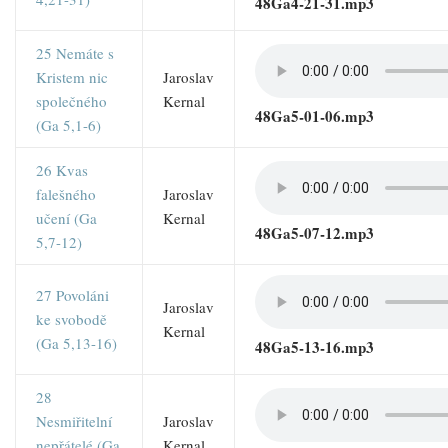
48Ga4-21-31.mp3
25 Nemáte s
Kristem nic
Jaroslav
společného
Kernal
48Ga5-01-06.mp3
(Ga 5,1-6)
26 Kvas
falešného
Jaroslav
učení (Ga
Kernal
48Ga5-07-12.mp3
5,7-12)
27 Povoláni
Jaroslav
ke svobodě
Kernal
(Ga 5,13-16)
48Ga5-13-16.mp3
28
Nesmiřitelní
Jaroslav
nepřátelé (Ga
Kernal