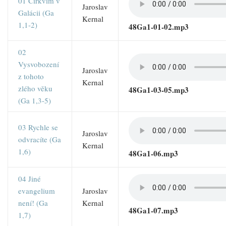
01 Církvím v
Jaroslav
Galácii (Ga
Kernal
1,1-2)
48Ga1-01-02.mp3
02
Vysvobození
Jaroslav
z tohoto
Kernal
zlého věku
48Ga1-03-05.mp3
(Ga 1,3-5)
03 Rychle se
Jaroslav
odvracíte (Ga
Kernal
1,6)
48Ga1-06.mp3
04 Jiné
evangelium
Jaroslav
není! (Ga
Kernal
48Ga1-07.mp3
1,7)