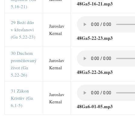
48Ga5-16-21.mp3
5,16-21)
29 Boží dílo
Jaroslav
v křesťanovi
Kernal
(Ga 5,22-23)
48Ga5-22-23.mp3
30 Duchem
proměňovaný
Jaroslav
život (Ga
Kernal
48Ga5-22-26.mp3
5,22-26)
31 Zákon
Jaroslav
Kristův (Ga
Kernal
6,1-5)
48Ga6-01-05.mp3