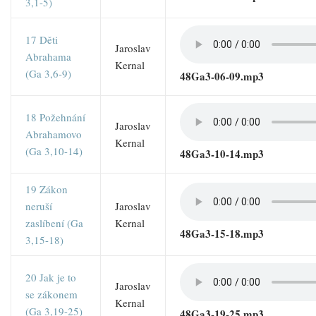
3,1-5)
17 Děti
Jaroslav
Abrahama
Kernal
(Ga 3,6-9)
48Ga3-06-09.mp3
18 Požehnání
Jaroslav
Abrahamovo
Kernal
(Ga 3,10-14)
48Ga3-10-14.mp3
19 Zákon
neruší
Jaroslav
zaslíbení (Ga
Kernal
48Ga3-15-18.mp3
3,15-18)
20 Jak je to
Jaroslav
se zákonem
Kernal
(Ga 3,19-25)
48Ga3-19-25.mp3