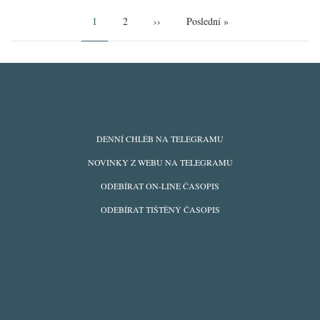
Pagination
Aktuální
1
Page
2
Následující
››
Poslední
Poslední »
stránka
stránka
stránka
ODBĚRY
DENNÍ CHLÉB NA TELEGRAMU
Z
NOVINKY Z WEBU NA TELEGRAMU
WEBU
ODEBÍRAT ON-LINE ČASOPIS
ODEBÍRAT TIŠTĚNÝ ČASOPIS