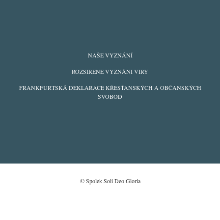
FOOTER
NAŠE VYZNÁNÍ
MENU
ROZŠÍŘENÉ VYZNÁNÍ VÍRY
FRANKFURTSKÁ DEKLARACE KŘESŤANSKÝCH A OBČANSKÝCH
SVOBOD
© Spolek Soli Deo Gloria