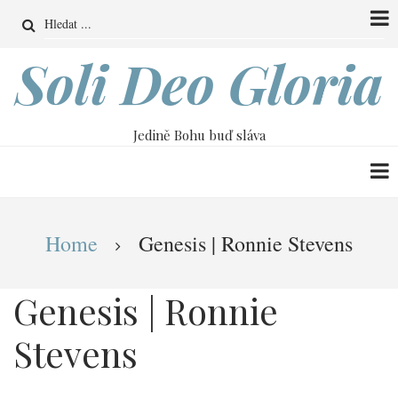
Přejít
Search
k
hlavnímu
Soli Deo Gloria
obsahu
Jedině Bohu buď sláva
Drobečková
Home
Genesis | Ronnie Stevens
navigace
Genesis | Ronnie
Stevens