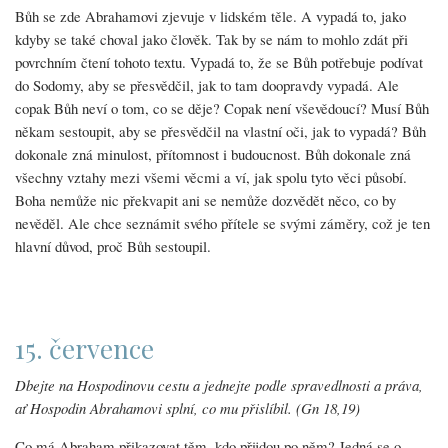
Bůh se zde Abrahamovi zjevuje v lidském těle. A vypadá to, jako
kdyby se také choval jako člověk. Tak by se nám to mohlo zdát při
povrchním čtení tohoto textu. Vypadá to, že se Bůh potřebuje podívat
do Sodomy, aby se přesvědčil, jak to tam doopravdy vypadá. Ale
copak Bůh neví o tom, co se děje? Copak není vševědoucí? Musí Bůh
někam sestoupit, aby se přesvědčil na vlastní oči, jak to vypadá? Bůh
dokonale zná minulost, přítomnost i budoucnost. Bůh dokonale zná
všechny vztahy mezi všemi věcmi a ví, jak spolu tyto věci působí.
Boha nemůže nic překvapit ani se nemůže dozvědět něco, co by
nevěděl. Ale chce seznámit svého přítele se svými záměry, což je ten
hlavní důvod, proč Bůh sestoupil.
15. července
Dbejte na Hospodinovu cestu a jednejte podle spravedlnosti a práva,
ať Hospodin Abrahamovi splní, co mu přislíbil. (Gn 18,19)
Co má Abraham přikazovat těm, kdo přijdou po něm? Jedná se o