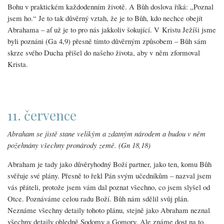
Bohu v praktickém každodenním životě. A Bůh doslova říká: „Poznal
jsem ho.“ Je to tak důvěrný vztah, že je to Bůh, kdo nechce obejít
Abrahama – ať už je to pro nás jakkoliv šokující. V Kristu Ježíši jsme
byli poznáni (Ga 4,9) přesně tímto důvěrným způsobem – Bůh sám
skrze svého Ducha přišel do našeho života, aby v něm zformoval
Krista.
11. července
Abraham se jistě stane velikým a zdatným národem a budou v něm
požehnány všechny pronárody země. (Gn 18,18)
Abraham je tady jako důvěryhodný Boží partner, jako ten, komu Bůh
svěřuje své plány. Přesně to řekl Pán svým učedníkům – nazval jsem
vás přáteli, protože jsem vám dal poznat všechno, co jsem slyšel od
Otce. Poznáváme celou radu Boží. Bůh nám sdělil svůj plán.
Neznáme všechny detaily tohoto plánu, stejně jako Abraham neznal
všechny detaily ohledně Sodomy a Gomory. Ale známe dost na to,