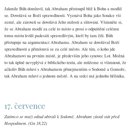
Jakmile Bůh domluvil, tak Abraham přistoupil blíž k Bohu a modlil
se. Dovolává se Boží spravedlnosti. Vyznává Boha jako Soudce vší
země, ale zároveň se dovolává Jeho milosti a slitování. Všimněte si,
že se Abraham modlí za celé to místo a prosí o odpuštění celému
tomu místu kvůli padesáti spravedlivým, kteří by tam žili. Bůh
přistupuje na argumentaci Abrahama. Abraham se dovolával Boží
spravedlnosti a přimlouvá se za celé město. Ale tím, o koho jde
Abrahamovi na prvním místě, je především jeho synovec Lot. Možná
to tak úplně nevyplývá z biblického textu, ale můžeme si všimnout, že
ačkoliv Bůh mluví s Abrahamem přinejmenším o Sodomě a Gomoře,
tak Abraham mluví o jednom městě. A na srdci má jednoho hříšníka.
17. července
Zatímco se muži odtud ubírali k Sodomě, Abraham zůstal stát před
Hospodinem. (Gn 18,22)