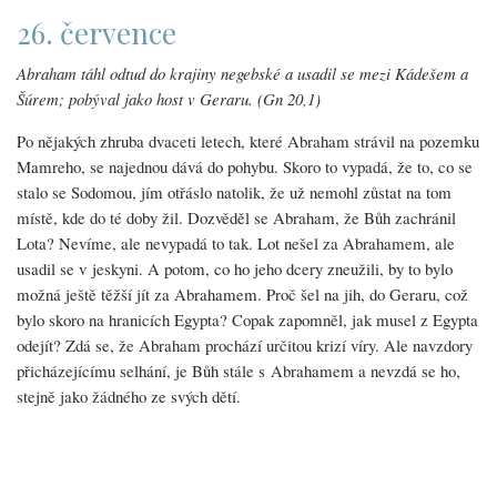
26. července
Abraham táhl odtud do krajiny negebské a usadil se mezi Kádešem a
Šúrem; pobýval jako host v Geraru. (Gn 20,1)
Po nějakých zhruba dvaceti letech, které Abraham strávil na pozemku
Mamreho, se najednou dává do pohybu. Skoro to vypadá, že to, co se
stalo se Sodomou, jím otřáslo natolik, že už nemohl zůstat na tom
místě, kde do té doby žil. Dozvěděl se Abraham, že Bůh zachránil
Lota? Nevíme, ale nevypadá to tak. Lot nešel za Abrahamem, ale
usadil se v jeskyni. A potom, co ho jeho dcery zneužili, by to bylo
možná ještě těžší jít za Abrahamem. Proč šel na jih, do Geraru, což
bylo skoro na hranicích Egypta? Copak zapomněl, jak musel z Egypta
odejít? Zdá se, že Abraham prochází určitou krizí víry. Ale navzdory
přicházejícímu selhání, je Bůh stále s Abrahamem a nevzdá se ho,
stejně jako žádného ze svých dětí.