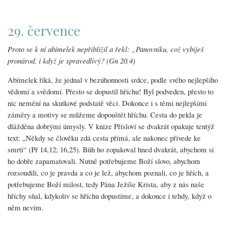
29. července
Proto se k ní abímelek nepřiblížil a řekl: „Panovníku, což vybiješ
pronárod, i když je spravedlivý? (Gn 20,4)
Abímelek říká, že jednal v bezúhonnosti srdce, podle svého nejlepšího
vědomí a svědomí. Přesto se dopustil hříchu! Byl podveden, přesto to
nic nemění na skutkové podstatě věci. Dokonce i s těmi nejlepšími
záměry a motivy se můžeme dopouštět hříchu. Cesta do pekla je
dlážděna dobrými úmysly. V knize Přísloví se dvakrát opakuje tentýž
text: „Někdy se člověku zdá cesta přímá, ale nakonec přivede ke
smrti“ (Př 14,12; 16,25). Bůh ho zopakoval hned dvakrát, abychom si
ho dobře zapamatovali. Nutně potřebujeme Boží slovo, abychom
rozsoudili, co je pravda a co je lež, abychom poznali, co je hřích, a
potřebujeme Boží milost, tedy Pána Ježíše Krista, aby z nás naše
hříchy sňal, kdykoliv se hříchu dopustíme, a dokonce i tehdy, když o
něm nevím.