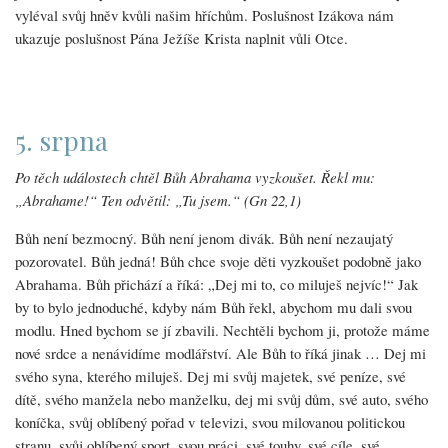
vyléval svůj hněv kvůli našim hříchům. Poslušnost Izákova nám
ukazuje poslušnost Pána Ježíše Krista naplnit vůli Otce.
5. srpna
Po těch událostech chtěl Bůh Abrahama vyzkoušet. Řekl mu:
„Abrahame!“ Ten odvětil: „Tu jsem.“ (Gn 22,1)
Bůh není bezmocný. Bůh není jenom divák. Bůh není nezaujatý
pozorovatel. Bůh jedná! Bůh chce svoje děti vyzkoušet podobně jako
Abrahama. Bůh přichází a říká: „Dej mi to, co miluješ nejvíc!“ Jak
by to bylo jednoduché, kdyby nám Bůh řekl, abychom mu dali svou
modlu. Hned bychom se jí zbavili. Nechtěli bychom ji, protože máme
nové srdce a nenávidíme modlářství. Ale Bůh to říká jinak … Dej mi
svého syna, kterého miluješ. Dej mi svůj majetek, své peníze, své
dítě, svého manžela nebo manželku, dej mi svůj dům, své auto, svého
koníčka, svůj oblíbený pořad v televizi, svou milovanou politickou
stranu, svůj oblíbený sport, svou práci, své touhy, své cíle, své