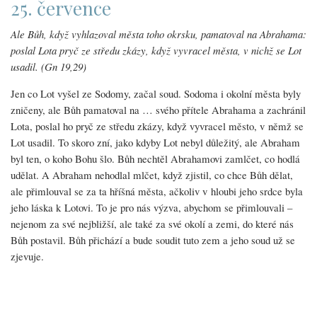
25. července
Ale Bůh, když vyhlazoval města toho okrsku, pamatoval na Abrahama:
poslal Lota pryč ze středu zkázy, když vyvracel města, v nichž se Lot
usadil. (Gn 19,29)
Jen co Lot vyšel ze Sodomy, začal soud. Sodoma i okolní města byly
zničeny, ale Bůh pamatoval na … svého přítele Abrahama a zachránil
Lota, poslal ho pryč ze středu zkázy, když vyvracel město, v němž se
Lot usadil. To skoro zní, jako kdyby Lot nebyl důležitý, ale Abraham
byl ten, o koho Bohu šlo. Bůh nechtěl Abrahamovi zamlčet, co hodlá
udělat. A Abraham nehodlal mlčet, když zjistil, co chce Bůh dělat,
ale přimlouval se za ta hříšná města, ačkoliv v hloubi jeho srdce byla
jeho láska k Lotovi. To je pro nás výzva, abychom se přimlouvali –
nejenom za své nejbližší, ale také za své okolí a zemi, do které nás
Bůh postavil. Bůh přichází a bude soudit tuto zem a jeho soud už se
zjevuje.