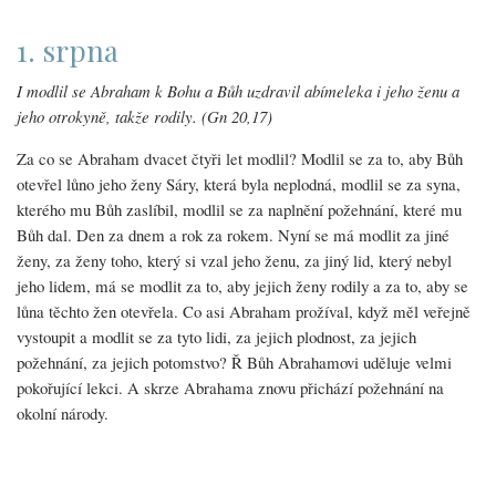
1. srpna
I modlil se Abraham k Bohu a Bůh uzdravil abímeleka i jeho ženu a
jeho otrokyně, takže rodily. (Gn 20,17)
Za co se Abraham dvacet čtyři let modlil? Modlil se za to, aby Bůh
otevřel lůno jeho ženy Sáry, která byla neplodná, modlil se za syna,
kterého mu Bůh zaslíbil, modlil se za naplnění požehnání, které mu
Bůh dal. Den za dnem a rok za rokem. Nyní se má modlit za jiné
ženy, za ženy toho, který si vzal jeho ženu, za jiný lid, který nebyl
jeho lidem, má se modlit za to, aby jejich ženy rodily a za to, aby se
lůna těchto žen otevřela. Co asi Abraham prožíval, když měl veřejně
vystoupit a modlit se za tyto lidi, za jejich plodnost, za jejich
požehnání, za jejich potomstvo? Ř Bůh Abrahamovi uděluje velmi
pokořující lekci. A skrze Abrahama znovu přichází požehnání na
okolní národy.