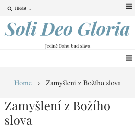
Přejít
Search
k
hlavnímu
Soli Deo Gloria
obsahu
Jedině Bohu buď sláva
Drobečková
Home
Zamyšlení z Božího slova
navigace
Zamyšlení z Božího
slova