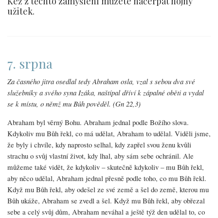
Kéž z těchto zamyšlení můžete načerpat hojný
užitek.
7. srpna
Za časného jitra osedlal tedy Abraham osla, vzal s sebou dva své
služebníky a svého syna Izáka, naštípal dříví k zápalné oběti a vydal
se k místu, o němž mu Bůh pověděl. (Gn 22,3)
Abraham byl věrný Bohu. Abraham jednal podle Božího slova.
Kdykoliv mu Bůh řekl, co má udělat, Abraham to udělal. Viděli jsme,
že byly i chvíle, kdy naprosto selhal, kdy zapřel svou ženu kvůli
strachu o svůj vlastní život, kdy lhal, aby sám sebe ochránil. Ale
můžeme také vidět, že kdykoliv – skutečně kdykoliv – mu Bůh řekl,
aby něco udělal, Abraham jednal přesně podle toho, co mu Bůh řekl.
Když mu Bůh řekl, aby odešel ze své země a šel do země, kterou mu
Bůh ukáže, Abraham se zvedl a šel. Když mu Bůh řekl, aby obřezal
sebe a celý svůj dům, Abraham neváhal a ještě týž den udělal to, co