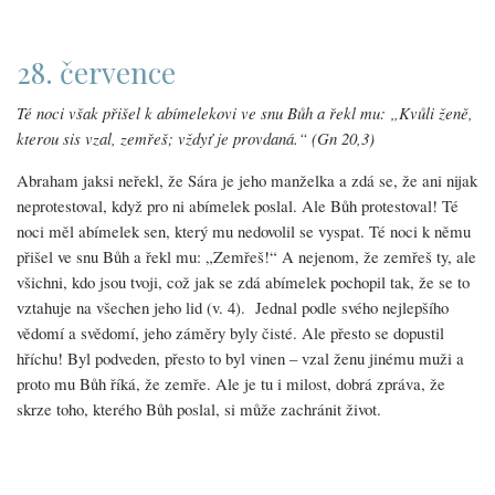
28. července
Té noci však přišel k abímelekovi ve snu Bůh a řekl mu: „Kvůli ženě,
kterou sis vzal, zemřeš; vždyť je provdaná.“ (Gn 20,3)
Abraham jaksi neřekl, že Sára je jeho manželka a zdá se, že ani nijak
neprotestoval, když pro ni abímelek poslal. Ale Bůh protestoval! Té
noci měl abímelek sen, který mu nedovolil se vyspat. Té noci k němu
přišel ve snu Bůh a řekl mu: „Zemřeš!“ A nejenom, že zemřeš ty, ale
všichni, kdo jsou tvoji, což jak se zdá abímelek pochopil tak, že se to
vztahuje na všechen jeho lid (v. 4). Jednal podle svého nejlepšího
vědomí a svědomí, jeho záměry byly čisté. Ale přesto se dopustil
hříchu! Byl podveden, přesto to byl vinen – vzal ženu jinému muži a
proto mu Bůh říká, že zemře. Ale je tu i milost, dobrá zpráva, že
skrze toho, kterého Bůh poslal, si může zachránit život.