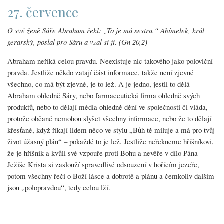
27. července
O své ženě Sáře Abraham řekl: „To je má sestra.“ Abímelek, král
gerarský, poslal pro Sáru a vzal si ji. (Gn 20,2)
Abraham neříká celou pravdu. Neexistuje nic takového jako poloviční
pravda. Jestliže někdo zatají část informace, takže není zjevné
všechno, co má být zjevné, je to lež. A je jedno, jestli to dělá
Abraham ohledně Sáry, nebo farmaceutická firma ohledně svých
produktů, nebo to dělají média ohledně dění ve společnosti či vláda,
protože občané nemohou slyšet všechny informace, nebo že to dělají
křesťané, když říkají lidem něco ve stylu „Bůh tě miluje a má pro tvůj
život úžasný plán“ – pokaždé to je lež. Jestliže neřekneme hříšníkovi,
že je hříšník a kvůli své vzpouře proti Bohu a nevěře v dílo Pána
Ježíše Krista si zaslouží spravedlivé odsouzení v hořícím jezeře,
potom všechny řeči o Boží lásce a dobrotě a plánu a čemkoliv dalším
jsou „polopravdou“, tedy celou lží.