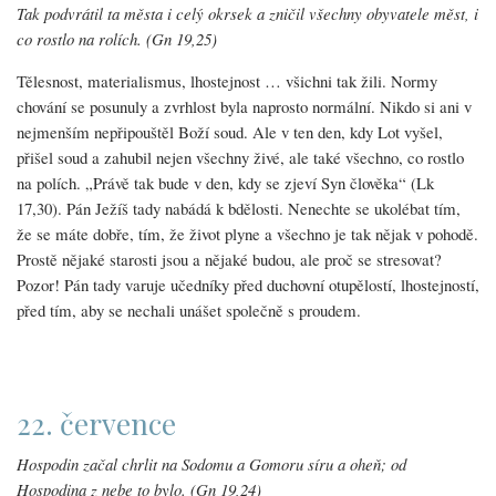
Tak podvrátil ta města i celý okrsek a zničil všechny obyvatele měst, i
co rostlo na rolích. (Gn 19,25)
Tělesnost, materialismus, lhostejnost … všichni tak žili. Normy
chování se posunuly a zvrhlost byla naprosto normální. Nikdo si ani v
nejmenším nepřipouštěl Boží soud. Ale v ten den, kdy Lot vyšel,
přišel soud a zahubil nejen všechny živé, ale také všechno, co rostlo
na polích. „Právě tak bude v den, kdy se zjeví Syn člověka“ (Lk
17,30). Pán Ježíš tady nabádá k bdělosti. Nenechte se ukolébat tím,
že se máte dobře, tím, že život plyne a všechno je tak nějak v pohodě.
Prostě nějaké starosti jsou a nějaké budou, ale proč se stresovat?
Pozor! Pán tady varuje učedníky před duchovní otupělostí, lhostejností,
před tím, aby se nechali unášet společně s proudem.
22. července
Hospodin začal chrlit na Sodomu a Gomoru síru a oheň; od
Hospodina z nebe to bylo. (Gn 19,24)