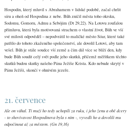
Hospodin, který mluvil s Abrahamem v lidské podobě, začal chrlit
síru a oheň od Hospodina z nebe. Bůh zničil města toho okrsku,
Sodomu, Gomoru, Admu a Sebójim (Dt 29,22). Na Lotovu zoufalou
přímluvu, která byla motivovaná strachem o vlastní život, Bůh ve vší
své milosti odpověděl – nepodvrátil to maličké město Sóar, které také
patřilo do tohoto zkaženého společenství, ale dovolil Lotovi, aby tam
vešel. Bůh je stále soudce vší země a čím dál více se blíží den, kdy
bude Bůh soudit celý svět podle jeho skutků, přičemž měřítkem těchto
skutků budou skutky našeho Pána Ježíše Krista. Kdo nebude skrytý v
Pánu Ježíši, skončí v ohnivém jezeře.
21. července
Ale on váhal. Ti muži ho tedy uchopili za ruku, i jeho ženu a obě dcery
- to shovívavost Hospodinova byla s ním -, vyvedli ho a dovolili mu
odpočinout až za městem. (Gn 19,16)