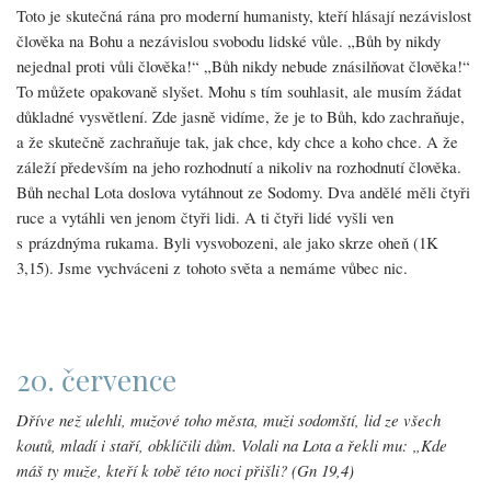
Toto je skutečná rána pro moderní humanisty, kteří hlásají nezávislost
člověka na Bohu a nezávislou svobodu lidské vůle. „Bůh by nikdy
nejednal proti vůli člověka!“ „Bůh nikdy nebude znásilňovat člověka!“
To můžete opakovaně slyšet. Mohu s tím souhlasit, ale musím žádat
důkladné vysvětlení. Zde jasně vidíme, že je to Bůh, kdo zachraňuje,
a že skutečně zachraňuje tak, jak chce, kdy chce a koho chce. A že
záleží především na jeho rozhodnutí a nikoliv na rozhodnutí člověka.
Bůh nechal Lota doslova vytáhnout ze Sodomy. Dva andělé měli čtyři
ruce a vytáhli ven jenom čtyři lidi. A ti čtyři lidé vyšli ven
s prázdnýma rukama. Byli vysvobozeni, ale jako skrze oheň (1K
3,15). Jsme vychváceni z tohoto světa a nemáme vůbec nic.
20. července
Dříve než ulehli, mužové toho města, muži sodomští, lid ze všech
koutů, mladí i staří, obklíčili dům. Volali na Lota a řekli mu: „Kde
máš ty muže, kteří k tobě této noci přišli? (Gn 19,4)