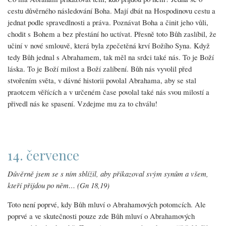
cestu důvěrného následování Boha. Mají dbát na Hospodinovu cestu a
jednat podle spravedlnosti a práva. Poznávat Boha a činit jeho vůli,
chodit s Bohem a bez přestání ho uctívat. Přesně toto Bůh zaslíbil, že
učiní v nové smlouvě, která byla zpečetěná krví Božího Syna. Když
tedy Bůh jednal s Abrahamem, tak měl na srdci také nás. To je Boží
láska. To je Boží milost a Boží zalíbení. Bůh nás vyvolil před
stvořením světa, v dávné historii povolal Abrahama, aby se stal
praotcem věřících a v určeném čase povolal také nás svou milostí a
přivedl nás ke spasení. Vzdejme mu za to chválu!
14. července
Důvěrně jsem se s ním sblížil, aby přikazoval svým synům a všem,
kteří přijdou po něm… (Gn 18,19)
Toto není poprvé, kdy Bůh mluví o Abrahamových potomcích. Ale
poprvé a ve skutečnosti pouze zde Bůh mluví o Abrahamových