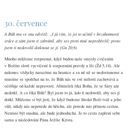
30. července
A Bůh mu ve snu odvětil: „I já vím, že jsi to učinil v bezúhonnosti
srdce a sám jsem ti zabránil, aby ses proti mně neprohřešil; proto
jsem ti nedovolil dotknout se jí. (Gn 20,6)
Mnoho můžeme rozpoznat, když budou naše smysly cvičením
v Božím slově vycvičené k rozpoznání pravdy a lži (Žd 5,14). Ale
nakonec vždycky narazíme na hranice a za ně už se nedostaneme a
musíme se spoléhat na to, že Bůh nás ve své milosti zachovává a
očišťuje od každé nepravosti. Abímelek říká Bohu, že se Sáry ani
nedotkl. A co říká Bůh? Byl jsem to já, kdo ti nedovolil, aby ses jí
dotkl. Můžeme si být jistí, že když budeme hledat Boží tvář a jeho
vůli, nikdy nás nepovede do hříchu, ale povede nás přímou cestou.
Nemusí být snadná, ale bude jednoduchá. Je to cesta zapření sebe
sama a následování Pána Ježíše Krista.