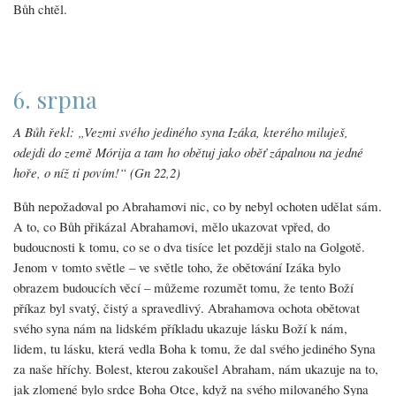
Bůh chtěl.
6. srpna
A Bůh řekl: „Vezmi svého jediného syna Izáka, kterého miluješ,
odejdi do země Mórija a tam ho obětuj jako oběť zápalnou na jedné
hoře, o níž ti povím!“ (Gn 22,2)
Bůh nepožadoval po Abrahamovi nic, co by nebyl ochoten udělat sám.
A to, co Bůh přikázal Abrahamovi, mělo ukazovat vpřed, do
budoucnosti k tomu, co se o dva tisíce let později stalo na Golgotě.
Jenom v tomto světle – ve světle toho, že obětování Izáka bylo
obrazem budoucích věcí – můžeme rozumět tomu, že tento Boží
příkaz byl svatý, čistý a spravedlivý. Abrahamova ochota obětovat
svého syna nám na lidském příkladu ukazuje lásku Boží k nám,
lidem, tu lásku, která vedla Boha k tomu, že dal svého jediného Syna
za naše hříchy. Bolest, kterou zakoušel Abraham, nám ukazuje na to,
jak zlomené bylo srdce Boha Otce, když na svého milovaného Syna