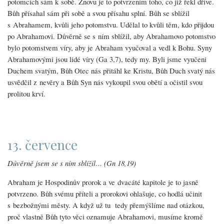
potomcích sám k sobě. Znovu je to potvrzením toho, co již řekl dříve.
Bůh přísahal sám při sobě a svou přísahu splní. Bůh se sblížil
s Abrahamem, kvůli jeho potomstvu. Udělal to kvůli těm, kdo přijdou
po Abrahamovi. Důvěrně se s ním sblížil, aby Abrahamovo potomstvo
bylo potomstvem víry, aby je Abraham vyučoval a vedl k Bohu. Syny
Abrahamovými jsou lidé víry (Ga 3,7), tedy my. Byli jsme vyučeni
Duchem svatým, Bůh Otec nás přitáhl ke Kristu, Bůh Duch svatý nás
usvědčil z nevěry a Bůh Syn nás vykoupil svou obětí a očistil svou
prolitou krví.
13. července
Důvěrně jsem se s ním sblížil… (Gn 18,19)
Abraham je Hospodinův prorok a ve dvacáté kapitole je to jasně
potvrzeno. Bůh svému příteli a prorokovi ohlašuje, co hodlá učinit
s bezbožnými městy. A když už tu tedy přemýšlíme nad otázkou,
proč vlastně Bůh tyto věci oznamuje Abrahamovi, musíme kromě