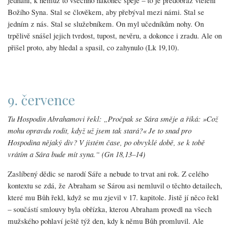
jednání, k němuž to všechno nakonec spěje – to je předobraz vtělení
Božího Syna. Stal se člověkem, aby přebýval mezi námi. Stal se
jedním z nás. Stal se služebníkem. On myl učedníkům nohy. On
trpělivě snášel jejich tvrdost, tupost, nevěru, a dokonce i zradu. Ale on
přišel proto, aby hledal a spasil, co zahynulo (Lk 19,10).
9. července
Tu Hospodin Abrahamovi řekl: „Pročpak se Sára směje a říká: »Což
mohu opravdu rodit, když už jsem tak stará?« Je to snad pro
Hospodina nějaký div? V jistém čase, po obvyklé době, se k tobě
vrátím a Sára bude mít syna.“ (Gn 18,13–14)
Zaslíbený dědic se narodí Sáře a nebude to trvat ani rok. Z celého
kontextu se zdá, že Abraham se Sárou asi nemluvil o těchto detailech,
které mu Bůh řekl, když se mu zjevil v 17. kapitole. Jistě jí něco řekl
– součástí smlouvy byla obřízka, kterou Abraham provedl na všech
mužského pohlaví ještě týž den, kdy k němu Bůh promluvil. Ale