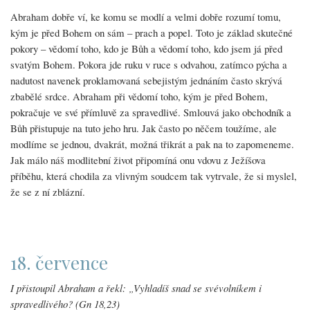
Abraham dobře ví, ke komu se modlí a velmi dobře rozumí tomu,
kým je před Bohem on sám – prach a popel. Toto je základ skutečné
pokory – vědomí toho, kdo je Bůh a vědomí toho, kdo jsem já před
svatým Bohem. Pokora jde ruku v ruce s odvahou, zatímco pýcha a
nadutost navenek proklamovaná sebejistým jednáním často skrývá
zbabělé srdce. Abraham při vědomí toho, kým je před Bohem,
pokračuje ve své přímluvě za spravedlivé. Smlouvá jako obchodník a
Bůh přistupuje na tuto jeho hru. Jak často po něčem toužíme, ale
modlíme se jednou, dvakrát, možná třikrát a pak na to zapomeneme.
Jak málo náš modlitební život připomíná onu vdovu z Ježíšova
příběhu, která chodila za vlivným soudcem tak vytrvale, že si myslel,
že se z ní zblázní.
18. července
I přistoupil Abraham a řekl: „Vyhladíš snad se svévolníkem i
spravedlivého? (Gn 18,23)