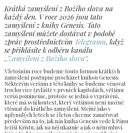
Krátká zamyšlení z Božího slova na
každý den. V roce 2026 jsou tato
zamyšlení z knihy Genesis. Tato
zamyšlení můžete dostávat v podobě
zpráv prostřednictvím
Telegramu
, když
se přihlásíte k odběru kanálu
„Zamyšlení z Božího slova“
.
V letošním roce budeme touto formou krátkých
zamyšlení postupně procházet knihou Genesis.
Některým veršům z této knihy se budeme věnovat
trochu více (zvláště v prvních kapitolách, většinu
veršů pomineme, protože se jedná o vyprávění,
které má svůj kontext, který většinou není možné
vtěsnat do krátkého zamyšlení. Stejně jako v
uplynulých letech se i letos chceme zaměřovat
především na to, jak nás kniha Genesis vede k Pánu
Ježíši Kristu, jak na něj ukazuje a jak o něm mluví.