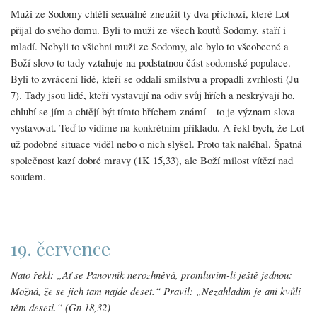
Muži ze Sodomy chtěli sexuálně zneužít ty dva příchozí, které Lot
přijal do svého domu. Byli to muži ze všech koutů Sodomy, staří i
mladí. Nebyli to všichni muži ze Sodomy, ale bylo to všeobecné a
Boží slovo to tady vztahuje na podstatnou část sodomské populace.
Byli to zvrácení lidé, kteří se oddali smilstvu a propadli zvrhlosti (Ju
7). Tady jsou lidé, kteří vystavují na odiv svůj hřích a neskrývají ho,
chlubí se jím a chtějí být tímto hříchem známí – to je význam slova
vystavovat. Teď to vidíme na konkrétním příkladu. A řekl bych, že Lot
už podobné situace viděl nebo o nich slyšel. Proto tak naléhal. Špatná
společnost kazí dobré mravy (1K 15,33), ale Boží milost vítězí nad
soudem.
19. července
Nato řekl: „Ať se Panovník nerozhněvá, promluvím-li ještě jednou:
Možná, že se jich tam najde deset.“ Pravil: „Nezahladím je ani kvůli
těm deseti.“ (Gn 18,32)