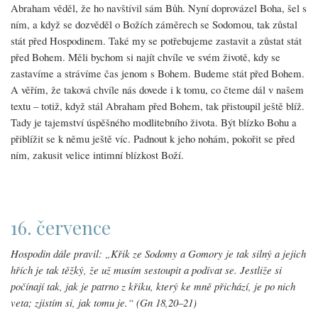
Abraham věděl, že ho navštívil sám Bůh. Nyní doprovázel Boha, šel s
ním, a když se dozvěděl o Božích záměrech se Sodomou, tak zůstal
stát před Hospodinem. Také my se potřebujeme zastavit a zůstat stát
před Bohem. Měli bychom si najít chvíle ve svém životě, kdy se
zastavíme a strávíme čas jenom s Bohem. Budeme stát před Bohem.
A věřím, že taková chvíle nás dovede i k tomu, co čteme dál v našem
textu – totiž, když stál Abraham před Bohem, tak přistoupil ještě blíž.
Tady je tajemství úspěšného modlitebního života. Být blízko Bohu a
přiblížit se k němu ještě víc. Padnout k jeho nohám, pokořit se před
ním, zakusit velice intimní blízkost Boží.
16. července
Hospodin dále pravil: „Křik ze Sodomy a Gomory je tak silný a jejich
hřích je tak těžký, že už musím sestoupit a podívat se. Jestliže si
počínají tak, jak je patrno z křiku, který ke mně přichází, je po nich
veta; zjistím si, jak tomu je.“ (Gn 18,20–21)