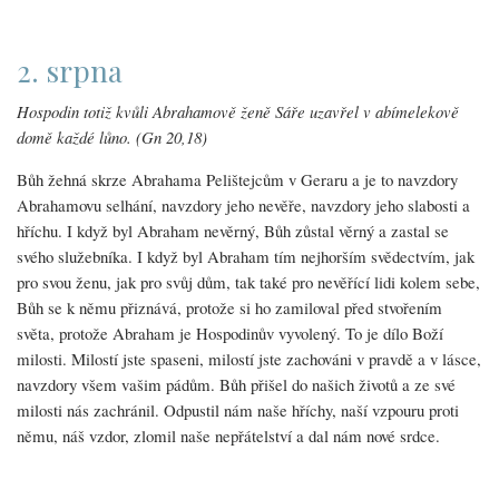
2. srpna
Hospodin totiž kvůli Abrahamově ženě Sáře uzavřel v abímelekově
domě každé lůno. (Gn 20,18)
Bůh žehná skrze Abrahama Pelištejcům v Geraru a je to navzdory
Abrahamovu selhání, navzdory jeho nevěře, navzdory jeho slabosti a
hříchu. I když byl Abraham nevěrný, Bůh zůstal věrný a zastal se
svého služebníka. I když byl Abraham tím nejhorším svědectvím, jak
pro svou ženu, jak pro svůj dům, tak také pro nevěřící lidi kolem sebe,
Bůh se k němu přiznává, protože si ho zamiloval před stvořením
světa, protože Abraham je Hospodinův vyvolený. To je dílo Boží
milosti. Milostí jste spaseni, milostí jste zachováni v pravdě a v lásce,
navzdory všem vašim pádům. Bůh přišel do našich životů a ze své
milosti nás zachránil. Odpustil nám naše hříchy, naší vzpouru proti
němu, náš vzdor, zlomil naše nepřátelství a dal nám nové srdce.