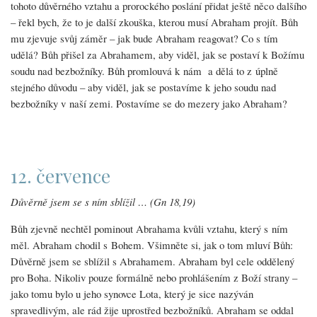
tohoto důvěrného vztahu a prorockého poslání přidat ještě něco dalšího
– řekl bych, že to je další zkouška, kterou musí Abraham projít. Bůh
mu zjevuje svůj záměr – jak bude Abraham reagovat? Co s tím
udělá? Bůh přišel za Abrahamem, aby viděl, jak se postaví k Božímu
soudu nad bezbožníky. Bůh promlouvá k nám a dělá to z úplně
stejného důvodu – aby viděl, jak se postavíme k jeho soudu nad
bezbožníky v naší zemi. Postavíme se do mezery jako Abraham?
12. července
Důvěrně jsem se s ním sblížil … (Gn 18,19)
Bůh zjevně nechtěl pominout Abrahama kvůli vztahu, který s ním
měl. Abraham chodil s Bohem. Všimněte si, jak o tom mluví Bůh:
Důvěrně jsem se sblížil s Abrahamem. Abraham byl cele oddělený
pro Boha. Nikoliv pouze formálně nebo prohlášením z Boží strany –
jako tomu bylo u jeho synovce Lota, který je sice nazýván
spravedlivým, ale rád žije uprostřed bezbožníků. Abraham se oddal