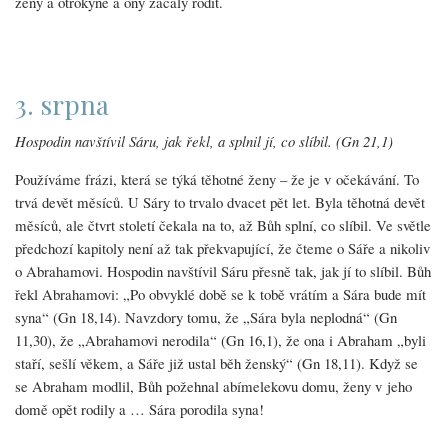
ženy a otrokyně a ony začaly rodit.
3. srpna
Hospodin navštívil Sáru, jak řekl, a splnil jí, co slíbil. (Gn 21,1)
Používáme frázi, která se týká těhotné ženy – že je v očekávání. To
trvá devět měsíců. U Sáry to trvalo dvacet pět let. Byla těhotná devět
měsíců, ale čtvrt století čekala na to, až Bůh splní, co slíbil. Ve světle
předchozí kapitoly není až tak překvapující, že čteme o Sáře a nikoliv
o Abrahamovi. Hospodin navštívil Sáru přesně tak, jak jí to slíbil. Bůh
řekl Abrahamovi: „Po obvyklé době se k tobě vrátím a Sára bude mít
syna“ (Gn 18,14). Navzdory tomu, že „Sára byla neplodná“ (Gn
11,30), že „Abrahamovi nerodila“ (Gn 16,1), že ona i Abraham „byli
staří, sešlí věkem, a Sáře již ustal běh ženský“ (Gn 18,11). Když se
se Abraham modlil, Bůh požehnal abímelekovu domu, ženy v jeho
domě opět rodily a … Sára porodila syna!