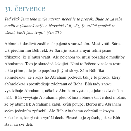
31. července
Teď však ženu toho muže navrať, neboť je to prorok. Bude se za tebe
modlit a zůstaneš naživu. Nevrátíš-li ji, věz, že určitě zemřeš se
všemi, kteří jsou tvoji.“ (Gn 20,7
Abímelek dostává zaslíbení spojené s varováním. Musí vrátit Sáru.
Už předtím mu Bůh řekl, že Sára je vdaná a nyní velmi jasně
přikazuje, že jí musí vrátit. Ale nejenom to, musí požádat o modlitby
Abrahama. Toto je skutečně šokující. Není to řečeno v našem textu
takto přímo, ale je to popsáno jinými slovy. Sám Bůh říká
abímelekovi, že i když ho Abraham podvedl, tak je to prorok, který
abímelekovi zprostředkuje záchranu od Boha. Bůh tady znovu
vyzdvihuje Abrahama, ačkoliv Abraham vystupuje jako podvodník a
lhář. Bůh vyvyšuje Abrahama před očima abímeleka. Je dost možné,
že by abímelek Abrahama zabil, kvůli potupě, kterou mu Abraham
svým jednáním způsobil. Ale Bůh Abrahama ochránil takovým
způsobem, který nám vyráží dech. Přesně to je způsob, jak se Bůh
staví za své děti.