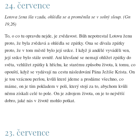
24. července
Lotova žena šla vzadu, ohlédla se a proměnila se v solný sloup. (Gn
19,26)
To, o co tu opravdu nejde, je zvědavost. Bůh nepotrestal Lotovu ženu
proto, že byla zvědavá a ohlédla se zpátky. Ona se dívala zpátky
proto, že v tom městě bylo její srdce. I když ji andělé vyváděli ven,
její srdce bylo stále uvnitř. Ani křesťané se nemají ohlížet zpátky do
světa, vzhlížet zpátky k hříchu, ke starému způsobu života, k tomu, co
opouští, když se vydávají na cestu následování Pána Ježíše Krista. On
je tou vzácnou perlou, kvůli které jdeme a prodáme všechno, co
máme, on je tím pokladem v poli, který stojí za to, abychom kvůli
němu získali celé to pole. On je zdrojem života, on je to největší
dobro, jaké nás v životě mohlo potkat.
23. července