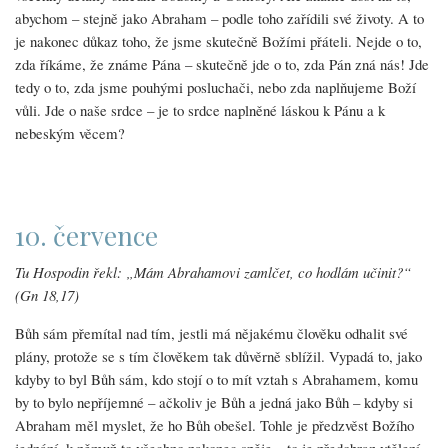
abychom – stejně jako Abraham – podle toho zařídili své životy. A to
je nakonec důkaz toho, že jsme skutečně Božími přáteli. Nejde o to,
zda říkáme, že známe Pána – skutečně jde o to, zda Pán zná nás! Jde
tedy o to, zda jsme pouhými posluchači, nebo zda naplňujeme Boží
vůli. Jde o naše srdce – je to srdce naplněné láskou k Pánu a k
nebeským věcem?
10. července
Tu Hospodin řekl: „Mám Abrahamovi zamlčet, co hodlám učinit?“
(Gn 18,17)
Bůh sám přemítal nad tím, jestli má nějakému člověku odhalit své
plány, protože se s tím člověkem tak důvěrně sblížil. Vypadá to, jako
kdyby to byl Bůh sám, kdo stojí o to mít vztah s Abrahamem, komu
by to bylo nepříjemné – ačkoliv je Bůh a jedná jako Bůh – kdyby si
Abraham měl myslet, že ho Bůh obešel. Tohle je předzvěst Božího