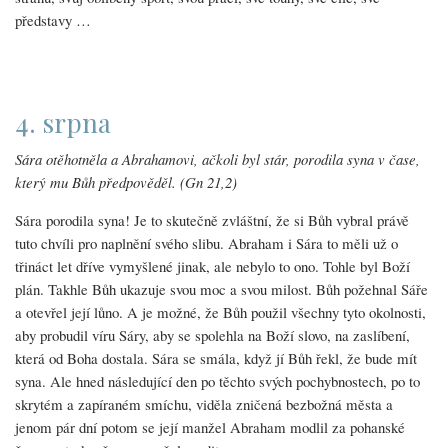
představy …
4. srpna
Sára otěhotněla a Abrahamovi, ačkoli byl stár, porodila syna v čase,
který mu Bůh předpověděl. (Gn 21,2)
Sára porodila syna! Je to skutečně zvláštní, že si Bůh vybral právě
tuto chvíli pro naplnění svého slibu. Abraham i Sára to měli už o
třináct let dříve vymyšlené jinak, ale nebylo to ono. Tohle byl Boží
plán. Takhle Bůh ukazuje svou moc a svou milost. Bůh požehnal Sáře
a otevřel její lůno. A je možné, že Bůh použil všechny tyto okolnosti,
aby probudil víru Sáry, aby se spolehla na Boží slovo, na zaslíbení,
která od Boha dostala. Sára se smála, když jí Bůh řekl, že bude mít
syna. Ale hned následující den po těchto svých pochybnostech, po to
skrytém a zapíraném smíchu, viděla zničená bezbožná města a
jenom pár dní potom se její manžel Abraham modlil za pohanské