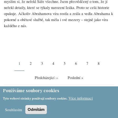
myslím si, že neřekl Sáře všechno. Jsem přesvědčený o tom, že jí
neřekl detaily, které se týkaly narození Izáka. Proto se celá historie
opakuje. Ačkoliv Abrahamova víra rostla a zrála a vedla Abrahama k
pokorné a obětavé službě, tak měla i své mezery – stejně jako víra
každého z nás.
Pagination
Aktuální
1
Page
2
Page
3
Page
4
Page
5
Page
6
Page
7
Page
8
stránka
Následující
Předcházející ››
Poslední
Poslední »
stránka
stránka
Používáme soubory cookies
Více informací
Tyto webové stránky používají soubory cookies.
Souhlasím
Odmítám