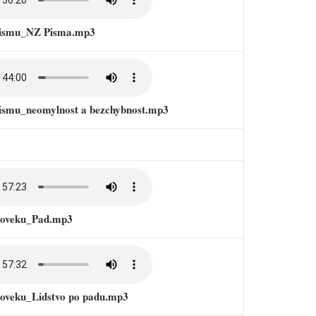
Pismu_NZ Pisma.mp3
Pismu_neomylnost a bezchybnost.mp3
cloveku_Pad.mp3
loveku_Lidstvo po padu.mp3