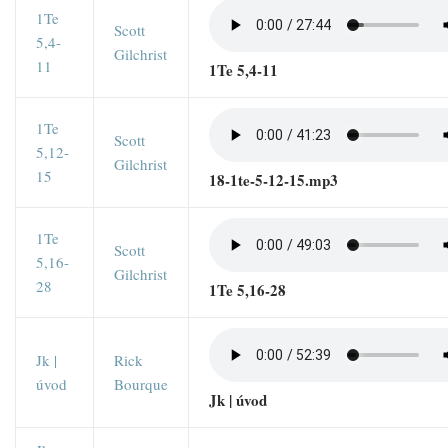
1Te
Scott
5,4-
Gilchrist
11
1Te 5,4-11
1Te
Scott
5,12-
Gilchrist
15
18-1te-5-12-15.mp3
1Te
Scott
5,16-
Gilchrist
28
1Te 5,16-28
Jk |
Rick
úvod
Bourque
Jk | úvod