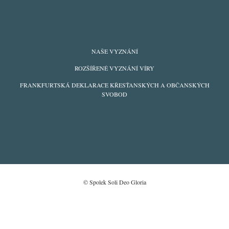
FOOTER
NAŠE VYZNÁNÍ
MENU
ROZŠÍŘENÉ VYZNÁNÍ VÍRY
FRANKFURTSKÁ DEKLARACE KŘESŤANSKÝCH A OBČANSKÝCH
SVOBOD
© Spolek Soli Deo Gloria