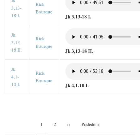
Jk
Rick
3,13-
Bourque
18 I.
Jk 3,13-18 I.
Jk
Rick
3,13-
Bourque
18 II.
Jk 3,13-18 II.
Jk
Rick
4,1-
Bourque
10 I.
Jk 4,1-10 I.
Pagination
Aktuální
1
Page
2
Následující
››
Poslední
Poslední »
stránka
stránka
stránka