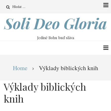
Přejít
Search
k
hlavnímu
Soli Deo Gloria
obsahu
Jedině Bohu buď sláva
Drobečková
Home
Výklady biblických knih
navigace
Výklady biblických
knih