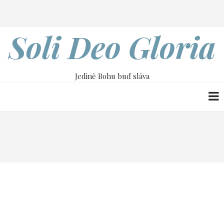
Přejít
Search
k
hlavnímu
Soli Deo Gloria
obsahu
Jedině Bohu buď sláva
Drobečková
Home
6. července
navigace
6. července