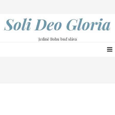
Přejít
Search
k
hlavnímu
Soli Deo Gloria
obsahu
Jedině Bohu buď sláva
Drobečková
Home
8. července
navigace
8. července