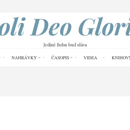
VOBOD
oli Deo Glor
Jedině Bohu buď sláva
NAHRÁVKY
ČASOPIS
VIDEA
KNIHOV
me
Soli Deo Gloria č. 60
Doutnající k