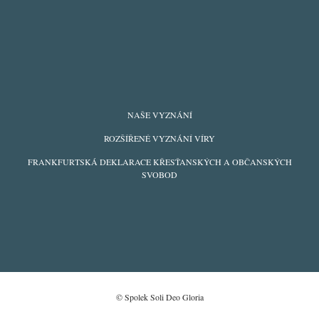
FOOTER
NAŠE VYZNÁNÍ
MENU
ROZŠÍŘENÉ VYZNÁNÍ VÍRY
FRANKFURTSKÁ DEKLARACE KŘESŤANSKÝCH A OBČANSKÝCH
SVOBOD
© Spolek Soli Deo Gloria