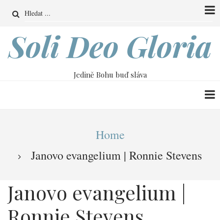
Přejít
Search
k
hlavnímu
Soli Deo Gloria
obsahu
Jedině Bohu buď sláva
Drobečková
Home
navigace
Janovo evangelium | Ronnie Stevens
Janovo evangelium |
Ronnie Stevens