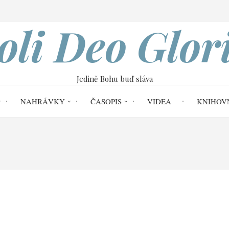
VOBOD
oli Deo Glor
Jedině Bohu buď sláva
NAHRÁVKY
ČASOPIS
VIDEA
KNIHOV
 Efezským | Jaroslav Kernal
011 Jednota v 
 (Ef 1,10)