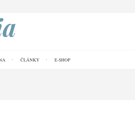
Search
ia
NA
ČLÁNKY
E-SHOP
Kristu (Ef 1,10)