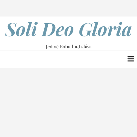
Přejít
Search
k
hlavnímu
Soli Deo Gloria
obsahu
Jedině Bohu buď sláva
Drobečková
Home
navigace
Stvoření a smlouvy ve Starém zákoně |
Hector Morrison
09 Stvoření jako chrám II.