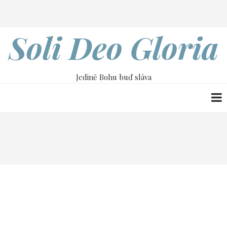
Přejít
Search
k
hlavnímu
Soli Deo Gloria
obsahu
Jedině Bohu buď sláva
Drobečková
Home
1. Tesalonickým | Scott Gilchrist
navigace
1. Tesalonickým | Scott
Gilchrist