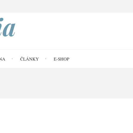
Search
ia
NA
ČLÁNKY
E-SHOP
5,18-33