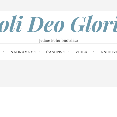
VOBOD
oli Deo Glor
Jedině Bohu buď sláva
NAHRÁVKY
ČASOPIS
VIDEA
KNIHOV
List Efezským | Scott Gilchrist
17 Ef 