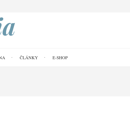
Search
ia
NA
ČLÁNKY
E-SHOP
20 Smlouvy - Noe II.