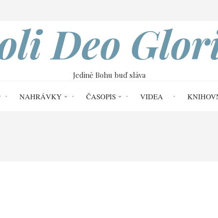
VOBOD
oli Deo Glor
Jedině Bohu buď sláva
NAHRÁVKY
ČASOPIS
VIDEA
KNIHOV
smlouvy ve Starém zákoně | Hector Morrison
I.