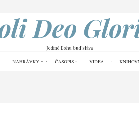
VOBOD
oli Deo Glor
Jedině Bohu buď sláva
NAHRÁVKY
ČASOPIS
VIDEA
KNIHOV
ouvy ve Starém zákoně | Hector Morrison
am II.