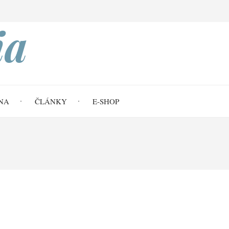
Search
ia
NA
ČLÁNKY
E-SHOP
22 Smlouvy - Abraham II.