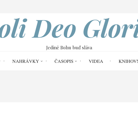
VOBOD
oli Deo Glor
Jedině Bohu buď sláva
NAHRÁVKY
ČASOPIS
VIDEA
KNIHOV
- Nádhera Boží svrchovanosti
Bůh zachraň
 3,31-4,34)