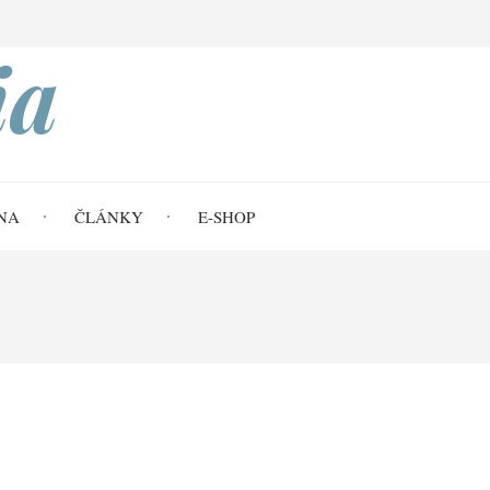
Search
ia
NA
ČLÁNKY
E-SHOP
uje (Da 3,31-4,34)