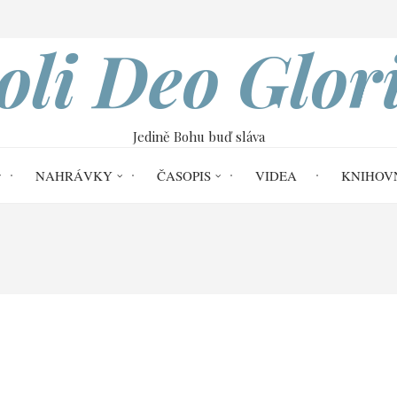
VOBOD
oli Deo Glor
Jedině Bohu buď sláva
NAHRÁVKY
ČASOPIS
VIDEA
KNIHOV
Home
Reformace č. 8
Ecclesiasticus R