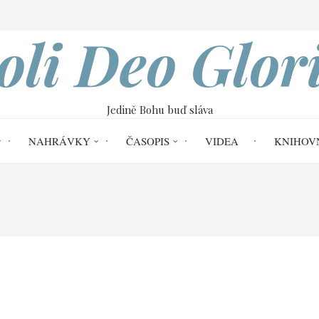
VOBOD
oli Deo Glor
Jedině Bohu buď sláva
NAHRÁVKY
ČASOPIS
VIDEA
KNIHOV
ome
Soli Deo Gloria č. 55
Editorial č.