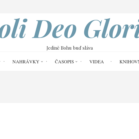
VOBOD
oli Deo Glor
Jedině Bohu buď sláva
NAHRÁVKY
ČASOPIS
VIDEA
KNIHOV
me
Soli Deo Gloria č. 40
Kazatelův vz