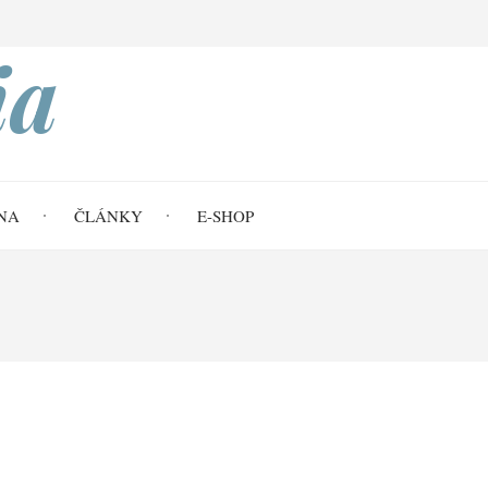
Search
ia
NA
ČLÁNKY
E-SHOP
(1Te 3,11-13)