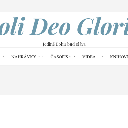
VOBOD
oli Deo Glor
Jedině Bohu buď sláva
NAHRÁVKY
ČASOPIS
VIDEA
KNIHOV
. Tesalonickým
Modlitba za Boží jednání 
dnání (1Te 3,11-13)