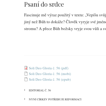
Soli
Psaní do srdce
Deo
Fascinuje mě výraz použitý v textu: „Vepíšu svůj
Gloria
jiný než Bůh to dokáže? Člověk vyryje své jméno
č.
stromu? A přece Bůh božsky vryje svou vůli a sv
56
Soli Deo Gloria č. 56 (pdf)
Soli Deo Gloria č. 56 (mobi)
Soli Deo Gloria č. 56 (epub)
EDITORIAL Č. 56
NYNÍ CÍRKEV POTŘEBUJE REFORMACI