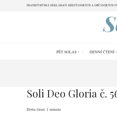
Přejít
FRANKFURTSKÁ DEKLARACE KŘESŤANSKÝCH A OBČANSKÝCH S
k
S
hlavnímu
obsahu
PĚT SOLAS
DENNÍ ČTENÍ
Drobečková
navigace
Soli Deo Gloria č. 5
Doba čtení: 1 minuta