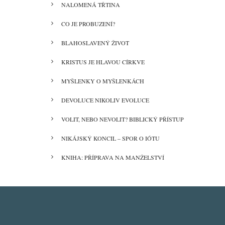
NALOMENÁ TŘTINA
CO JE PROBUZENÍ?
BLAHOSLAVENÝ ŽIVOT
KRISTUS JE HLAVOU CÍRKVE
MYŠLENKY O MYŠLENKÁCH
DEVOLUCE NIKOLIV EVOLUCE
VOLIT, NEBO NEVOLIT? BIBLICKÝ PŘÍSTUP
NIKÁJSKÝ KONCIL – SPOR O IÓTU
KNIHA: PŘÍPRAVA NA MANŽELSTVÍ
Book
traversal