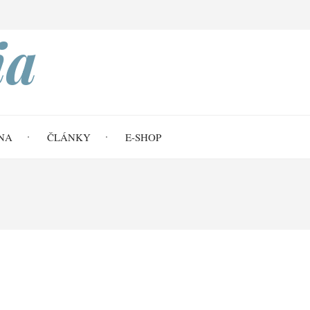
Search
ia
NA
ČLÁNKY
E-SHOP
5,21-32