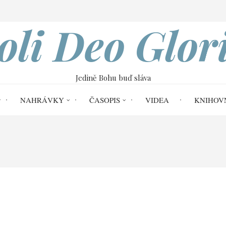
VOBOD
oli Deo Glor
Jedině Bohu buď sláva
NAHRÁVKY
ČASOPIS
VIDEA
KNIHOV
Kázání na hoře | James Young
07 Mt 