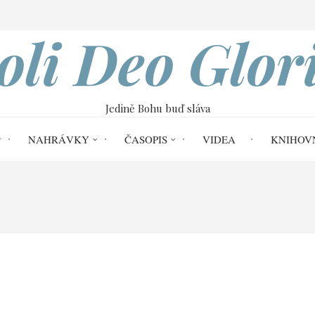
VOBOD
oli Deo Glor
Jedině Bohu buď sláva
NAHRÁVKY
ČASOPIS
VIDEA
KNIHOV
Home
Kázání na hoře | James Young
ames Young