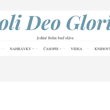
VOBOD
oli Deo Glor
Jedině Bohu buď sláva
NAHRÁVKY
ČASOPIS
VIDEA
KNIHOV
Křesťanská odpověď na povinné "sušenky" (cz
 na povinné "sušenky" (cz