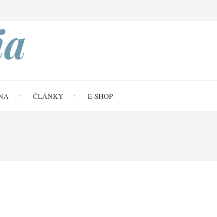
Search
ia
NA
ČLÁNKY
E-SHOP
 titulky)
 titulky)