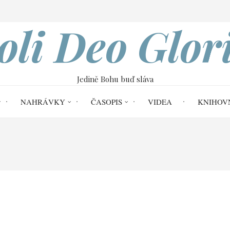
VOBOD
oli Deo Glor
Jedině Bohu buď sláva
NAHRÁVKY
ČASOPIS
VIDEA
KNIHOV
 - dějiny církve | Miloslav Jech
14. Duchov
 husitské revoluce