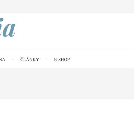
Search
ia
NA
ČLÁNKY
E-SHOP
ní profil husitské revoluce