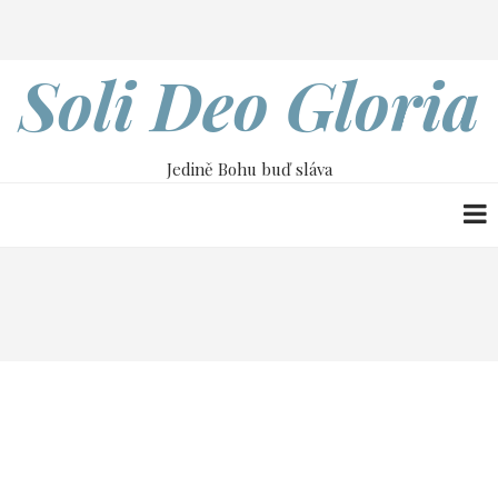
Přejít
Search
k
hlavnímu
Soli Deo Gloria
obsahu
Jedině Bohu buď sláva
Drobečková
Home
9. května
navigace
9. května