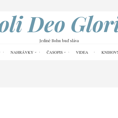
VOBOD
oli Deo Glor
Jedině Bohu buď sláva
NAHRÁVKY
ČASOPIS
VIDEA
KNIHOV
Home
22. května